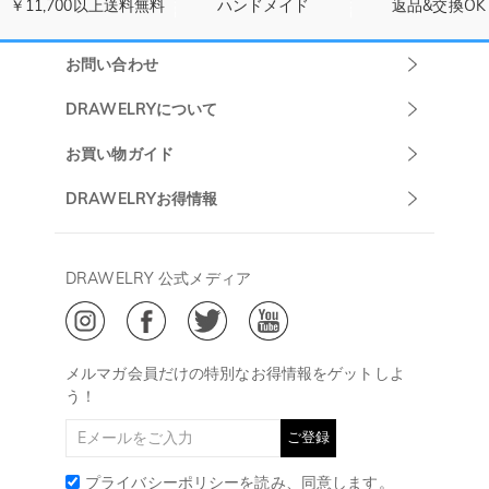
￥11,700以上送料無料
ハンドメイド
返品&交換OK
お問い合わせ
Drawelryカスタ
DRAWELRYについて
マーサポート
DRAWELRYについて
お買い物ガイド
午前10:00～
お問い合わせ
発送について
DRAWELRYお得情報
13:00
よくあるご質問
キャンセル/返品について
Drawelry Prime
午後15:00～
プライバシーポリシー
決済について
会員・ポイントについて
DRAWELRY 公式メディア
18:00
ご利用規約
ジュエリーお手入れ
ご特定商取引法に基づく表示
(土日・祝日休み)
Drawelry Blog
@
メールアドレス:
service@drawelry.jp
メルマガ会員だけの特別なお得情報をゲットしよ
う！
ご登録
プライバシーポリシー
を読み、同意します。