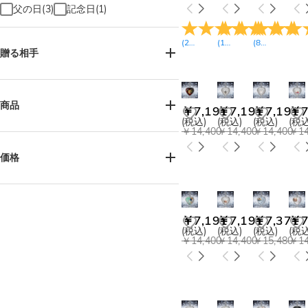
父の日(3)
記念日(1)
(
22
レビュー
(
16
)
レビュー
(
8
レビュー
)
)
贈る相手
お母様へ(10)
お父様へ(8)
おばあ様へ(12)
商品
￥7,191
￥7,191
￥7,191
￥7
ペット好きの方へ(5)
(税込)
(税込)
(税込)
(税込
￥14,400
￥14,400
￥14,400
￥14
メモリアル(16)
ネックレス(15)
価格
￥6,300-￥7,200(13)
￥7,200-￥8,100(4)
￥7,191
￥7,191
￥7,371
￥7
(税込)
(税込)
(税込)
(税込
￥14,400
￥14,400
￥15,480
￥14