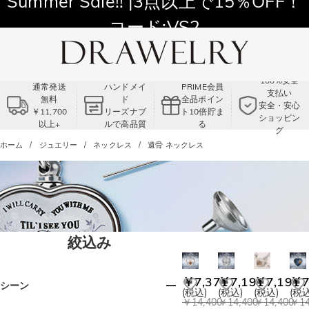
Summer Sale!! |3点以上で15％OFF！
コード:VS2
100%安全
通常発送
ハンドメイ
PRIME会員
支払い
無料
ド
全品ポイン
安全・安心
￥11,700
リーズナブ
ト10倍貯ま
ショッピン
以上+
ルで高品質
る
グ
ホーム
ジュエリー
ネックレス
遺骨 ネックレス
絞込み
￥7,371
￥7,191
￥7,191
￥7
シーン
(税込)
(税込)
(税込)
(税込
￥14,400
￥14,400
￥14,400
￥14