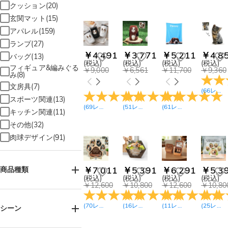
クッション(20)
玄関マット(15)
アパレル(159)
ランプ(27)
￥4,491
￥3,771
￥5,211
￥4,8
バッグ(13)
(税込)
(税込)
(税込)
(税込)
フィギュア&編みぐる
￥9,000
￥6,561
￥11,700
￥9,360
み(8)
文房具(7)
(
66
レビュー
スポーツ関連(13)
(
69
レビュー
)
(
51
レビュー
)
(
61
レビュー
)
キッチン関連(11)
その他(32)
肉球デザイン(91)
￥7,011
￥5,391
￥6,291
￥5,3
商品種類
(税込)
(税込)
(税込)
(税込)
￥12,600
￥10,800
￥12,600
￥10,80
ジュエリー(254)
(
70
レビュー
)
(
16
レビュー
)
(
11
レビュー
)
(
25
レビュー
ホーム&雑貨(460)
シーン
服＆ファッション
(200)