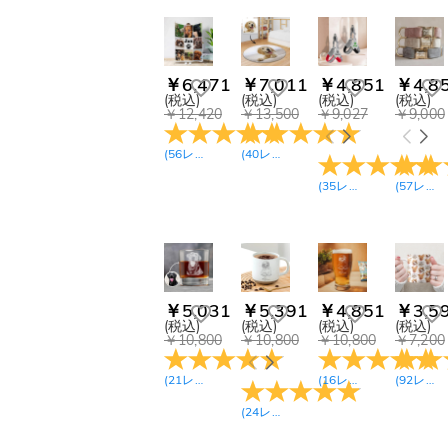
￥7,200-￥8,100(48)
ポロシャツ(5)
￥8,100-￥9,000(46)
ハワイアン シャツ(6)
￥9,000-￥9,900(6)
帽子(14)
￥6,471
￥7,011
￥4,851
￥4,8
￥9,900-￥10,800(30)
ソックス(28)
(税込)
(税込)
(税込)
(税込)
￥10,800-￥11,700(9)
￥12,420
￥13,500
￥9,027
￥9,000
下着（男性用）(5)
￥11,700-
￥12,600(26)
ハーフパンツ(12)
(
56
レビュー
)
(
40
レビュー
)
￥13,500-￥14,400(9)
パジャマ（長袖長ズ
￥14,400-￥15,300(1)
ボン）(29)
(
35
レビュー
)
(
57
レビュー
￥17,100-￥18,000(1)
キッズ スウェット(3)
キッズ パーカー(4)
ロンパース(7)
Couple Apparel(4)
ペット衣装(11)
￥5,031
￥5,391
￥4,851
￥3,5
(税込)
(税込)
(税込)
(税込)
木製 動物 オブジェ
￥10,800
￥10,800
￥10,800
￥7,200
(19)
ボブルヘッド(17)
(
21
レビュー
)
(
16
レビュー
)
(
92
レビュー
ペンケース(3)
(
24
レビュー
)
スタンプ(7)
メモリアル オーナメ