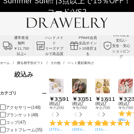
11,700円以上通常配送無料！
Summer Sale!! |3点以上で15％OFF！
コード:VS2
100%安全
通常発送
ハンドメイ
PRIME会員
支払い
無料
ド
全品ポイン
安全・安心
￥11,700
リーズナブ
ト10倍貯ま
ショッピン
以上+
ルで高品質
る
グ
ホーム
贈る相手別ギフト
その他
ペット愛好家向け
絞込み
カテゴリ
￥3,591
￥3,051
￥1,611
￥3,2
(税込)
(税込)
(税込)
(税込)
アクセサリー(148)
￥7,200
￥5,760
￥2,700
￥5,760
ブランケット(48)
(
86
レビュー
コップ(47)
(
172
レビュー
)
(
102
レビュー
)
(
11
レビュー
)
フォトフレーム(35)