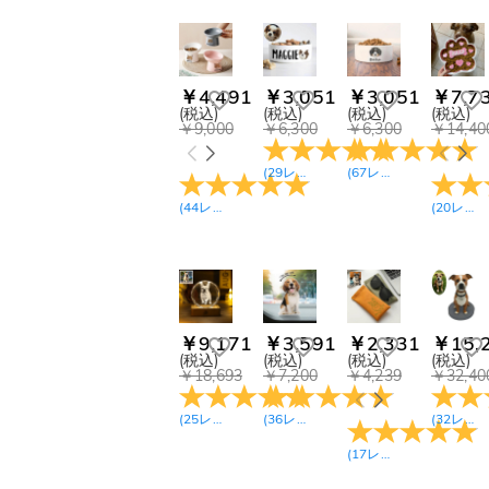
ント(9)
ペットグッズ・首輪
＆チャーム(10)
首輪(18)
マグカップ(16)
￥4,491
￥3,051
￥3,051
￥7,7
(税込)
(税込)
(税込)
(税込)
タンブラー(10)
￥9,000
￥6,300
￥6,300
￥14,40
ビールジョッキ(11)
(
29
レビュー
)
(
67
レビュー
)
ロックグラス(7)
キャンドル ホルダー
(
44
レビュー
)
(
20
レビュー
(13)
クリスマスツリー オ
ーナメント(14)
ペット用仏壇・仏具
(4)
Photo Lamps(13)
アクリル ランプ(7)
￥9,171
￥3,591
￥2,331
￥15,
(税込)
(税込)
(税込)
(税込)
クリスタル LEDラン
￥18,693
￥7,200
￥4,239
￥32,40
プ(6)
ブランケット&玄関マ
ット(29)
(
25
レビュー
)
(
36
レビュー
)
(
32
レビュー
キッチン＆玄関マッ
ト(13)
(
17
レビュー
)
スーツケース カバー