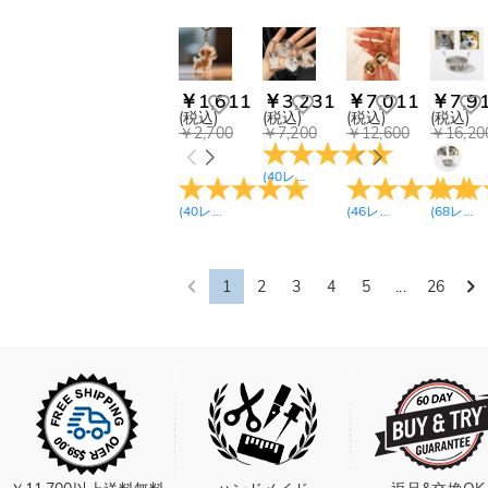
(5)
写真入れ フレーム(7)
アクリル ランプ(5)
クッション(27)
￥1,611
￥3,231
￥7,011
￥7,9
ペットボウル(18)
(税込)
(税込)
(税込)
(税込)
￥2,700
￥7,200
￥12,600
￥16,20
スキットル(7)
ゴルフボール(4)
(
40
レビュー
)
(
40
レビュー
)
(
46
レビュー
)
(
68
レビュー
1
2
3
4
5
...
26