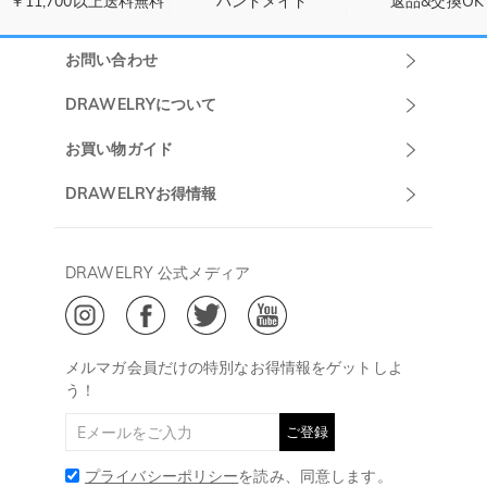
￥11,700以上送料無料
ハンドメイド
返品&交換OK
お問い合わせ
Drawelryカスタ
DRAWELRYについて
マーサポート
DRAWELRYについて
お買い物ガイド
午前10:00～
お問い合わせ
発送について
DRAWELRYお得情報
13:00
よくあるご質問
キャンセル/返品について
Drawelry Prime
午後15:00～
プライバシーポリシー
決済について
会員・ポイントについて
DRAWELRY 公式メディア
18:00
ご利用規約
ジュエリーお手入れ
ご特定商取引法に基づく表示
(土日・祝日休み)
Drawelry Blog
@
メールアドレス:
service@drawelry.jp
メルマガ会員だけの特別なお得情報をゲットしよ
う！
ご登録
プライバシーポリシー
を読み、同意します。