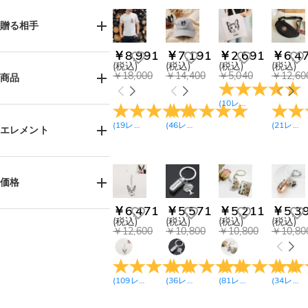
誕生日(203)
ビーチゲッタウェイ
贈る相手
(9)
ママ & ベビー(8)
￥8,991
￥7,191
￥2,691
￥6,4
女性へ(468)
父の日(90)
(税込)
(税込)
(税込)
(税込)
男性へ(440)
￥18,000
￥14,400
￥5,040
￥12,60
商品
結婚式(20)
お母様へ(95)
記念日(95)
(
10
レビュー
)
お父様へ(113)
ネックレス(44)
卒業式(22)
(
19
レビュー
)
(
46
レビュー
)
(
21
レビュー
お子様へ(86)
ブレスレット(33)
エレメント
バレンタインデー
(110)
姉妹へ(36)
ピアス(4)
母の日(89)
兄弟へ(31)
リング(13)
ペット(1)
漫画(1)
サンクスギビング(14)
おばあ様へ(27)
キーホルダー(57)
価格
ハロウィン(2)
ジュエリーボックス
おじい様へ(39)
(10)
クリスマス(170)
￥6,471
￥5,571
￥5,211
￥5,3
ご友人へ(78)
￥900-￥1,800(9)
スマホグリップ(5)
(税込)
(税込)
(税込)
(税込)
カップルへ(80)
￥1,800-￥2,700(34)
￥12,600
￥10,800
￥10,800
￥10,80
トートバッグ(12)
ペット好きの方へ
￥2,700-￥3,600(191)
Tシャツ(30)
(771)
￥3,600-￥4,500(94)
中高生へ(14)
スウェット(25)
￥4,500-￥5,400(216)
(
109
レビュー
)
(
36
レビュー
)
(
81
レビュー
)
(
34
レビュー
メモリアル(83)
パーカー(25)
￥5,400-￥6,300(123)
タンクトップ(4)
￥6,300-￥7,200(179)