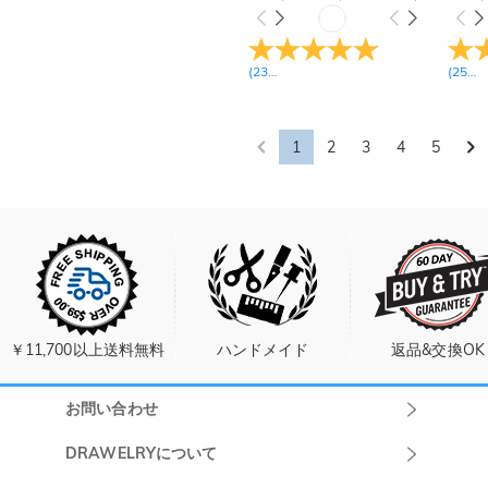
(
23
レビュー
)
(
25
レ
1
2
3
4
5
￥11,700以上送料無料
ハンドメイド
返品&交換OK
お問い合わせ
Drawelryカスタ
DRAWELRYについて
マーサポート