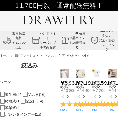
11,700円以上通常配送無料！
Summer Sale!! |3点以上で15％OFF！
コード:VS2
100%安全
通常発送
ハンドメイ
PRIME会員
支払い
無料
ド
全品ポイン
安全・安心
￥11,700
リーズナブ
ト10倍貯ま
ショッピン
以上+
ルで高品質
る
グ
ホーム
服＆ファッション
トップス
アパレル ペット好きへ
絞込み
シーン
￥5,931
￥7,191
￥3,591
￥7,
(税込)
(税込)
(税込)
(税込)
￥10,800
￥14,400
￥7,200
￥14,
誕生日(21)
父の日(16)
結婚式(1)
記念日(14)
卒業式(2)
(
49
レビュー
(
34
)
レビュー
(
63
)
レビュー
(
46
)
レ
バレンタインデー(13)