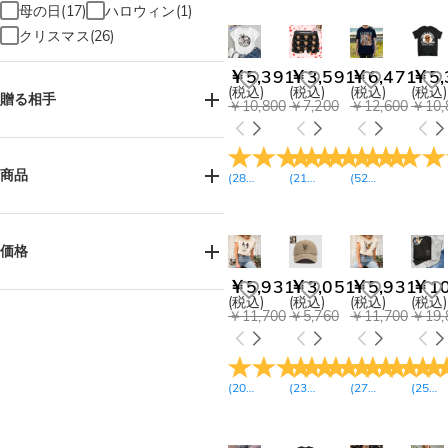
母の日(17)
ハロウィン(1)
クリスマス(26)
￥5,391
￥3,591
￥6,471
￥5,
(税込)
(税込)
(税込)
(税込)
贈る相手
￥10,800
￥7,200
￥12,600
￥10,
女性へ(115)
男性へ(138)
お母様へ(17)
お父様へ(29)
商品
(
28
レビュー
(
21
)
レビュー
(
52
)
レビュー
)
お子様へ(1)
姉妹へ(3)
兄弟へ(13)
おばあ様へ(1)
Tシャツ(33)
スウェット(32)
おじい様へ(10)
ご友人へ(13)
パーカー(26)
帽子(8)
価格
カップルへ(6)
ソックス(21)
￥5,931
￥3,051
￥5,931
￥10
ペット好きの方へ(137)
下着（男性用）(3)
￥2,700-￥3,600(27)
(税込)
(税込)
(税込)
(税込)
￥11,700
￥5,760
￥11,700
￥19,
￥4,500-￥5,400(59)
中高生へ(2)
ハーフパンツ(15)
￥5,400-￥6,300(16)
パジャマ（長袖長ズボン）(14)
￥6,300-￥7,200(13)
Couple Apparel(4)
￥7,200-￥8,100(4)
(
20
レビュー
(
23
)
レビュー
(
27
)
レビュー
(
25
)
レ
￥8,100-￥9,000(14)
￥9,900-￥10,800(20)