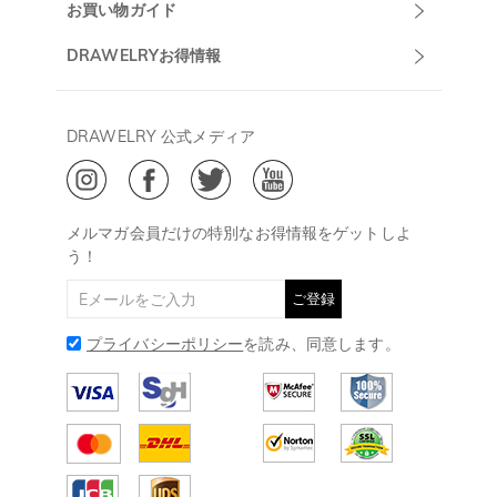
DRAWELRYについて
お買い物ガイド
午前10:00～
お問い合わせ
発送について
DRAWELRYお得情報
13:00
よくあるご質問
キャンセル/返品について
Drawelry Prime
午後15:00～
プライバシーポリシー
決済について
会員・ポイントについて
DRAWELRY 公式メディア
18:00
ご利用規約
ジュエリーお手入れ
ご特定商取引法に基づく表示
(土日・祝日休み)
Drawelry Blog
@
メールアドレス:
service@drawelry.jp
メルマガ会員だけの特別なお得情報をゲットしよ
う！
ご登録
プライバシーポリシー
を読み、同意します。