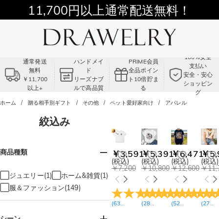
11,700円以上通常配送無料！
Summer Sale!! |3点以上で15％OFF！
コード:VS2
100%安全
通常発送
ハンドメイ
PRIME会員
支払い
無料
ド
全品ポイン
安全・安心
￥11,700
リーズナブ
ト10倍貯ま
ショッピン
以上+
ルで高品質
る
グ
ホーム
贈る相手別ギフト
その他
ペット愛好家向け
アパレル
絞込み
商品種類
￥3,591
￥5,391
￥6,471
￥5,
(税込)
(税込)
(税込)
(税込)
￥7,200
￥10,800
￥12,600
￥11,
ジュエリー(1)
ホーム&雑貨(1)
服＆ファッション(149)
(
63
レビュー
(
28
)
レビュー
(
52
)
レビュー
(
27
)
レ
シーン