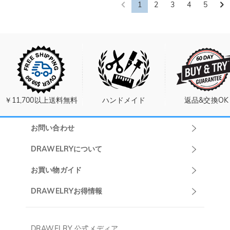
1
2
3
4
5
￥11,700以上送料無料
ハンドメイド
返品&交換OK
お問い合わせ
Drawelryカスタ
DRAWELRYについて
マーサポート
DRAWELRYについて
お買い物ガイド
午前10:00～
お問い合わせ
発送について
DRAWELRYお得情報
13:00
よくあるご質問
キャンセル/返品について
Drawelry Prime
午後15:00～
プライバシーポリシー
決済について
会員・ポイントについて
DRAWELRY 公式メディア
18:00
ご利用規約