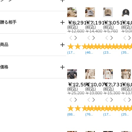
誕生日(21)
ビーチゲッタウェイ(2)
￥6,291
￥7,191
￥3,051
￥4,
贈る相手
(税込)
(税込)
(税込)
(税込)
ママ & ベビー(3)
父の日(8)
￥12,600
￥14,400
￥5,760
￥9,0
記念日(11)
卒業式(2)
女性へ(109)
男性へ(134)
バレンタインデー(14)
お母様へ(10)
お父様へ(21)
商品
母の日(10)
クリスマス(24)
お子様へ(14)
姉妹へ(3)
(
17
レビュー
(
46
)
レビュー
(
23
)
レビュー
(
35
)
レ
兄弟へ(14)
おばあ様へ(1)
Tシャツ(24)
スウェット(25)
おじい様へ(12)
ご友人へ(18)
パーカー(14)
タンクトップ(2)
価格
カップルへ(5)
ポロシャツ(1)
ペット好きの方へ(136)
ハワイアン シャツ(2)
帽子(9)
￥1,800-￥2,700(1)
￥12,591
￥10,071
￥7,731
￥6,
￥2,700-￥3,600(26)
中高生へ(2)
ソックス(16)
(税込)
(税込)
(税込)
(税込)
￥25,200
￥19,800
￥15,300
￥13,
￥3,600-￥4,500(6)
下着（男性用）(5)
￥4,500-￥5,400(63)
ハーフパンツ(16)
￥5,400-￥6,300(15)
パジャマ（長袖長ズボン）(18)
￥6,300-￥7,200(16)
(
88
レビュー
(
76
)
レビュー
(
17
)
レビュー
(
25
)
レ
パジャマ（半袖半ズボン）(1)
￥7,200-￥8,100(4)
キッズ Tシャツ(2)
￥8,100-￥9,000(12)