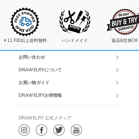
￥11,700以上送料無料
ハンドメイド
返品&交換OK
お問い合わせ
Drawelryカスタ
DRAWELRYについて
マーサポート
DRAWELRYについて
お買い物ガイド
午前10:00～
お問い合わせ
発送について
DRAWELRYお得情報
13:00
よくあるご質問
キャンセル/返品について
Drawelry Prime
午後15:00～
プライバシーポリシー
決済について
会員・ポイントについて
DRAWELRY 公式メディア
18:00
ご利用規約
ジュエリーお手入れ
ご特定商取引法に基づく表示
(土日・祝日休み)
Drawelry Blog