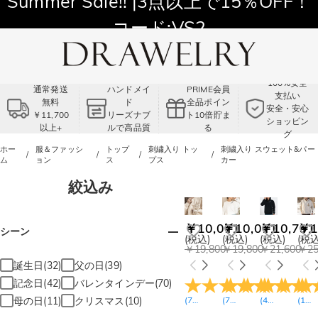
Summer Sale!! |3点以上で15％OFF！
コード:VS2
100%安全
通常発送
ハンドメイ
PRIME会員
支払い
無料
ド
全品ポイン
安全・安心
￥11,700
リーズナブ
ト10倍貯ま
ショッピン
以上+
ルで高品質
る
グ
ホー
服＆ファッシ
トップ
刺繍入り トッ
刺繍入り スウェット&パー
ム
ョン
ス
プス
カー
絞込み
￥10,071
￥10,071
￥10,791
￥1
シーン
(税込)
(税込)
(税込)
(税込
￥19,800
￥19,800
￥21,600
￥25
誕生日(32)
父の日(39)
記念日(42)
バレンタインデー(70)
母の日(11)
クリスマス(10)
(
76
レビュー
(
75
)
レビュー
(
41
)
レビュー
(
13
)