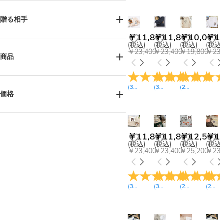
贈る相手
￥11,871
￥11,871
￥10,071
￥1
女性へ(114)
男性へ(138)
(税込)
(税込)
(税込)
(税込
￥23,400
￥23,400
￥19,800
￥23
お母様へ(10)
お父様へ(40)
商品
姉妹へ(1)
おじい様へ(12)
ご友人へ(2)
カップルへ(71)
Tシャツ(1)
スウェット(58)
(
38
レビュー
(
34
)
レビュー
(
24
)
レビュー
)
ペット好きの方へ(36)
パーカー(44)
Couple Apparel(32)
価格
￥8,100-￥9,000(1)
￥9,900-￥10,800(74)
￥11,871
￥11,871
￥12,591
￥1
￥11,700-￥12,600(77)
(税込)
(税込)
(税込)
(税込
￥13,500-￥14,400(4)
￥23,400
￥23,400
￥25,200
￥23
(
35
レビュー
(
31
)
レビュー
(
26
)
レビュー
(
28
)