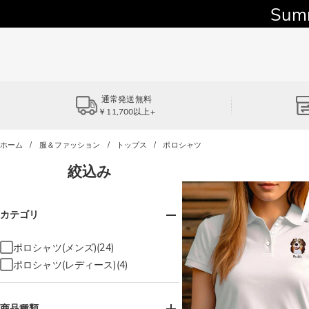
Sum
通常発送無料
￥11,700以上+
ホーム
服＆ファッション
トップス
ポロシャツ
絞込み
カテゴリ
ポロシャツ(メンズ)(24)
ポロシャツ(レディース)(4)
商品種類