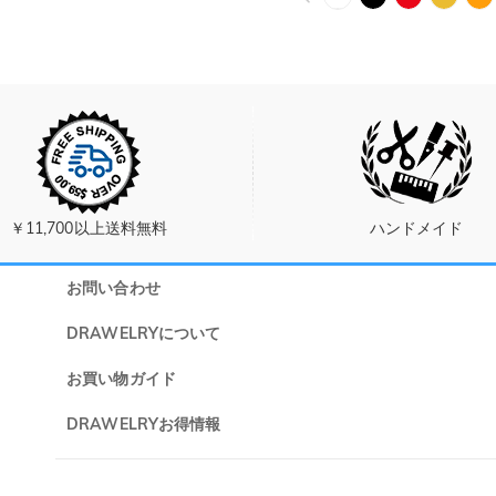
￥11,700以上送料無料
ハンドメイド
お問い合わせ
Drawe
DRAWELRYについて
午前10:00
DRAWELRYについて
お買い物ガイド
午後15:00
お問い合わせ
発送について
DRAWELRYお得情報
よくあるご質問
(土日・祝
キャンセル/返品について
Drawelry Prime
プライバシーポリシー
@
メールアドレス:
service@drawelry.jp
決済について