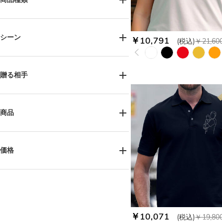
服＆ファッション(28)
シーン
￥10,791
(税込)
￥21,60
誕生日(2)
父の日(1)
記念日(2)
贈る相手
女性へ(7)
男性へ(21)
お父様へ(1)
ペット好きの方へ(5)
商品
ポロシャツ(28)
価格
￥8,100-￥9,000(12)
￥9,900-￥10,800(16)
￥10,071
(税込)
￥19,80