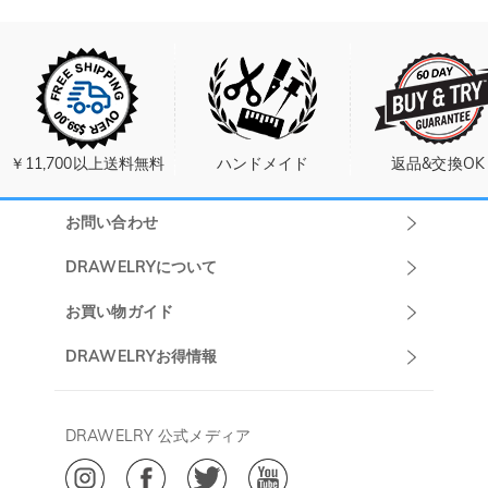
￥11,700以上送料無料
ハンドメイド
返品&交換OK
お問い合わせ
Drawelryカスタ
DRAWELRYについて
マーサポート
DRAWELRYについて
お買い物ガイド
午前10:00～
お問い合わせ
発送について
DRAWELRYお得情報
13:00
よくあるご質問
キャンセル/返品について
Drawelry Prime
午後15:00～
プライバシーポリシー
決済について
会員・ポイントについて
DRAWELRY 公式メディア
18:00
ご利用規約
ジュエリーお手入れ
ご特定商取引法に基づく表示
(土日・祝日休み)
Drawelry Blog