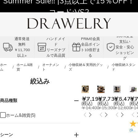
Summer Sale!! |3点以上で15％OFF！
コード:VS2
100%安全
通常発送
ハンドメイ
PRIME会員
支払い
無料
ド
全品ポイン
安全・安心
￥11,700
リーズナブ
ト10倍貯ま
ショッピン
以上+
ルで高品質
る
グ
ホー
ホーム&雑
オーナメン
小物収納＆実用的グッ
小物収納スタン
ム
貨
ト
ズ
ド
絞込み
￥7,191
￥7,731
￥6,471
￥7
商品種類
(税込)
(税込)
(税込)
(税込
￥14,400
￥15,300
￥12,600
￥14
ホーム&雑貨(5)
(
9
レ
シーン