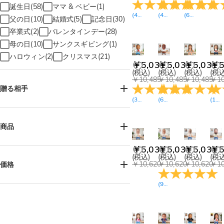
誕生日(58)
ママ & ベビー(1)
(
46
レビュー
(
47
)
レビュー
(
66
)
レビュー
)
父の日(10)
結婚式(5)
記念日(30)
卒業式(2)
バレンタインデー(28)
母の日(10)
サンクスギビング(1)
ハロウィン(2)
クリスマス(21)
￥5,031
￥5,031
￥5,031
￥5
(税込)
(税込)
(税込)
(税込
￥10,485
￥10,485
￥10,485
￥10
贈る相手
(
32
レビュー
(
6
レビュー
)
)
(
11
女性へ(62)
男性へ(65)
お母様へ(13)
お父様へ(12)
商品
お子様へ(11)
姉妹へ(7)
兄弟へ(4)
￥5,031
￥5,031
￥5,031
￥5
おばあ様へ(10)
おじい様へ(13)
クッション(92)
(税込)
(税込)
(税込)
(税込
ご友人へ(40)
カップルへ(27)
￥10,620
￥10,620
￥10,620
￥10
価格
ペット好きの方へ(19)
中高生へ(3)
(
9
レビュー
)
メモリアル(7)
￥3,600-￥4,500(11)
￥4,500-￥5,400(87)
￥5,400-￥6,300(8)