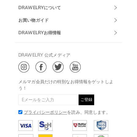
Drawelryカスタ
DRAWELRYについて
マーサポート
DRAWELRYについて
お買い物ガイド
午前10:00～
お問い合わせ
発送について
DRAWELRYお得情報
13:00
よくあるご質問
キャンセル/返品について
Drawelry Prime
午後15:00～
プライバシーポリシー
決済について
会員・ポイントについて
DRAWELRY 公式メディア
18:00
ご利用規約
ジュエリーお手入れ
ご特定商取引法に基づく表示
(土日・祝日休み)
Drawelry Blog
@
メールアドレス:
service@drawelry.jp
メルマガ会員だけの特別なお得情報をゲットしよ
う！
ご登録
プライバシーポリシー
を読み、同意します。