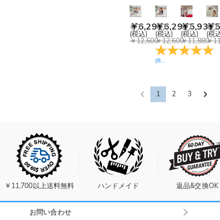
￥6,291
￥6,291
￥5,931
￥5
(税込)
(税込)
(税込)
(税込
￥12,600
￥12,600
￥11,880
￥11
(
8
レビュー
)
1
2
3
￥11,700以上送料無料
ハンドメイド
返品&交換OK
お問い合わせ