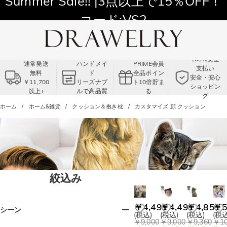
Summer Sale!! |3点以上で15％OFF！
コード:VS2
100%安全
通常発送
ハンドメイ
PRIME会員
支払い
無料
ド
全品ポイン
安全・安心
￥11,700
リーズナブ
ト10倍貯ま
ショッピン
以上+
ルで高品質
る
グ
ホーム
ホーム&雑貨
クッション＆抱き枕
カスタマイズ 顔 クッション
絞込み
￥4,491
￥4,491
￥4,851
￥5
シーン
(税込)
(税込)
(税込)
(税込
￥9,000
￥9,000
￥9,360
￥10