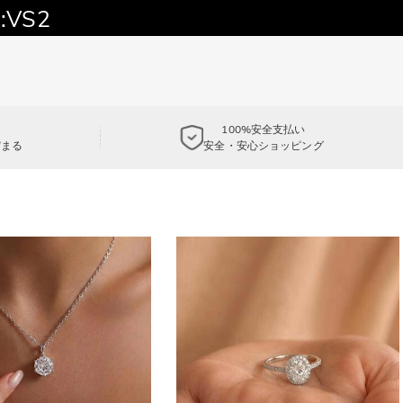
:VS2
100%安全支払い
貯まる
安全・安心ショッピング