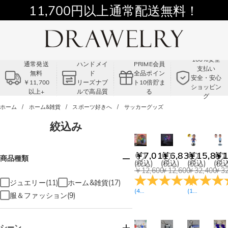
11,700円以上通常配送無料！
Summer Sale!! |3点以上で15％OFF！
コード:VS2
100%安全
通常発送
ハンドメイ
PRIME会員
支払い
無料
ド
全品ポイン
安全・安心
￥11,700
リーズナブ
ト10倍貯ま
ショッピン
以上+
ルで高品質
る
グ
ホーム
ホーム&雑貨
スポーツ好きへ
サッカーグッズ
絞込み
￥7,011
￥6,831
￥15,831
￥1
商品種類
(税込)
(税込)
(税込)
(税込
￥12,600
￥12,600
￥32,400
￥32
ジュエリー(11)
ホーム&雑貨(17)
(
42
レビュー
)
(
10
レビュー
)
服＆ファッション(9)
シーン