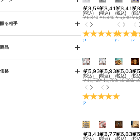
￥3,591
￥3,411
￥3,411
￥3
(税込)
(税込)
(税込)
(税込
誕生日(19)
父の日(3)
記念日(1)
￥6,840
￥6,840
￥6,840
￥6,
卒業式(3)
バレンタインデー(1)
贈る相手
クリスマス(11)
日常(3)
女性へ(14)
男性へ(27)
(
36
レビュー
)
(
5
レビュー
(
28
)
お父様へ(10)
お子様へ(8)
商品
兄弟へ(1)
ご友人へ(10)
中高生へ(4)
キーホルダー(8)
Greeting Card(1)
Tシャツ(3)
ソックス(1)
￥5,931
￥5,931
￥5,031
￥5
価格
(税込)
(税込)
(税込)
(税込
ボブルヘッド(1)
￥11,700
￥11,700
￥10,080
￥10
3Dプリント グッズ(1)
￥900-￥1,800(1)
￥2,700-￥3,600(10)
クリエイティブ ナイトライト(5)
￥3,600-￥4,500(2)
LEDミラー発光ライト(6)
(
22
レビュー
)
￥4,500-￥5,400(7)
アクリル ランプ(1)
￥5,400-￥6,300(3)
￥6,300-￥7,200(11)
￥7,200-￥8,100(1)
￥3,411
￥3,771
￥6,831
￥5
￥14,400-￥15,300(1)
(税込)
(税込)
(税込)
(税込