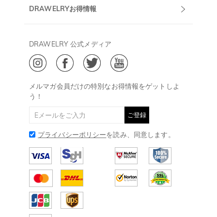
お問い合わせ
発送について
DRAWELRYお得情報
13:00
よくあるご質問
キャンセル/返品について
Drawelry Prime
午後15:00～
プライバシーポリシー
決済について
会員・ポイントについて
DRAWELRY 公式メディア
18:00
ご利用規約
ジュエリーお手入れ
ご特定商取引法に基づく表示
(土日・祝日休み)
Drawelry Blog
@
メールアドレス:
service@drawelry.jp
メルマガ会員だけの特別なお得情報をゲットしよ
う！
ご登録
プライバシーポリシー
を読み、同意します。