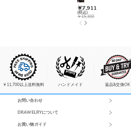
￥7,911
(税込)
￥15,300
￥11,700以上送料無料
ハンドメイド
返品&交換OK
お問い合わせ
Drawelryカスタ
DRAWELRYについて
マーサポート
DRAWELRYについて
お買い物ガイド
午前10:00～