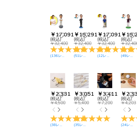
帽子(7)
ソックス(3)
￥7,200-￥8,100(10)
下着（男性用）(6)
￥8,100-￥9,000(14)
￥9,900-￥10,800(17)
ハーフパンツ(10)
￥11,700-
パジャマ（長袖長ズ
￥12,600(10)
ボン）(3)
￥14,400-
ベルト(2)
￥17,091
￥15,291
￥17,091
￥15,
￥15,300(16)
(税込)
(税込)
(税込)
(税込)
￥15,300-￥16,200(3)
メンズ カフス(5)
￥32,400
￥32,400
￥32,400
￥32,40
￥16,200-￥17,100(2)
サングラス(2)
￥17,100-￥18,000(4)
(
136
レビュー
)
(
51
レビュー
)
(
12
レビュー
)
(
49
レビュー
ネクタイ(3)
￥18,000-￥18,900(1)
Couple Apparel(14)
ボブルヘッド(24)
ブックマーク(4)
マグカップ(1)
￥2,331
￥3,051
￥3,411
￥2,3
タンブラー(7)
(税込)
(税込)
(税込)
(税込)
ビールジョッキ(8)
￥4,500
￥5,400
￥7,200
￥4,203
ロックグラス(3)
クリエイティブ ナイ
トライト(15)
(
38
レビュー
)
(
35
レビュー
)
(
24
レビュー
LEDミラー発光ライト
(11)