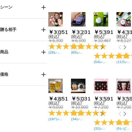
シーン
誕生日(122)
父の日(68)
贈る相手
￥3,051
￥3,231
￥5,391
￥4,3
結婚式(7)
(税込)
(税込)
(税込)
(税込)
￥6,300
￥6,300
￥10,467
￥8,127
記念日(70)
女性へ(128)
卒業式(30)
男性へ(244)
商品
(
29
レビュー
)
(
65
レビュー
)
バレンタインデー
お母様へ(30)
(109)
(
54
レビュー
)
(
113
レビュー
お父様へ(102)
ネックレス(22)
母の日(24)
お子様へ(28)
ブレスレット(21)
価格
サンクスギビング(12)
姉妹へ(29)
リング(4)
ハロウィン(2)
兄弟へ(46)
アンクレット(2)
￥900-￥1,800(1)
クリスマス(50)
￥1,800-￥2,700(10)
おばあ様へ(17)
キーホルダー(22)
日常(2)
￥4,851
￥5,031
￥3,591
￥3,5
￥2,700-￥3,600(34)
おじい様へ(40)
Tシャツ(17)
(税込)
(税込)
(税込)
(税込)
￥9,000
￥10,800
￥7,200
￥7,200
￥3,600-￥4,500(34)
ご友人へ(69)
スウェット(16)
￥4,500-￥5,400(54)
カップルへ(87)
パーカー(11)
(
187
レビュー
)
(
34
レビュー
)
￥5,400-￥6,300(24)
ペット好きの方へ(29)
ポロシャツ(5)
￥6,300-￥7,200(60)
(
32
レビュー
)
(
5
レビュー
中高生へ(27)