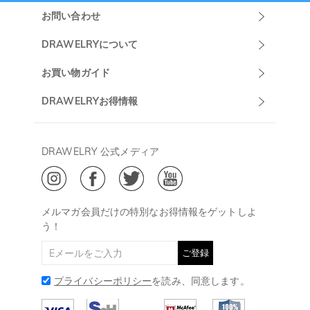
お問い合わせ
Drawelryカスタ
DRAWELRYについて
マーサポート
DRAWELRYについて
お買い物ガイド
午前10:00～
お問い合わせ
発送について
DRAWELRYお得情報
13:00
よくあるご質問
キャンセル/返品について
Drawelry Prime
午後15:00～
プライバシーポリシー
決済について
会員・ポイントについて
DRAWELRY 公式メディア
18:00
ご利用規約
ジュエリーお手入れ
ご特定商取引法に基づく表示
(土日・祝日休み)
Drawelry Blog
@
メールアドレス:
service@drawelry.jp
メルマガ会員だけの特別なお得情報をゲットしよ
う！
ご登録
プライバシーポリシー
を読み、同意します。