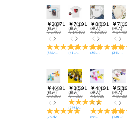
Photo Lamps(2)
アクリル ランプ(2)
クリスタル LEDラン
プ(1)
￥2,871
￥7,191
￥8,991
￥7,1
ドライフラワー レタ
ーランプ(1)
(税込)
(税込)
(税込)
(税込)
￥5,400
￥14,400
￥18,000
￥14,40
ブランケット&玄関マ
ット(5)
クッション(4)
スキットル(1)
(
38
レビュー
)
(
41
レビュー
)
(
39
レビュー
)
(
34
レビュー
ゴルフボール スタン
プ(3)
ゴルフボール バッグ
(2)
ゴルフボール(5)
ゴルフマーカー(2)
￥4,491
￥3,591
￥4,491
￥5,3
ゴルフボール タオル
(税込)
(税込)
(税込)
(税込)
(2)
￥9,000
￥7,200
￥9,000
￥10,80
野球(1)
(
276
レビュー
)
Fishing Lure(2)
(
250
レビュー
)
(
58
レビュー
)
(
139
レビュー