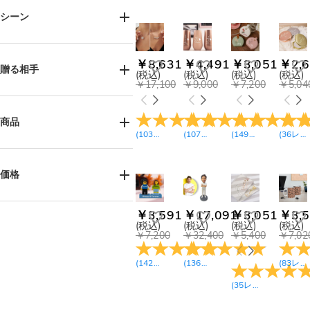
シーン
誕生日(131)
父の日(31)
￥8,631
￥4,491
￥3,051
￥2,6
結婚式(16)
記念日(55)
贈る相手
(税込)
(税込)
(税込)
(税込)
卒業式(34)
￥17,100
￥9,000
￥7,200
￥5,04
バレンタインデー(78)
女性へ(155)
男性へ(89)
母の日(50)
お母様へ(64)
商品
(
103
レビュー
(
107
)
レビュー
(
149
)
レビュー
(
36
)
レビュー
サンクスギビング(8)
お父様へ(35)
ハロウィン(1)
お子様へ(26)
姉妹へ(51)
ネックレス(25)
クリスマス(47)
兄弟へ(17)
ブレスレット(15)
価格
おばあ様へ(30)
ピアス(11)
リング(6)
おじい様へ(14)
アンクレット(2)
￥900-￥1,800(2)
￥3,591
￥17,091
￥3,051
￥3,5
￥1,800-￥2,700(27)
ご友人へ(81)
キーホルダー(11)
(税込)
(税込)
(税込)
(税込)
￥7,200
￥32,400
￥5,400
￥7,02
￥2,700-￥3,600(31)
カップルへ(35)
ジュエリーボックス(13)
￥3,600-￥4,500(26)
ペット好きの方へ(10)
化粧ポーチ(1)
Tシャツ(1)
(
142
レビュー
(
136
)
レビュー
)
(
83
レビュー
￥4,500-￥5,400(39)
中高生へ(24)
スウェット(1)
￥5,400-￥6,300(28)
(
35
レビュー
)
ポロシャツ(6)
帽子(2)
￥6,300-￥7,200(38)