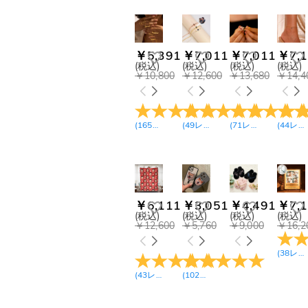
ソックス(1)
￥7,200-￥8,100(2)
パジャマ（長袖長ズボン）
￥8,100-￥9,000(7)
(4)
￥9,000-￥9,900(1)
パジャマ（半袖半ズボン）
(1)
￥9,900-￥10,800(6)
￥5,391
￥7,011
￥7,011
￥7,1
スリッパ(2)
￥10,800-￥11,700(1)
(税込)
(税込)
(税込)
(税込)
￥10,800
￥12,600
￥13,680
￥14,4
￥11,700-￥12,600(2)
サングラス(2)
￥14,400-￥15,300(8)
ネクタイ(1)
￥16,200-￥17,100(2)
木製 動物 オブジェ(1)
￥18,000-￥18,900(1)
(
165
レビュー
(
49
)
レビュー
)
(
71
レビュー
)
(
44
レビュー
ボブルヘッド(16)
ブックマーク(8)
ボールペン(1)
3Dプリント グッズ(2)
かぎ針編み 人形(4)
￥6,111
￥3,051
￥4,491
￥7,1
(税込)
(税込)
(税込)
(税込)
ブロック(2)
￥12,600
￥5,760
￥9,000
￥16,2
マグカップ(2)
タンブラー(4)
(
38
レビュー
クリエイティブ ナイトラ
(
43
レビュー
)
(
102
レビュー
)
イト(5)
LEDミラー発光ライト(3)