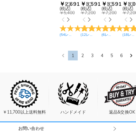
￥2,691
￥3,591
￥3,591
￥3,0
(税込)
(税込)
(税込)
(税込)
￥5,400
￥7,200
￥7,200
￥7,20
(
54
レビュー
)
(
12
レビュー
)
(
6
レビュー
)
(
18
レビュー
1
2
3
4
5
6
￥11,700以上送料無料
ハンドメイド
返品&交換OK
お問い合わせ