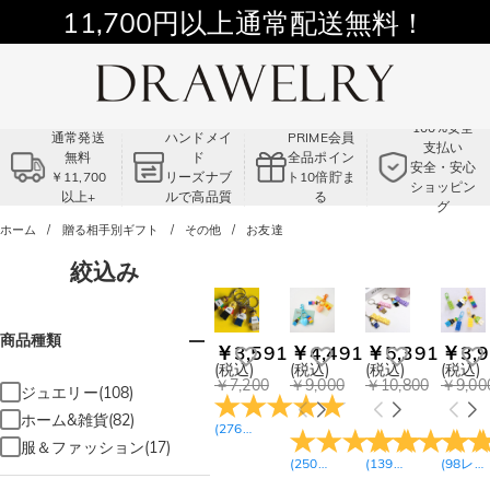
11,700円以上通常配送無料！
Summer Sale!! |3点以上で15％OFF！
コード:VS2
100%安全
通常発送
ハンドメイ
PRIME会員
支払い
無料
ド
全品ポイン
安全・安心
￥11,700
リーズナブ
ト10倍貯ま
ショッピン
以上+
ルで高品質
る
グ
ホーム
贈る相手別ギフト
その他
お友達
絞込み
商品種類
￥3,591
￥4,491
￥5,391
￥3,9
(税込)
(税込)
(税込)
(税込)
￥7,200
￥9,000
￥10,800
￥9,00
ジュエリー(108)
ホーム&雑貨(82)
(
276
レビュー
)
服＆ファッション(17)
(
250
レビュー
(
139
)
レビュー
(
98
)
レビュー