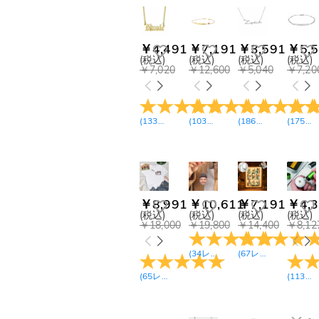
Photo Lamps(3)
アクリル ランプ(1)
ブランケット&玄関マット
(4)
￥4,491
￥7,191
￥3,591
￥5,5
(税込)
(税込)
(税込)
(税込)
スーツケース カバー(1)
￥7,020
￥12,600
￥5,040
￥7,20
写真入れ フレーム(1)
ゴルフボール スタンプ(3)
ゴルフボール バッグ(2)
(
133
レビュー
(
103
)
レビュー
(
186
)
レビュー
(
175
)
レ
ゴルフボール(4)
野球(2)
￥8,991
￥10,611
￥7,191
￥4,3
(税込)
(税込)
(税込)
(税込)
￥18,000
￥19,800
￥14,400
￥8,12
(
34
レビュー
)
(
67
レビュー
)
(
65
レビュー
)
(
113
レ