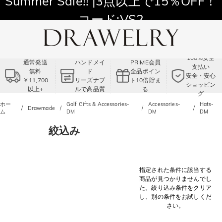
Summer Sale!! |3点以上で15％OFF！
コード:VS2
100%安全
通常発送
ハンドメイ
PRIME会員
支払い
無料
ド
全品ポイン
安全・安心
￥11,700
リーズナブ
ト10倍貯ま
ショッピン
以上+
ルで高品質
る
グ
ホー
Golf Gifts & Accessories-
Accessories-
Hats-
Drawmade
ム
DM
DM
DM
絞込み
指定された条件に該当する
商品が見つかりませんでし
た。絞り込み条件をクリア
し、別の条件をお試しくだ
さい。