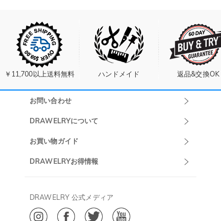
￥11,700以上送料無料
ハンドメイド
返品&交換OK
お問い合わせ
Drawelryカスタ
DRAWELRYについて
マーサポート
DRAWELRYについて
お買い物ガイド
午前10:00～
お問い合わせ
発送について
DRAWELRYお得情報
13:00
よくあるご質問
キャンセル/返品について
Drawelry Prime
午後15:00～
プライバシーポリシー
決済について
会員・ポイントについて
DRAWELRY 公式メディア
18:00
ご利用規約
ジュエリーお手入れ
ご特定商取引法に基づく表示
(土日・祝日休み)
Drawelry Blog