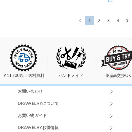
(
7
レビュー
)
1
2
3
4
￥11,700以上送料無料
ハンドメイド
返品&交換OK
お問い合わせ
Drawelryカスタ
DRAWELRYについて
マーサポート
DRAWELRYについて
お買い物ガイド
午前10:00～
お問い合わせ
発送について
DRAWELRYお得情報
13:00
よくあるご質問