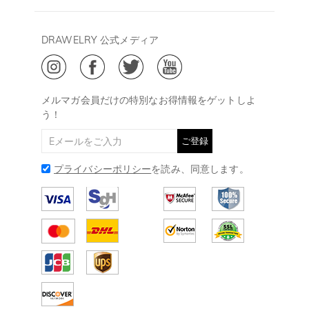
キャンセル/返品について
Drawelry Prime
午後15:00～
プライバシーポリシー
決済について
会員・ポイントについて
DRAWELRY 公式メディア
18:00
ご利用規約
ジュエリーお手入れ
ご特定商取引法に基づく表示
(土日・祝日休み)
Drawelry Blog
@
メールアドレス:
service@drawelry.jp
メルマガ会員だけの特別なお得情報をゲットしよ
う！
ご登録
プライバシーポリシー
を読み、同意します。