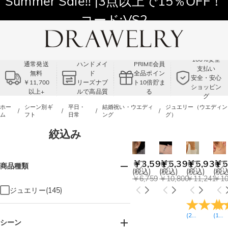
Summer Sale!! |3点以上で15％OFF！
コード:VS2
100%安全
通常発送
ハンドメイ
PRIME会員
支払い
無料
ド
全品ポイン
安全・安心
￥11,700
リーズナブ
ト10倍貯ま
ショッピン
以上+
ルで高品質
る
グ
ホー
シーン別ギ
平日・
結婚祝い・ウエディ
ジュエリー（ウエディン
ム
フト
日常
ング
グ）
絞込み
￥3,591
￥5,391
￥5,931
￥5
商品種類
(税込)
(税込)
(税込)
(税込
￥6,759
￥10,800
￥11,241
￥10
ジュエリー(145)
(
26
レビュー
(
14
)
シーン