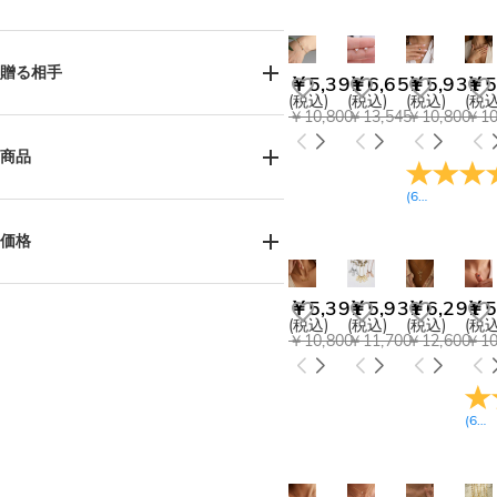
誕生日(87)
ビーチゲッタウェイ(1)
結婚式(118)
記念日(121)
贈る相手
￥5,391
￥6,651
￥5,931
￥5
婚約(10)
バレンタインデー(109)
(税込)
(税込)
(税込)
(税込
￥10,800
￥13,545
￥10,800
￥10
母の日(81)
女性へ(126)
男性へ(2)
お母様へ(111)
姉妹へ(70)
商品
おばあ様へ(77)
ご友人へ(64)
(
6
レビュー
)
カップルへ(25)
ネックレス(64)
ブレスレット(3)
ペット好きの方へ(2)
ピアス(2)
リング(1)
価格
ジュエリーボックス(21)
ジュエリーセット(19)
￥2,700-￥3,600(4)
￥5,391
￥5,931
￥6,291
￥5
￥3,600-￥4,500(19)
トートバッグ(1)
(税込)
(税込)
(税込)
(税込
￥10,800
￥11,700
￥12,600
￥10
￥4,500-￥5,400(42)
￥5,400-￥6,300(46)
￥6,300-￥7,200(2)
￥8,100-￥9,000(3)
(
6
レ
￥9,000-￥9,900(18)
￥9,900-￥10,800(1)
￥11,700-￥12,600(1)