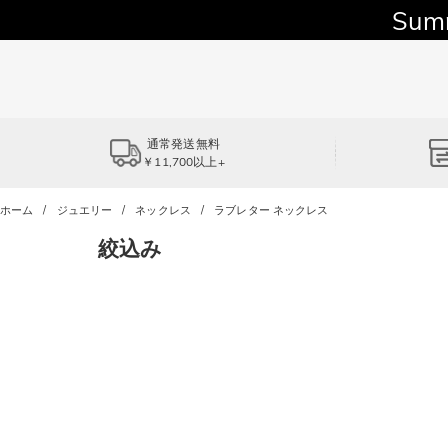
Sum
通常発送無料
￥11,700以上+
ホーム
ジュエリー
ネックレス
ラブレター ネックレス
絞込み