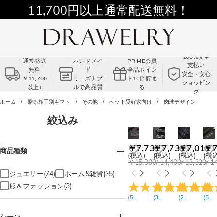
11,700円以上通常配送無料！
Summer Sale!! |3点以上で15％OFF！
コード:VS2
100%安全
通常発送
ハンドメイ
PRIME会員
支払い
無料
ド
全品ポイン
安全・安心
￥11,700
リーズナブ
ト10倍貯ま
ショッピン
以上+
ルで高品質
る
グ
ホーム
贈る相手別ギフト
その他
ペット愛好家向け
肉球デザイン
絞込み
￥7,731
￥7,731
￥7,011
￥7
商品種類
(税込)
(税込)
(税込)
(税込
￥15,300
￥14,400
￥13,320
￥14
ジュエリー(74)
ホーム&雑貨(35)
服＆ファッション(3)
(
59
レビュー
(
38
)
レビュー
(
22
)
レビュー
(
53
)
シーン