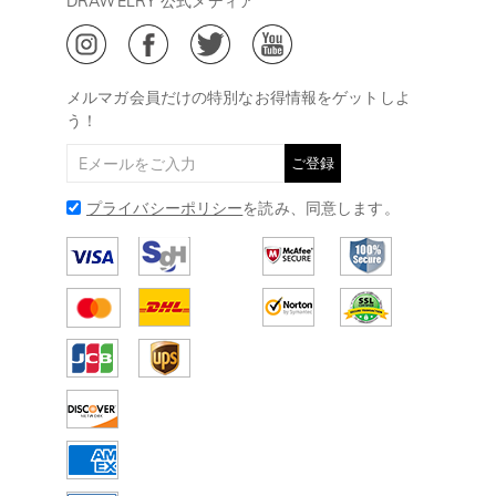
DRAWELRY 公式メディア
18:00
ご利用規約
ジュエリーお手入れ
ご特定商取引法に基づく表示
(土日・祝日休み)
Drawelry Blog
@
メールアドレス:
service@drawelry.jp
メルマガ会員だけの特別なお得情報をゲットしよ
う！
ご登録
プライバシーポリシー
を読み、同意します。