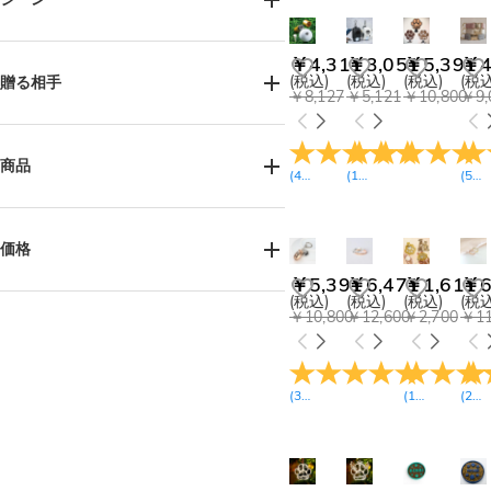
誕生日(42)
父の日(3)
結婚式(1)
￥4,311
￥3,051
￥5,391
￥4
記念日(17)
卒業式(2)
(税込)
(税込)
(税込)
(税込
贈る相手
￥8,127
￥5,121
￥10,800
￥9,
バレンタインデー(18)
母の日(13)
サンクスギビング(3)
女性へ(51)
男性へ(24)
クリスマス(22)
お母様へ(12)
お父様へ(3)
商品
(
43
レビュー
(
14
)
レビュー
)
(
5
レ
お子様へ(5)
姉妹へ(9)
兄弟へ(4)
おばあ様へ(7)
おじい様へ(3)
ネックレス(24)
ブレスレット(15)
ご友人へ(6)
カップルへ(10)
ピアス(4)
リング(4)
価格
ペット好きの方へ(103)
中高生へ(4)
アンクレット(2)
キーホルダー(4)
￥5,391
￥6,471
￥1,611
￥6
メモリアル(20)
ジュエリーボックス(1)
￥900-￥1,800(5)
(税込)
(税込)
(税込)
(税込
￥10,800
￥12,600
￥2,700
￥11
￥1,800-￥2,700(1)
ジュエリーセット(1)
￥2,700-￥3,600(5)
トートバッグ(1)
ポロシャツ(2)
￥3,600-￥4,500(6)
パジャマ（長袖長ズボン）(1)
(
34
レビュー
)
(
11
レビュー
(
24
)
￥4,500-￥5,400(24)
3Dプリント グッズ(1)
￥5,400-￥6,300(27)
メモリアル オーナメント(3)
￥6,300-￥7,200(27)
ペットグッズ・首輪＆チャーム(5)
￥7,200-￥8,100(11)