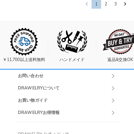
1
2
3
￥11,700以上送料無料
ハンドメイド
返品&交換OK
お問い合わせ
Drawelryカスタ
DRAWELRYについて
マーサポート
DRAWELRYについて
お買い物ガイド
午前10:00～
お問い合わせ
発送について
DRAWELRYお得情報
13:00
よくあるご質問
キャンセル/返品について
Drawelry Prime
午後15:00～
プライバシーポリシー
決済について
会員・ポイントについて