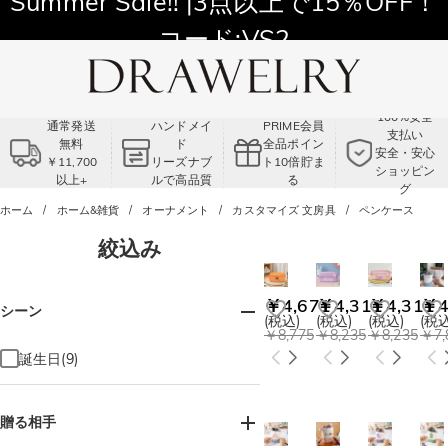
Summer Sale!! |3点以上で15％OFF！
コード:VS2
100%安全
通常発送
ハンドメイ
PRIME会員
支払い
無料
ド
全品ポイン
安全・安心
￥11,700
リーズナブ
ト10倍貯ま
ショッピン
以上+
ルで高品質
る
グ
ホーム
ホーム&雑貨
オーナメント
カスタマイズ 文房具
ペンケース
絞込み
￥4,671
￥4,311
￥4,311
￥4
シーン
(税込)
(税込)
(税込)
(税込
￥8,775
￥8,235
￥8,235
￥7,
誕生日(9)
贈る相手