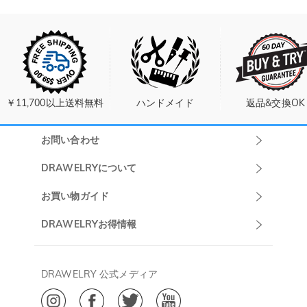
￥11,700以上送料無料
ハンドメイド
返品&交換OK
お問い合わせ
Drawelryカスタ
DRAWELRYについて
マーサポート
DRAWELRYについて
お買い物ガイド
午前10:00～
お問い合わせ
発送について
DRAWELRYお得情報
13:00
よくあるご質問
キャンセル/返品について
Drawelry Prime
午後15:00～
プライバシーポリシー
決済について
会員・ポイントについて
DRAWELRY 公式メディア
18:00
ご利用規約
ジュエリーお手入れ
ご特定商取引法に基づく表示
(土日・祝日休み)
Drawelry Blog