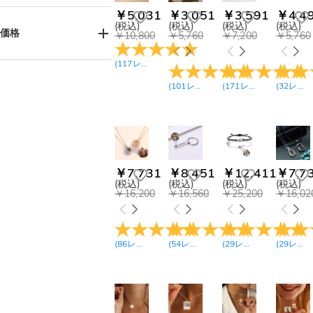
お父様へ(98)
ネックレス(342)
￥5,031
￥3,051
￥3,591
￥4,4
(税込)
(税込)
(税込)
(税込)
お子様へ(59)
ブレスレット(113)
価格
￥10,800
￥5,760
￥7,200
￥5,760
姉妹へ(202)
ピアス(8)
(
117
レビュー
)
兄弟へ(38)
リング(71)
￥1,800-￥2,700(11)
￥2,700-￥3,600(64)
おばあ様へ(115)
キーホルダー(111)
(
101
レビュー
)
(
171
レビュー
)
(
32
レビュー
￥3,600-￥4,500(31)
ジュエリーボックス
おじい様へ(76)
(3)
￥4,500-￥5,400(78)
ご友人へ(158)
ジュエリーセット(1)
￥5,400-￥6,300(74)
カップルへ(185)
スマホグリップ(1)
￥6,300-￥7,200(207)
ペット好きの方へ
￥7,200-￥8,100(138)
ボブルヘッド(1)
(113)
￥7,731
￥8,451
￥12,411
￥7,7
￥8,100-￥9,000(100)
中高生へ(45)
(税込)
(税込)
(税込)
(税込)
￥9,900-￥10,800(14)
メモリアル(70)
￥16,200
￥16,560
￥25,200
￥16,02
￥10,800-￥11,700(1)
￥11,700-
￥12,600(40)
￥12,600-￥13,500(7)
(
86
レビュー
)
(
54
レビュー
)
(
29
レビュー
)
(
29
レビュー
￥15,300-￥16,200(1)
￥16,200-￥17,100(1)