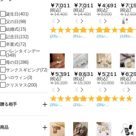
￥7,011
￥7,011
￥4,491
￥7,1
(税込)
(税込)
(税込)
(税込)
誕生日(401)
￥14,400
￥14,400
￥9,000
￥12,60
父の日(98)
結婚式(15)
(
23
レビュー
)
(
51
レビュー
)
(
31
レビュー
)
(
129
レビュー
記念日(232)
卒業式(72)
バレンタインデー
(349)
母の日(286)
サンクスギビング(72)
￥5,391
￥8,631
￥5,211
￥6,2
ハロウィン(3)
(税込)
(税込)
(税込)
(税込)
￥16,200
￥15,300
￥10,800
￥10,80
クリスマス(200)
贈る相手
(
25
レビュー
)
(
23
レビュー
)
(
20
レビュー
)
女性へ(472)
男性へ(151)
商品
お母様へ(348)