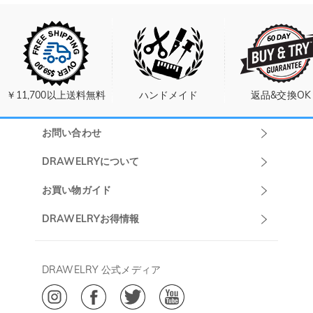
￥11,700以上送料無料
ハンドメイド
返品&交換OK
お問い合わせ
Drawelryカスタ
DRAWELRYについて
マーサポート
DRAWELRYについて
お買い物ガイド
午前10:00～
お問い合わせ
発送について
DRAWELRYお得情報
13:00
よくあるご質問
キャンセル/返品について
Drawelry Prime
午後15:00～
プライバシーポリシー
決済について
会員・ポイントについて
DRAWELRY 公式メディア
18:00
ご利用規約
ジュエリーお手入れ
ご特定商取引法に基づく表示
(土日・祝日休み)
Drawelry Blog