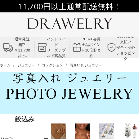
11,700円以上通常配送無料！
Summer Sale!! |3点以上で15％OFF！
コード:VS2
100%安全
通常発送
ハンドメイ
PRIME会員
支払い
無料
ド
全品ポイン
安全・安心
￥11,700
リーズナブ
ト10倍貯ま
ショッピン
以上+
ルで高品質
る
グ
ホーム
ジュエリー
コレクション
写真いれ ジュエリー
絞込み
シーン