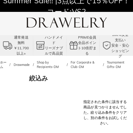
Summer Sale!! |3点以上で15％OFF！
コード:VS2
100%安全
通常発送
ハンドメイ
PRIME会員
支払い
無料
ド
全品ポイン
安全・安心
￥11,700
リーズナブ
ト10倍貯ま
ショッピン
以上+
ルで高品質
る
グ
ホー
Shop by
For Corporate &
Tournament
Drawmade
ム
Recipients-DM
Club-DM
Gifts-DM
絞込み
指定された条件に該当する
商品が見つかりませんでし
た。絞り込み条件をクリア
し、別の条件をお試しくだ
さい。