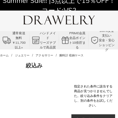
Summer Sale!! |3点以上で15％OFF！
コード:VS2
100%安全
通常発送
ハンドメイ
PRIME会員
支払い
無料
ド
全品ポイン
安全・安心
￥11,700
リーズナブ
ト10倍貯ま
ショッピン
以上+
ルで高品質
る
グ
ホーム
ジュエリー
アクセサリー
腕時計 収納ケース
絞込み
指定された条件に該当する
商品が見つかりませんでし
た。絞り込み条件をクリア
し、別の条件をお試しくだ
さい。