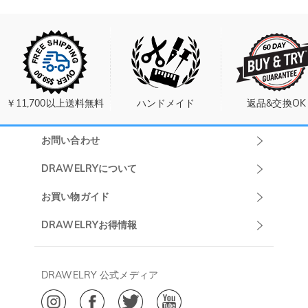
￥11,700以上送料無料
ハンドメイド
返品&交換OK
お問い合わせ
Drawelryカスタ
DRAWELRYについて
マーサポート
DRAWELRYについて
お買い物ガイド
午前10:00～
お問い合わせ
発送について
DRAWELRYお得情報
13:00
よくあるご質問
キャンセル/返品について
Drawelry Prime
午後15:00～
プライバシーポリシー
決済について
会員・ポイントについて
DRAWELRY 公式メディア
18:00
ご利用規約
ジュエリーお手入れ
ご特定商取引法に基づく表示
(土日・祝日休み)
Drawelry Blog