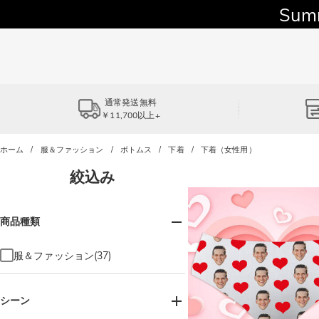
Sum
通常発送無料
￥11,700以上+
ホーム
服＆ファッション
ボトムス
下着
下着（女性用）
絞込み
商品種類
服＆ファッション(37)
シーン