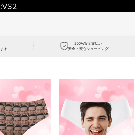
:VS2
100%安全支払い
貯まる
安全・安心ショッピング