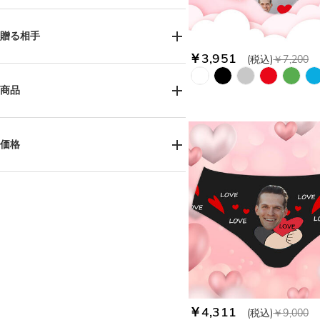
誕生日(2)
バレンタインデー(35)
贈る相手
￥3,951
(税込)
￥7,200
女性へ(37)
男性へ(1)
カップルへ(34)
商品
ペット好きの方へ(1)
下着（女性用）(35)
価格
￥2,700-￥3,600(11)
￥3,600-￥4,500(24)
￥4,500-￥5,400(2)
￥4,311
(税込)
￥9,000