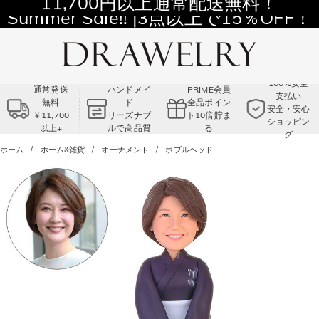
11,700円以上通常配送無料！
Summer Sale!! |3点以上で15％OFF！
コード:VS2
100%安全
通常発送
ハンドメイ
PRIME会員
支払い
無料
ド
全品ポイン
安全・安心
￥11,700
リーズナブ
ト10倍貯ま
ショッピン
以上+
ルで高品質
る
グ
ホーム
ホーム&雑貨
オーナメント
ボブルヘッド