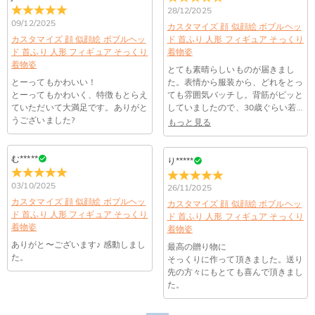
Paypal、ApplePay、GooglePayからお選びいただけます。
28/12/2025
か
メールが正しく届くように、迷惑メールフィルターの設定を変
09/12/2025
更してください。原因②通信状態などによりメールの到着が遅
カスタマイズ 顔 似顔絵 ボブルヘッ
コンビニ前払いのお支払い期限はご注文から 6 日間となりま
カスタマイズ 顔 似顔絵 ボブルヘッ
ド 首ふり 人形 フィギュア そっくり
れている。解決策：数時間たっても届かない場合は、今後お送
支払い情報は保護されますか？
す。
ド 首ふり 人形 フィギュア そっくり
着物姿
りするメールも遅れる可能性がありますので、別のメールアド
着物姿
お支払い情報は高度なセキュリティで保護されております。お
とても素晴らしいものが届きまし
レスからお名前とご住所を記載したメールを
個人情報は保護されますか？
客様のお支払い情報は当社のサーバーに一切保存されません。
とーってもかわいい！
た。表情から服装から、どれをとっ
service@drawelry.jp へ送信してください。原因③メールアド
Paypal又はクレジットカート発行会社によって処理されます。
とーってもかわいく、特徴もとらえ
ても雰囲気バッチし。背筋がピッと
当社では、個人情報保護を目的としたコンプライアンスに則
レスの入力に誤りがある。解決策：お名前とご住所を記載した
ていただいて大満足です。ありがと
していましたので、30歳ぐらい若
り、プライバシーポリシーを定めています。お客様に安心かつ
メールを service@drawelry.jp へ送信してください。
うございました?
返った感じですが、それはそれで、
もっと見る
安全にご利用いただけるよう最善の注意を払い、個人情報を厳
女性なのでうれしいかと思います
重に取り扱っています。 詳細は
プライバシーポリシー
までご
確認ください
む*****
り*****
03/10/2025
26/11/2025
カスタマイズ 顔 似顔絵 ボブルヘッ
カスタマイズ 顔 似顔絵 ボブルヘッ
ド 首ふり 人形 フィギュア そっくり
ド 首ふり 人形 フィギュア そっくり
着物姿
着物姿
ありがと〜ございます♪ 感動しまし
最高の贈り物に
た。
そっくりに作って頂きました。送り
先の方々にもとても喜んで頂きまし
た。