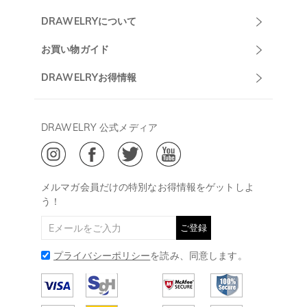
Drawelryカスタ
DRAWELRYについて
マーサポート
DRAWELRYについて
お買い物ガイド
午前10:00～
お問い合わせ
発送について
DRAWELRYお得情報
13:00
よくあるご質問
キャンセル/返品について
Drawelry Prime
午後15:00～
プライバシーポリシー
決済について
会員・ポイントについて
DRAWELRY 公式メディア
18:00
ご利用規約
ジュエリーお手入れ
ご特定商取引法に基づく表示
(土日・祝日休み)
Drawelry Blog
@
メールアドレス:
service@drawelry.jp
メルマガ会員だけの特別なお得情報をゲットしよ
う！
ご登録
プライバシーポリシー
を読み、同意します。