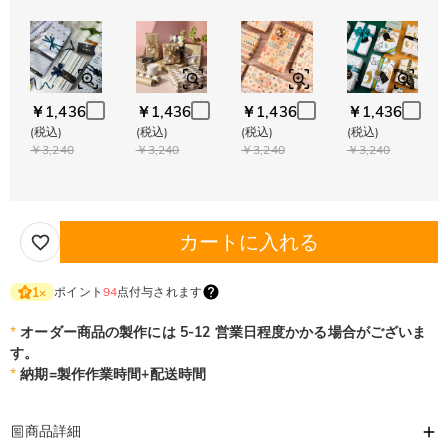
￥1,436
￥1,436
￥1,436
￥1,436
(税込)
(税込)
(税込)
(税込)
￥3,240
￥3,240
￥3,240
￥3,240
カートに入れる
ポイント
94
点付与されます
1
×
*
オーダー商品の製作には 5-12 営業日程度かかる場合がございま
す。
*
納期=製作作業時間+配送時間
商品詳細