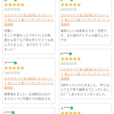
③写真のみからの製作ですので、職人の感性とお客様の感性が異なる場合がご
送料はいくらですか？
03/07/2026
24/06/2026
ざいますので、ハンドメイドならではの風合いをお楽しみ下さい。
カスタマイズ 顔 似顔絵 ボブルヘッ
カスタマイズ 顔 似顔絵 ボブルヘッ
送料は配送方法によって異なります。通常配送は送料が1,620
④ハンドメイド作品のため、製作(焼成)過程によって、軽微な汚れ、細かい傷
ド 首ふり 人形 フィギュア そっくり
注文した商品はいつ届きますか？
ド 首ふり 人形 フィギュア そっくり
円で、11,700円以上で無料になります。速達配送は送料が
や凸凹などはご了承下さい。暖かみのある作品だと思って頂けると幸いです。
着物姿
着物姿
4,680円になります。ご注文金額が25,200以上なら速達配送も
納期=製作作業時間+配送時間 受注製作品のため、ご入金を確
可愛い
素晴らしい出来栄えです。完璧で
商品に納品書などの明細書は同梱されますか？
無料となります。（一部離島や遠方へご発送の場合、中継料が
認してから制作となります。大量生産品ではなく、一つ一つ手
すごく可愛かったです(^^) どの角
す。また他のアイテムも購入したい
ご注意：こちらの商品は頭のみの制作になりますが、もし全身(頭＆服＆靴＆
別途加算されます。）
でお作りしており、予定作業時間は商品ページに記載しており
ご注文の納品書・領収書といった明細書は商品に同梱しており
度から見ても丁寧な作りでとても気
です。
ポーズ)を制作希望の場合には、ホームページの一番下のメールアドレスに連
商品を海外へ直接発送することは可能でしょうか。
ます。そしてご購入の際にお選び頂いた「配送方法」の選択に
に入りました。 ありがとうござい
ません。領収書発行をご希望の場合は、ご注文明細をメールに
絡をお願い致します。また着物の細かな柄により、追加料金がかかる場合があ
ました！
よって、お届け日数が異なります。詳細は
配送について
までご
てご確認ください。
はい、対応可能です。海外配送をご希望の場合は、カスタマー
E*****
返品・交換はできますか？
確認ください。.
ります。あらかじめご了承ください。
サポートまで詳しい海外配送先情報をお送りください。配送先
商品仕様
の国・地域によって送料が異なります。また、海外配送の際は
お客様が商品受け取り後、60日以内の未使用品の返品は可能で
ア*****
08/03/2026
受取人様に関税が発生する場合がございます。
素材
:
樹脂粘土
す。受注生産品のため、返品は50%の返品手数料(材料費)が発
注文＆支払いについて
カスタマイズ 顔 似顔絵 ボブルヘッ
19/01/2026
生致します。詳細は
キャンセル/返品について
までご確認くだ
ド 首ふり 人形 フィギュア そっくり
注文後に注文の内容を変更できますか？
さい。.
カスタマイズ 顔 似顔絵 ボブルヘッ
着物姿
ド 首ふり 人形 フィギュア そっくり
2体作っていただきました。 作りは
もし注文確認メールをご確認後、注文内容に間違いでもありま
着物姿
Drawelryからのメールが届きません。
とても丁寧で細部までこっていまし
したら、至急カスタマーサポート【Eメール：
無事届きました✨ お値段以上のク
た(´ ˘ `) ありがとうございました。
service@drawelry.jp】までご連絡ください。ご連絡頂く時に注
Drawelryからのメールが届いていない場合、次の可能性が考え
オリティーに可愛さで大満足です。
支払方法は何がありますか？
文番号もお送りください。
られます。原因①迷惑メールフォルダに移動されている。解決
策：迷惑メールフォルダに届いているDrawelryからのメールを
ら*****
お支払い方法は、クレジットカード、コンビニ前払い、
コンビニ前払いのお支払い期限はいつまででしょう
j*****
迷惑メールでないよう操作して、service@drawelry.jp からの