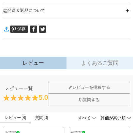
商品番号
:
DRHO4807
発送＆返品について
ボブルヘッドは、あらかじめご準備しているボディーデザインからお好きなボ
ーズを選択いただき、
·
発送について
デジカメなどで撮影したフィギュアにしたい人の顔写（前側写真+側面写真)を
保存
通常配送
:
5-9
営業日
アップロードいただくと「世界にたったひとつ』のオリジナルボブルヘッドを
￥1,620 (注文数 < ￥11,700)
無料 (注文数 > ￥11,700)
作成することができるのです。
速達配送
:
3-5
営業日
お客様からお送りいただく写真からお作りいたしますので、笑顔やキメ顔な
￥4,680 (注文数 < ￥25,200)
無料 (注文数 > ￥25,200)
ど、このボディーデザインに似合う写真をご用意ください♪
詳細はこちら
レビュー
よくあるご質問
·
60日間返品可能
様々な記念日にこだわりのオリジナルボブルヘッドを贈りませんか？
誕生日・恋人へ・結婚記念日・卒業・結婚祝い・還暦祝い・クリスマス・・・
万一、ご注文商品にご満足いただけない場合は、商品が到着後60日
以内に返品＆交換できます。
ホーム＆雑貨
レビューを投稿する
レビュー一覧
※ご購入の前に必ずこちらをお読みいただき、ご了承の上お買い求めください
詳細はこちら
大量注文の制作は承っておりますか？
5.0
ませ：
閉じる
質問する
①こちらは全てひとつひとつ職人による手作業で完全オーダーメイドのボブル
はい、対応可能です。ご希望の数量、デザイン、文字内容、ご
写真アップロードする必要のある商品に、アップロ
予算などをご連絡いただけましたら、無料でお見積もりを作成
ヘッドが作られております。ハンドメイド品であることをご理解いただいた上
ードする画像に要求や制限等はありますか？
いたします。お気軽にお問い合わせください。
レビュー
(
8
)
質問
(
0
)
でご購入くださいませ。
商品のベスト効果のために、お写真を選ぶ際に可能な限り最高
②アップロード頂いた写真をもとに制作いたしますが、お写真と商品が若干異
品質（画素数の高画像データ）の画像をご使用ください。
配送＆返品について
なる仕上がりになることをご理解、ご了承ください。
あ*****
が*****