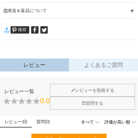
商品番号
:
DRJA1318
発送＆返品について
柔らかな肌触りのコーデュロイ製トートバッグ。お名前やイニシャル、
「Mommy」などの呼び名をカスタマイズ可能。
·
60日間返品可能
豊富なカラーバリエーションから、好みやシーンに合わせてお選びいただけま
保存
万一、ご注文商品にご満足いただけない場合は、商品が到着後60日
す。
以内に返品＆交換できます。
日常使いはもちろん、母の日や誕生日、記念日のプレゼントにも最適です。贈
詳細はこちら
る相手の名前を入れることで、心に残る感動的なギフトになります。
使うたびに愛着が湧く、世界に一つだけの特別な一品です。
レビュー
よくあるご質問
レビューを投稿する
レビュー一覧
0.0
質問する
レビュー
(
0
)
質問
(
0
)