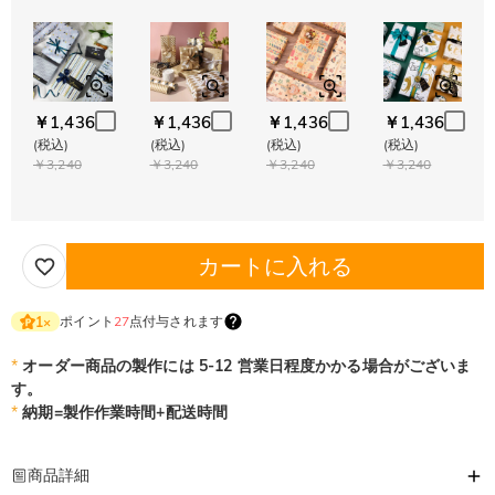
￥1,436
￥1,436
￥1,436
￥1,436
(税込)
(税込)
(税込)
(税込)
￥3,240
￥3,240
￥3,240
￥3,240
カートに入れる
ポイント
27
点付与されます
1
×
*
オーダー商品の製作には 5-12 営業日程度かかる場合がございま
す。
*
納期=製作作業時間+配送時間
商品詳細