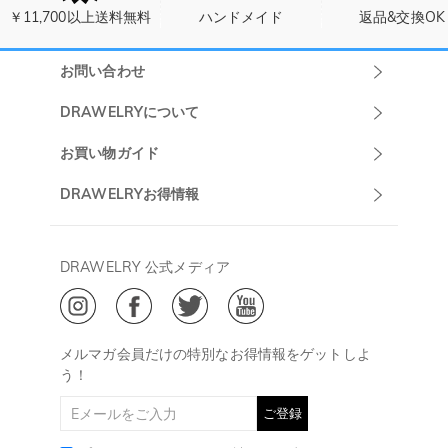
￥11,700以上送料無料
ハンドメイド
返品&交換OK
お問い合わせ
Drawelryカスタ
DRAWELRYについて
マーサポート
DRAWELRYについて
お買い物ガイド
午前10:00～
お問い合わせ
発送について
DRAWELRYお得情報
13:00
よくあるご質問
キャンセル/返品について
Drawelry Prime
午後15:00～
プライバシーポリシー
決済について
会員・ポイントについて
DRAWELRY 公式メディア
18:00
ご利用規約
ジュエリーお手入れ
ご特定商取引法に基づく表示
(土日・祝日休み)
Drawelry Blog
@
メールアドレス:
service@drawelry.jp
メルマガ会員だけの特別なお得情報をゲットしよ
う！
ご登録