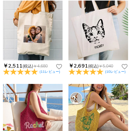
￥2,511
￥2,691
(税込)
￥4,680
(税込)
￥5,040
(
11
レビュー
)
(
10
レビュー
)