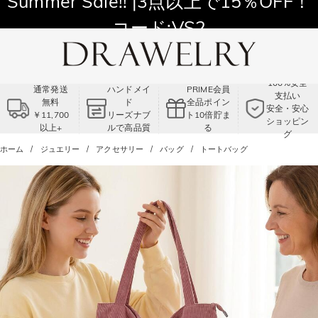
11,700円以上通常配送無料！
Summer Sale!! |3点以上で15％OFF！
コード:VS2
100%安全
通常発送
ハンドメイ
PRIME会員
支払い
無料
ド
全品ポイン
安全・安心
￥11,700
リーズナブ
ト10倍貯ま
ショッピン
以上+
ルで高品質
る
グ
ホーム
ジュエリー
アクセサリー
バッグ
トートバッグ