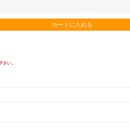
カートに入れる
。
下さい。
ジナルインテリアとしても大人気です！
以内に返品＆交換できます。
たり！ライトをつけなくても静かに置いておくだけでも癒されます。