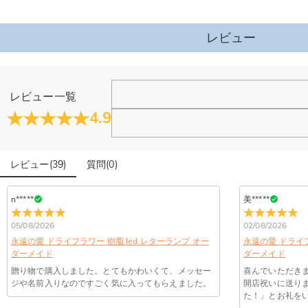
また全体の長さ（台座も含めて）は下記になります。
①1-4文字
レビュー
長さ：15cm
②5文字
長さ：18cm
ホーム＆雑貨
レビュー一覧
③6文字
大量注文の制作は承っておりますか？
4.9
長さ：20cm
閉じる
④7文字
はい、対応可能です。ご希望の数量、デザイン、文字内容、ご
写真アップロードする必要のある商品に、アップロード
長さ：24cm
レビュー
(
39
)
質問
(
0
)
商品のベスト効果のために、お写真を選ぶ際に可能な限り最高
⑤8-10文字
配送＆返品について
長さ：30cm
n*****
美*****
送料はいくらですか？
※注意事項：
05/08/2026
02/08/2026
送料は配送方法によって異なります。通常配送は送料が1,620円で
①ーつ一つ手作業で製作している為色や形に違いが生じる場合がございます。ハ
注文した商品はいつ届きますか？
永遠の愛 ドライフラワー 樹脂 led レターランプ オー
永遠の愛 ドライフ
部離島や遠方へご発送の場合、中継料が別途加算されます。）
②LEDライトは電源コード式で、充電用USBケーブル付属（約1.5m）しており
ダーメイド
ダーメイド
納期=製作作業時間+配送時間 受注製作品のため、ご入金を確
注意事項をよくご理解頂いた上でご購入をお願い致します。
商品に納品書などの明細書は同梱されますか？
贈り物で購入しました。とてもかわいくて、メッセー
喜んでいただき
入の際にお選び頂いた「配送方法」の選択によって、お届け日
商品仕様
ジや名前入りなのですごく気に入ってもらえました。
開店祝いに送り
ご注文の納品書・領収書といった明細書は商品に同梱しており
た！」とお礼を
点灯パターン
:
スイッチ
商品を海外へ直接発送することは可能でしょうか。