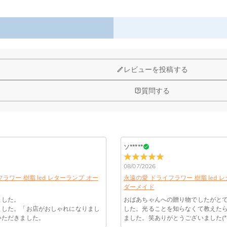
レビューを投稿する
質問する
予算などをご連絡いただけましたら、無料でお見積もりを作成いたしま
する画像に要求や制限等はありますか？
品質（画素数の高画像データ）の画像をご使用ください。
ソ*****
08/07/2026
、11,700円以上で無料になります。速達配送は送料が4,680円にな
ンドメイドならではの風合いをお楽しみ下さい。
ラワー 樹脂 led レターランプ オー
永遠の愛 ドライフラワー 樹脂 led 
ます。
ダーメイド
認してから制作となります。大量生産品ではなく、一つ一つ手でお作り
ました。
おばあちゃんへの贈り物でしたがと
数が異なります。詳細は
配送について
までご確認ください。.
ました。「お店がおしゃれになりまし
した。光ることを知らなくて教えた
ません。領収書発行をご希望の場合は、ご注文明細をメールにてご確認
いただきました。
ました。笑ありがとうございました(*^