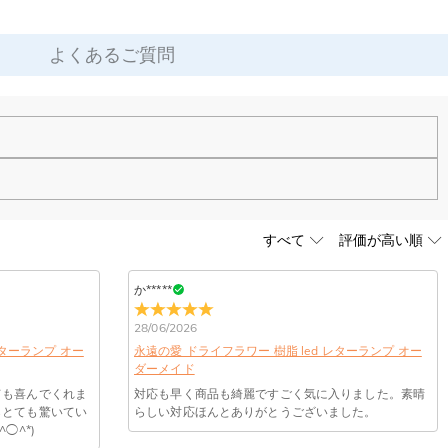
よくあるご質問
す。お気軽にお問い合わせください。
か*****
28/06/2026
ります。ご注文金額が25,200以上なら速達配送も無料となります。（一
レターランプ オー
永遠の愛 ドライフラワー 樹脂 led レターランプ オー
ダーメイド
しており、予定作業時間は商品ページに記載しております。そしてご購
ても喜んでくれま
対応も早く商品も綺麗ですごく気に入りました。素晴
らとても驚いてい
らしい対応ほんとありがとうございました。
ください。
◯^*)