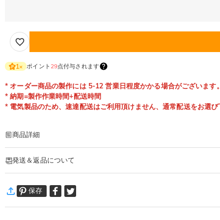
ポイント
29
点付与されます
1
×
* オーダー商品の製作には 5-12 営業日程度かかる場合がございます
* 納期=製作作業時間+配送時間
* 電気製品のため、速達配送はご利用頂けません、通常配送をお選び
商品詳細
商品番号
:
DRHL2161
発送＆返品について
可愛い！！！と喜んで頂けるギフトです。
美しいお花と変わらない気持ちを刻印し見るたびに思い出すレターランプ。
·
60日間返品可能
友人、恋人、家族のプレゼントにも適用しています！お好きな文字を入れてオリ
保存
万一、ご注文商品にご満足いただけない場合は、商品が到着後60日
スイッチを入れると、とても夢のような柔らかな光を放ちます。
詳細はこちら
暖かい光はテーブル、ベッドサイド、玄関や寝室などに飾っていただくのにぴっ