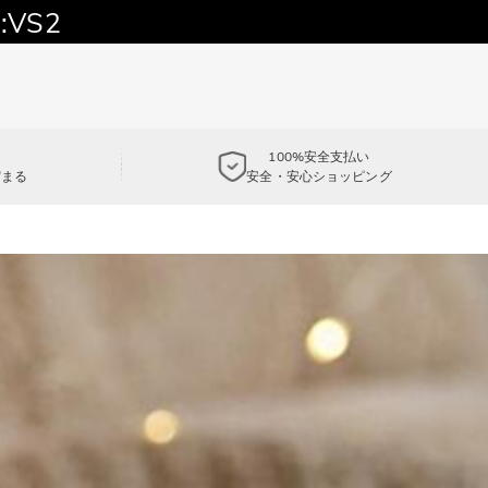
:VS2
100%安全支払い
貯まる
安全・安心ショッピング