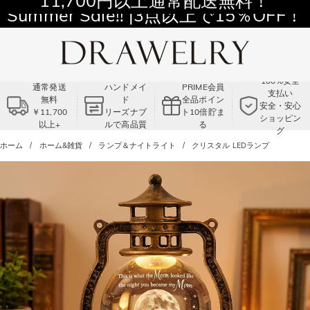
11,700円以上通常配送無料！
Summer Sale!! |3点以上で15％OFF！
コード:VS2
100%安全
通常発送
ハンドメイ
PRIME会員
支払い
無料
ド
全品ポイン
安全・安心
￥11,700
リーズナブ
ト10倍貯ま
ショッピン
以上+
ルで高品質
る
グ
ホーム
ホーム&雑貨
ランプ＆ナイトライト
クリスタル LEDランプ