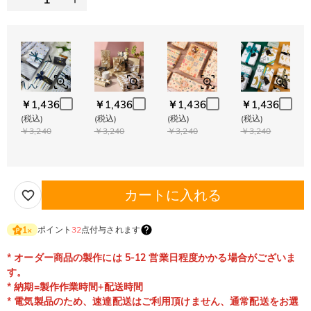
￥1,436
￥1,436
￥1,436
￥1,436
(税込)
(税込)
(税込)
(税込)
￥3,240
￥3,240
￥3,240
￥3,240
カートに入れる
ポイント
32
点付与されます
1
×
* オーダー商品の製作には 5-12 営業日程度かかる場合がございま
す。
* 納期=製作作業時間+配送時間
* 電気製品のため、速達配送はご利用頂けません、通常配送をお選