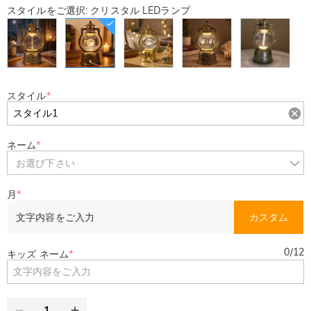
スタイルをご選択: クリスタル LEDランプ
スタイル
*
ネーム
*
お選び下さい
月
*
文字内容をご入力
カスタム
0
/
12
キッズ ネーム
*