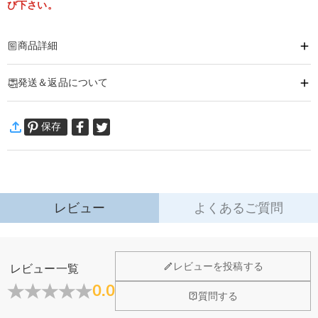
び下さい。
商品詳細
商品番号
:
DRHL2115
発送＆返品について
好きなお写真やメッセージ入りで、「世界で１つだけ」のヴィンテージLEDラ
ンプになります。
·
60日間返品可能
お部屋を飾るインテリア雑貨にもオーダーメイドでき、あなたが大切に想うお
保存
万一、ご注文商品にご満足いただけない場合は、商品が到着後60日
相手への贈りものにぴったり。
以内に返品＆交換できます。
詳細はこちら
レビュー
よくあるご質問
ホーム＆雑貨
レビューを投稿する
レビュー一覧
大量注文の制作は承っておりますか？
0.0
質問する
はい、対応可能です。ご希望の数量、デザイン、文字内容、ご