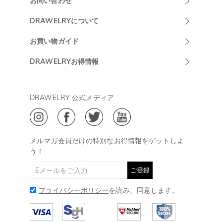
お問い合わせ
Drawelryカスタ
DRAWELRYについて
マーサポート
DRAWELRYについて
お買い物ガイド
午前10:00～
お問い合わせ
発送について
DRAWELRYお得情報
13:00
よくあるご質問
キャンセル/返品について
Drawelry Prime
午後15:00～
プライバシーポリシー
決済について
会員・ポイントについて
DRAWELRY 公式メディア
18:00
ご利用規約
ジュエリーお手入れ
ご特定商取引法に基づく表示
(土日・祝日休み)
Drawelry Blog
@
メールアドレス:
service@drawelry.jp
メルマガ会員だけの特別なお得情報をゲットしよ
う！
ご登録
プライバシーポリシー
を読み、同意します。