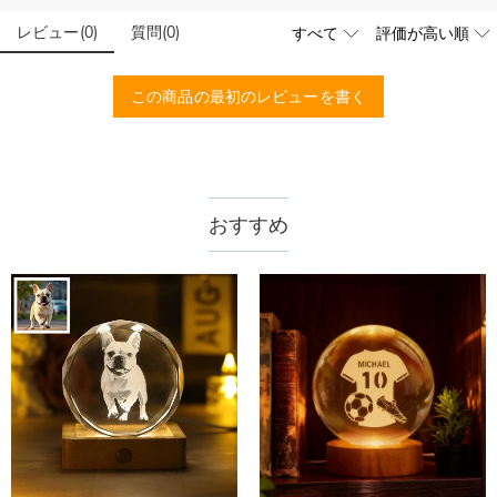
写真アップロードする必要のある商品に、アップロ
予算などをご連絡いただけましたら、無料でお見積もりを作成
ードする画像に要求や制限等はありますか？
いたします。お気軽にお問い合わせください。
レビュー
(
0
)
質問
(
0
)
商品のベスト効果のために、お写真を選ぶ際に可能な限り最高
品質（画素数の高画像データ）の画像をご使用ください。
配送＆返品について
この商品の最初のレビューを書く
送料はいくらですか？
送料は配送方法によって異なります。通常配送は送料が1,620
注文した商品はいつ届きますか？
円で、11,700円以上で無料になります。速達配送は送料が
4,680円になります。ご注文金額が25,200以上なら速達配送も
納期=製作作業時間+配送時間 受注製作品のため、ご入金を確
おすすめ
商品に納品書などの明細書は同梱されますか？
無料となります。（一部離島や遠方へご発送の場合、中継料が
認してから制作となります。大量生産品ではなく、一つ一つ手
別途加算されます。）
でお作りしており、予定作業時間は商品ページに記載しており
ご注文の納品書・領収書といった明細書は商品に同梱しており
商品を海外へ直接発送することは可能でしょうか。
ます。そしてご購入の際にお選び頂いた「配送方法」の選択に
ません。領収書発行をご希望の場合は、ご注文明細をメールに
よって、お届け日数が異なります。詳細は
配送について
までご
てご確認ください。
はい、対応可能です。海外配送をご希望の場合は、カスタマー
返品・交換はできますか？
確認ください。.
サポートまで詳しい海外配送先情報をお送りください。配送先
の国・地域によって送料が異なります。また、海外配送の際は
お客様が商品受け取り後、60日以内の未使用品の返品は可能で
受取人様に関税が発生する場合がございます。
す。受注生産品のため、返品は50%の返品手数料(材料費)が発
注文＆支払いについて
生致します。詳細は
キャンセル/返品について
までご確認くだ
注文後に注文の内容を変更できますか？
さい。.
もし注文確認メールをご確認後、注文内容に間違いでもありま
Drawelryからのメールが届きません。
したら、至急カスタマーサポート【Eメール：