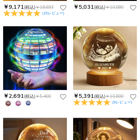
service@drawelry.jp】までご連絡ください。ご連絡頂く時に注
Drawelryからのメールが届いていない場合、次の可能性が考え
￥9,171
￥5,031
(税込)
￥18,693
(税込)
￥10,080
支払方法は何がありますか？
文番号もお送りください。
られます。原因①迷惑メールフォルダに移動されている。解決
(
25
レビュー
)
策：迷惑メールフォルダに届いているDrawelryからのメールを
お支払い方法は、クレジットカード、コンビニ前払い、
コンビニ前払いのお支払い期限はいつまででしょう
迷惑メールでないよう操作して、service@drawelry.jp からの
Paypal、ApplePay、GooglePayからお選びいただけます。
か
メールが正しく届くように、迷惑メールフィルターの設定を変
更してください。原因②通信状態などによりメールの到着が遅
コンビニ前払いのお支払い期限はご注文から 6 日間となりま
れている。解決策：数時間たっても届かない場合は、今後お送
支払い情報は保護されますか？
す。
りするメールも遅れる可能性がありますので、別のメールアド
お支払い情報は高度なセキュリティで保護されております。お
レスからお名前とご住所を記載したメールを
個人情報は保護されますか？
客様のお支払い情報は当社のサーバーに一切保存されません。
service@drawelry.jp へ送信してください。原因③メールアド
Paypal又はクレジットカート発行会社によって処理されます。
当社では、個人情報保護を目的としたコンプライアンスに則
レスの入力に誤りがある。解決策：お名前とご住所を記載した
り、プライバシーポリシーを定めています。お客様に安心かつ
メールを service@drawelry.jp へ送信してください。
安全にご利用いただけるよう最善の注意を払い、個人情報を厳
重に取り扱っています。 詳細は
プライバシーポリシー
までご
確認ください
￥2,691
￥5,391
(税込)
￥5,400
(税込)
￥10,800
(
9
レビュー
)