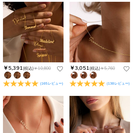
商品に納品書などの明細書は同梱されますか？
無料となります。（一部離島や遠方へご発送の場合、中継料が
認してから制作となります。大量生産品ではなく、一つ一つ手
別途加算されます。）
でお作りしており、予定作業時間は商品ページに記載しており
ご注文の納品書・領収書といった明細書は商品に同梱しており
商品を海外へ直接発送することは可能でしょうか。
ます。そしてご購入の際にお選び頂いた「配送方法」の選択に
ません。領収書発行をご希望の場合は、ご注文明細をメールに
よって、お届け日数が異なります。詳細は
配送について
までご
てご確認ください。
はい、対応可能です。海外配送をご希望の場合は、カスタマー
返品・交換はできますか？
確認ください。.
サポートまで詳しい海外配送先情報をお送りください。配送先
の国・地域によって送料が異なります。また、海外配送の際は
お客様が商品受け取り後、60日以内の未使用品の返品は可能で
受取人様に関税が発生する場合がございます。
す。受注生産品のため、返品は50%の返品手数料(材料費)が発
注文＆支払いについて
生致します。詳細は
キャンセル/返品について
までご確認くだ
注文後に注文の内容を変更できますか？
さい。.
もし注文確認メールをご確認後、注文内容に間違いでもありま
￥5,391
￥3,051
(税込)
￥10,800
(税込)
￥5,760
Drawelryからのメールが届きません。
したら、至急カスタマーサポート【Eメール：
service@drawelry.jp】までご連絡ください。ご連絡頂く時に注
Drawelryからのメールが届いていない場合、次の可能性が考え
支払方法は何がありますか？
(
165
レビュー
)
(
138
レビュー
)
文番号もお送りください。
られます。原因①迷惑メールフォルダに移動されている。解決
策：迷惑メールフォルダに届いているDrawelryからのメールを
お支払い方法は、クレジットカード、コンビニ前払い、
コンビニ前払いのお支払い期限はいつまででしょう
迷惑メールでないよう操作して、service@drawelry.jp からの
Paypal、ApplePay、GooglePayからお選びいただけます。
か
メールが正しく届くように、迷惑メールフィルターの設定を変
更してください。原因②通信状態などによりメールの到着が遅
コンビニ前払いのお支払い期限はご注文から 6 日間となりま
れている。解決策：数時間たっても届かない場合は、今後お送
支払い情報は保護されますか？
す。
りするメールも遅れる可能性がありますので、別のメールアド
お支払い情報は高度なセキュリティで保護されております。お
レスからお名前とご住所を記載したメールを
個人情報は保護されますか？
客様のお支払い情報は当社のサーバーに一切保存されません。