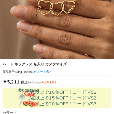
ハート ネックレス 名入り カスタマイズ
レビューを書く
商品番号
:
DRJN1549
￥5,211
(税込)
￥9,927
48% OFF
2点以上で10％OFF！コード:VS1
3点以上で15％OFF！コード:VS2
5点以上で20％OFF！コード:VS3
カラー:
*