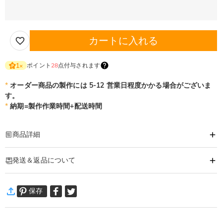
カートに入れる
ポイント
28
点付与されます
1
×
*
オーダー商品の製作には 5-12 営業日程度かかる場合がございま
す。
*
納期=製作作業時間+配送時間
商品詳細
商品番号
:
DRJN1549
発送＆返品について
あなたの気持ちを形に出来るオーダーメイドのネックレスです。
大切な人へ、自分へのご褒美に。特別な時に贈るオリジナルネックレス。
·
60日間返品可能
あなただけの一品をおつくりします。
保存
万一、ご注文商品にご満足いただけない場合は、商品が到着後60日
ネックレス詳細
以内に返品＆交換できます。
素材
:
シルバー合金
詳細はこちら