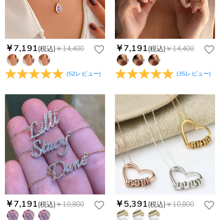
service@drawelry.jp へ送信してください。原因③メールアド
Paypal又はクレジットカート発行会社によって処理されます。
当社では、個人情報保護を目的としたコンプライアンスに則
レスの入力に誤りがある。解決策：お名前とご住所を記載した
り、プライバシーポリシーを定めています。お客様に安心かつ
メールを service@drawelry.jp へ送信してください。
安全にご利用いただけるよう最善の注意を払い、個人情報を厳
重に取り扱っています。 詳細は
プライバシーポリシー
までご
￥7,191
￥7,191
(税込)
￥14,400
(税込)
￥14,400
確認ください
(
52
レビュー
)
(
35
レビュー
)
￥7,191
￥5,391
(税込)
￥10,800
(税込)
￥10,800