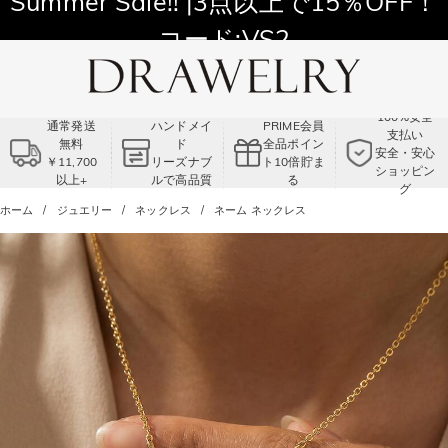
11,700円以上通常配送無料！
Summer Sale!! |3点以上で15％OFF！
コード:VS2
100%安全
通常発送
ハンドメイ
PRIME会員
支払い
無料
ド
全品ポイン
安全・安心
￥11,700
リーズナブ
ト10倍貯ま
ショッピン
以上+
ルで高品質
る
グ
ホーム
ジュエリー
ネックレス
ネーム ネックレス