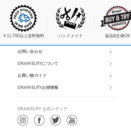
￥11,700以上送料無料
ハンドメイド
返品&交換OK
お問い合わせ
Drawelryカスタ
DRAWELRYについて
マーサポート
DRAWELRYについて
お買い物ガイド
午前10:00～
お問い合わせ
発送について
DRAWELRYお得情報
13:00
よくあるご質問
キャンセル/返品について
Drawelry Prime
午後15:00～
プライバシーポリシー
決済について
会員・ポイントについて
DRAWELRY 公式メディア
18:00
ご利用規約
ジュエリーお手入れ
ご特定商取引法に基づく表示
(土日・祝日休み)
Drawelry Blog
@
メールアドレス:
service@drawelry.jp