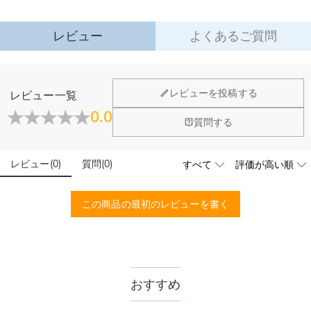
レビュー
よくあるご質問
ジュエリーについて
レビューを投稿する
レビュー一覧
店頭や実店舗とかありますか？
0.0
質問する
店舗に費やす家賃や保険、人的労力等のコストを節約して、商
石は本物のダイヤモンドですか？
品自身が値下げできるために、現在はオンラインストアのみ運
営しております。
レビュー
(
0
)
質問
(
0
)
輝きと高い硬度を誇る最高級品質グレード5Aのキューピッド
こちらの商品を身に付けると、肌が緑色に変色しま
ジルコニアを使用しており、その中でも専門の職人によるカッ
すか？
トを施し、最上級位のスーパーキュービックジルコニアとなり
この商品の最初のレビューを書く
ます。
いいえ、肌を緑色に変色させたのは真鍮や銅が含まれた製品で
す。Drawelryの製品は18Kゴールドコーティング5回も施し、
配送＆返品について
品質は国際検証機関SGSによって検証されています。
送料はいくらですか？
送料は配送方法によって異なります。通常配送は送料が1,620
おすすめ
注文した商品はいつ届きますか？
円で、11,700円以上で無料になります。速達配送は送料が
4,680円になります。ご注文金額が25,200以上なら速達配送も
納期=製作作業時間+配送時間 受注製作品のため、ご入金を確