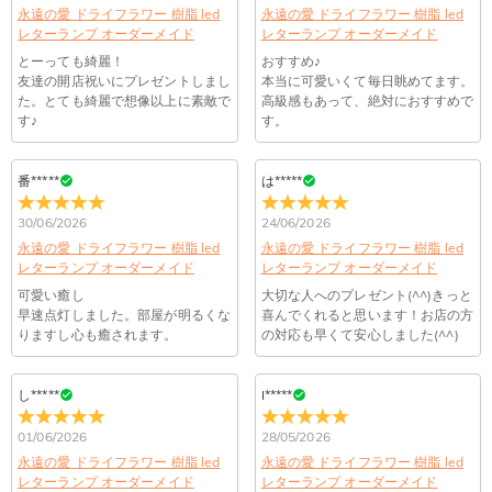
永遠の愛 ドライフラワー 樹脂 led
永遠の愛 ドライフラワー 樹脂 led
送料は配送方法によって異なります。通常配送は送料が1,620
※注意事項：
レターランプ オーダーメイド
注文した商品はいつ届きますか？
レターランプ オーダーメイド
円で、11,700円以上で無料になります。速達配送は送料が
①ーつ一つ手作業で製作している為色や形に違いが生じる場合がございます。
とーっても綺麗！
おすすめ♪
4,680円になります。ご注文金額が25,200以上なら速達配送も
納期=製作作業時間+配送時間 受注製作品のため、ご入金を確
ハンドメイドならではの風合いをお楽しみ下さい。
友達の開店祝いにプレゼントしまし
本当に可愛いくて毎日眺めてます。
商品に納品書などの明細書は同梱されますか？
無料となります。（一部離島や遠方へご発送の場合、中継料が
認してから制作となります。大量生産品ではなく、一つ一つ手
た。とても綺麗で想像以上に素敵で
高級感もあって、絶対におすすめで
②LEDライトは電源コード式で、充電用USBケーブル付属（約1.5m）してお
別途加算されます。）
でお作りしており、予定作業時間は商品ページに記載しており
ご注文の納品書・領収書といった明細書は商品に同梱しており
す♪
す。
ります。
商品を海外へ直接発送することは可能でしょうか。
ます。そしてご購入の際にお選び頂いた「配送方法」の選択に
ません。領収書発行をご希望の場合は、ご注文明細をメールに
注意事項をよくご理解頂いた上でご購入をお願い致します。
よって、お届け日数が異なります。詳細は
配送について
までご
てご確認ください。
はい、対応可能です。海外配送をご希望の場合は、カスタマー
番*****
は*****
返品・交換はできますか？
確認ください。.
商品仕様
サポートまで詳しい海外配送先情報をお送りください。配送先
点灯パターン
:
スイッチ
の国・地域によって送料が異なります。また、海外配送の際は
お客様が商品受け取り後、60日以内の未使用品の返品は可能で
30/06/2026
24/06/2026
受取人様に関税が発生する場合がございます。
素材
:
樹脂, ウッド
す。受注生産品のため、返品は50%の返品手数料(材料費)が発
注文＆支払いについて
永遠の愛 ドライフラワー 樹脂 led
永遠の愛 ドライフラワー 樹脂 led
生致します。詳細は
キャンセル/返品について
までご確認くだ
電源
:
USB電源
レターランプ オーダーメイド
レターランプ オーダーメイド
注文後に注文の内容を変更できますか？
さい。.
可愛い癒し
大切な人へのプレゼント(^^)きっと
早速点灯しました。部屋が明るくな
喜んでくれると思います！お店の方
もし注文確認メールをご確認後、注文内容に間違いでもありま
Drawelryからのメールが届きません。
りますし心も癒されます。
の対応も早くて安心しました(^^)
したら、至急カスタマーサポート【Eメール：
service@drawelry.jp】までご連絡ください。ご連絡頂く時に注
Drawelryからのメールが届いていない場合、次の可能性が考え
支払方法は何がありますか？
文番号もお送りください。
られます。原因①迷惑メールフォルダに移動されている。解決
し*****
I*****
策：迷惑メールフォルダに届いているDrawelryからのメールを
お支払い方法は、クレジットカード、コンビニ前払い、
コンビニ前払いのお支払い期限はいつまででしょう
迷惑メールでないよう操作して、service@drawelry.jp からの
01/06/2026
28/05/2026
Paypal、ApplePay、GooglePayからお選びいただけます。
か
メールが正しく届くように、迷惑メールフィルターの設定を変
永遠の愛 ドライフラワー 樹脂 led
永遠の愛 ドライフラワー 樹脂 led
レターランプ オーダーメイド
更してください。原因②通信状態などによりメールの到着が遅
レターランプ オーダーメイド