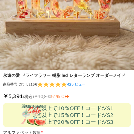
永遠の愛 ドライフラワー 樹脂 led レターランプ オーダーメイド
42
レビュー
商品番号
:
DRHL2156
￥5,391
(税込)
￥10,800
51% OFF
2点以上で10％OFF！コード:VS1
3点以上で15％OFF！コード:VS2
5点以上で20％OFF！コード:VS3
アルファベット数量
*