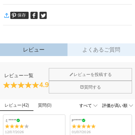
美しいお花と変わらない気持ちを刻印し見るたびに思い出すレターランプ。
·
発送について
友人、恋人、家族のプレゼントにも適用しています！お好きな文字を入れてオ
保存
通常配送
:
5-9
営業日
リジナルインテリアとしても大人気です！
￥1,620 (注文数 < ￥11,700)
無料 (注文数 > ￥11,700)
スイッチを入れると、とても夢のような柔らかな光を放ちます。
速達配送
:
3-5
営業日
暖かい光はテーブル、ベッドサイド、玄関や寝室などに飾っていただくのにぴ
￥4,680 (注文数 < ￥25,200)
無料 (注文数 > ￥25,200)
ったり！ライトをつけなくても静かに置いておくだけでも癒されます。
詳細はこちら
レビュー
よくあるご質問
·
60日間返品可能
また全体の長さ（台座も含めて）は下記になります。
①1-4文字
万一、ご注文商品にご満足いただけない場合は、商品が到着後60日
以内に返品＆交換できます。
長さ：15cm
ホーム＆雑貨
レビューを投稿する
レビュー一覧
②5文字
詳細はこちら
大量注文の制作は承っておりますか？
4.9
長さ：18cm
閉じる
質問する
③6文字
はい、対応可能です。ご希望の数量、デザイン、文字内容、ご
写真アップロードする必要のある商品に、アップロ
予算などをご連絡いただけましたら、無料でお見積もりを作成
長さ：20cm
ードする画像に要求や制限等はありますか？
いたします。お気軽にお問い合わせください。
レビュー
(
42
)
質問
(
0
)
④7文字
商品のベスト効果のために、お写真を選ぶ際に可能な限り最高
長さ：24cm
品質（画素数の高画像データ）の画像をご使用ください。
配送＆返品について
⑤8-10文字
ミ*****
P*****
長さ：30cm
送料はいくらですか？
12/07/2026
01/07/2026