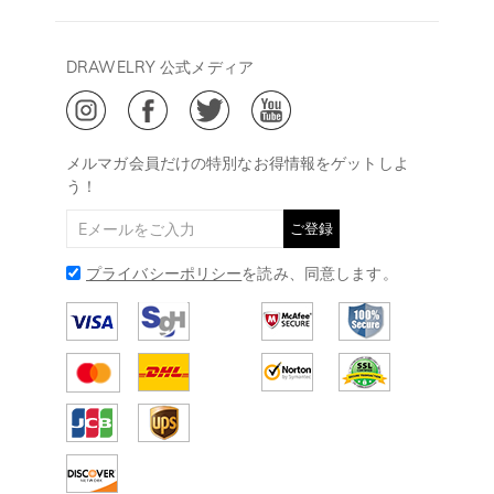
よくあるご質問
キャンセル/返品について
Drawelry Prime
午後15:00～
プライバシーポリシー
決済について
会員・ポイントについて
DRAWELRY 公式メディア
18:00
ご利用規約
ジュエリーお手入れ
ご特定商取引法に基づく表示
(土日・祝日休み)
Drawelry Blog
@
メールアドレス:
service@drawelry.jp
メルマガ会員だけの特別なお得情報をゲットしよ
う！
ご登録
プライバシーポリシー
を読み、同意します。