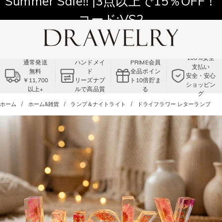
Summer Sale!! |3点以上で15％OFF！
コード:VS2
100%安全
通常発送
ハンドメイ
PRIME会員
支払い
無料
ド
全品ポイン
安全・安心
￥11,700
リーズナブ
ト10倍貯ま
ショッピン
以上+
ルで高品質
る
グ
ホーム
ホーム&雑貨
ランプ＆ナイトライト
ドライフラワー レターランプ