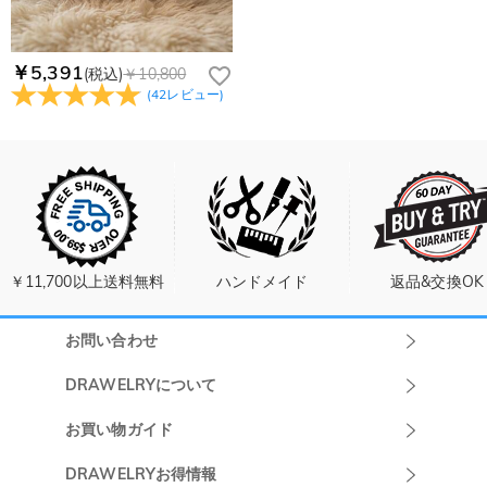
￥5,391
(税込)
￥10,800
(
42
レビュー
)
￥11,700以上送料無料
ハンドメイド
返品&交換OK
お問い合わせ
Drawelryカスタ
DRAWELRYについて
マーサポート
DRAWELRYについて
お買い物ガイド
午前10:00～
お問い合わせ
発送について
DRAWELRYお得情報
13:00