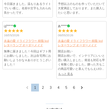
コンビニ前払いのお支払い期限はご注文から 6 日間となりま
れている。解決策：数時間たっても届かない場合は、今後お送
支払い情報は保護されますか？
今日届きました。温もりあるライト
予想以上のものを作っていただいて
す。
りするメールも遅れる可能性がありますので、別のメールアド
でいい感じ。名前や文字も入れられ
大変満足しております。また購入し
お支払い情報は高度なセキュリティで保護されております。お
良かったです。
たいと思います。
レスからお名前とご住所を記載したメールを
個人情報は保護されますか？
客様のお支払い情報は当社のサーバーに一切保存されません。
service@drawelry.jp へ送信してください。原因③メールアド
Paypal又はクレジットカート発行会社によって処理されます。
当社では、個人情報保護を目的としたコンプライアンスに則
レスの入力に誤りがある。解決策：お名前とご住所を記載した
ば*****
あ*****
り、プライバシーポリシーを定めています。お客様に安心かつ
メールを service@drawelry.jp へ送信してください。
安全にご利用いただけるよう最善の注意を払い、個人情報を厳
16/05/2026
06/05/2026
重に取り扱っています。 詳細は
プライバシーポリシー
までご
永遠の愛 ドライフラワー 樹脂 led
永遠の愛 ドライフラワー 樹脂 led
確認ください
レターランプ オーダーメイド
レターランプ オーダーメイド
無事に届きました！今回はギフト用
開店お祝い
にお願いしました。次は自宅用にお
開店お祝いで、インテリアにいいと
願いしようかな☺ありがとうこざい
思い購入しました。発送も対応も早
ました！
く有難く想いました。贈った方もこ
の商品可愛いと喜んでもらえLEDが
ついてるのでかなり癒しの場所がで
もっと見る
きたと喜んでいました。
1
2
3
4
5
6