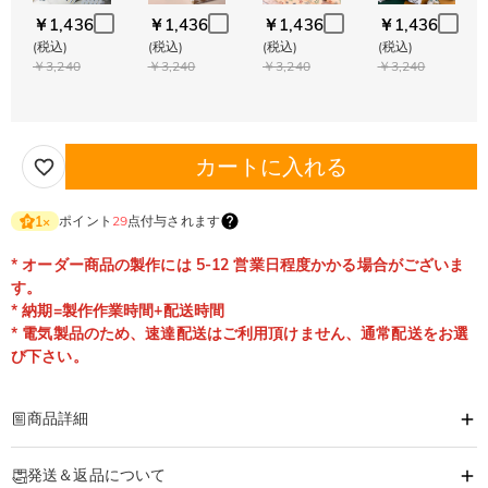
￥1,436
￥1,436
￥1,436
￥1,436
(税込)
(税込)
(税込)
(税込)
￥3,240
￥3,240
￥3,240
￥3,240
カートに入れる
ポイント
29
点付与されます
1
×
* オーダー商品の製作には 5-12 営業日程度かかる場合がございま
す。
* 納期=製作作業時間+配送時間
* 電気製品のため、速達配送はご利用頂けません、通常配送をお選
び下さい。
商品詳細
商品番号
:
DRHL2156
発送＆返品について
可愛い！！！と喜んで頂けるギフトです。