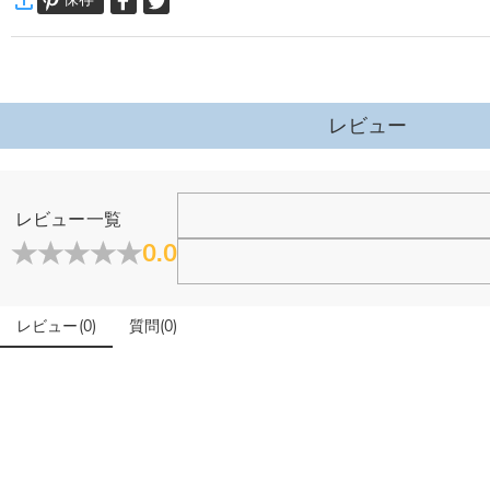
通常配送
:
5-9
営業日
￥1,620 (注文数 < ￥11,700)
無料 (注文数 > ￥11,700)
【こんな方におすすめ】
速達配送
:
3-5
営業日
✓ 大切な人への感謝の贈り物に
￥4,680 (注文数 < ￥25,200)
無料 (注文数 > ￥25,200)
✓ 母の日・父の日・誕生日などの記念品として
詳細はこちら
✓ 卒業祝いなどや大切な思い出づくりに
レビュー
·
60日間返品可能
✓ ご自分への特別なご褒美として
万一、ご注文商品にご満足いただけない場合は、商品が到着後60日
詳細はこちら
レビュー一覧
0.0
レビュー
(
0
)
質問
(
0
)