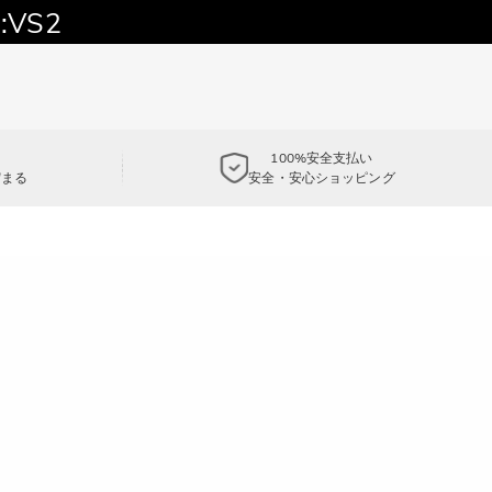
:VS2
100%安全支払い
貯まる
安全・安心ショッピング