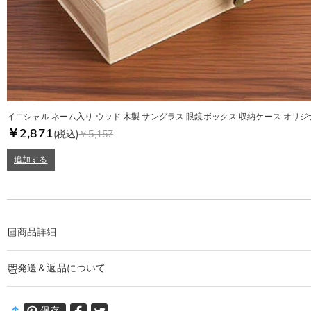
イニシャル ネーム入り ウッド 木製 サングラス 眼鏡ボックス 収納ケース オリジ
￥2,871
(税込)
￥5,157
追加する
商品詳細
商品番号
:
DRAA0071
発送＆返品について
他にはないナチュラル木製テンプルのサングラス
テンプル部分にお名前・記念日・シンボルマークを刻印可能
·
発送について
大切な想いを形に残す、永く愛用できる逸品です
保存