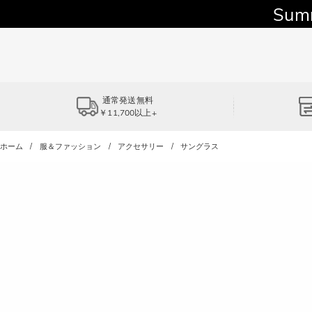
Sum
通常発送無料
￥11,700以上+
ホーム
服＆ファッション
アクセサリー
サングラス