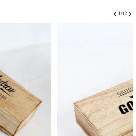
1
/
12