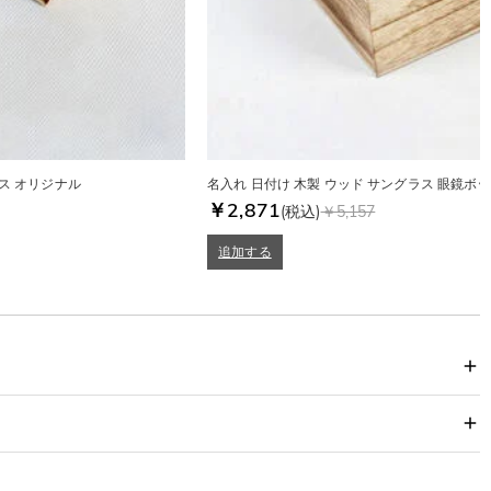
ス オリジナル
名入れ 日付け 木製 ウッド サングラス 眼鏡ボ
￥2,871
(税込)
￥5,157
追加する