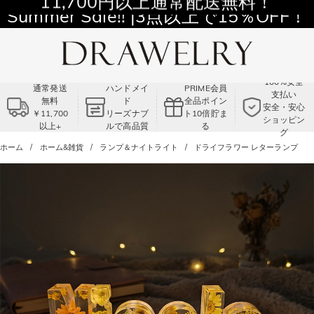
11,700円以上通常配送無料！
Summer Sale!! |3点以上で15％OFF！
コード:VS2
100%安全
通常発送
ハンドメイ
PRIME会員
支払い
無料
ド
全品ポイン
安全・安心
￥11,700
リーズナブ
ト10倍貯ま
ショッピン
以上+
ルで高品質
る
グ
ホーム
ホーム&雑貨
ランプ＆ナイトライト
ドライフラワー レターランプ