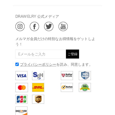
よくあるご質問
キャンセル/返品について
Drawelry Prime
午後15:00～
プライバシーポリシー
決済について
会員・ポイントについて
DRAWELRY 公式メディア
18:00
ご利用規約
ジュエリーお手入れ
ご特定商取引法に基づく表示
(土日・祝日休み)
Drawelry Blog
@
メールアドレス:
service@drawelry.jp
メルマガ会員だけの特別なお得情報をゲットしよ
う！
ご登録
プライバシーポリシー
を読み、同意します。