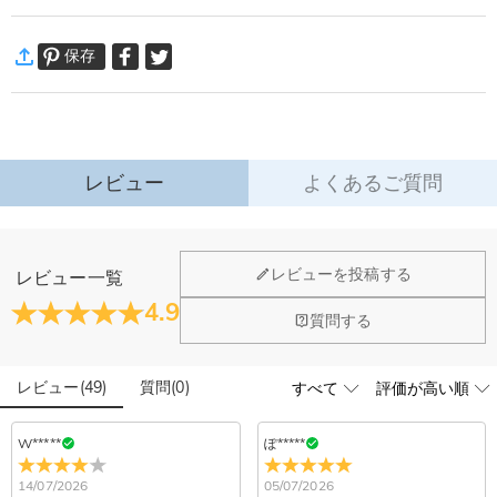
美しいお花と変わらない気持ちを刻印し見るたびに思い出すレターランプ。
·
60日間返品可能
友人、恋人、家族のプレゼントにも適用しています！お好きな文字を入れてオ
保存
万一、ご注文商品にご満足いただけない場合は、商品が到着後60日
リジナルインテリアとしても大人気です！
以内に返品＆交換できます。
スイッチを入れると、とても夢のような柔らかな光を放ちます。
詳細はこちら
暖かい光はテーブル、ベッドサイド、玄関や寝室などに飾っていただくのにぴ
ったり！ライトをつけなくても静かに置いておくだけでも癒されます。
レビュー
よくあるご質問
また全体の長さ（台座も含めて）は下記になります。
①1-4文字
長さ：15cm
ホーム＆雑貨
レビューを投稿する
レビュー一覧
②5文字
大量注文の制作は承っておりますか？
4.9
長さ：18cm
閉じる
質問する
③6文字
はい、対応可能です。ご希望の数量、デザイン、文字内容、ご
写真アップロードする必要のある商品に、アップロ
予算などをご連絡いただけましたら、無料でお見積もりを作成
長さ：20cm
ードする画像に要求や制限等はありますか？
いたします。お気軽にお問い合わせください。
レビュー
(
49
)
質問
(
0
)
④7文字
商品のベスト効果のために、お写真を選ぶ際に可能な限り最高
長さ：24cm
品質（画素数の高画像データ）の画像をご使用ください。
配送＆返品について
⑤8-10文字
W*****
ぽ*****
長さ：30cm
送料はいくらですか？
14/07/2026
05/07/2026