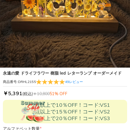
永遠の愛 ドライフラワー 樹脂 led レターランプ オーダーメイド
49
レビュー
商品番号
:
DRHL2155
￥5,391
(税込)
￥10,800
51% OFF
2点以上で10％OFF！コード:VS1
3点以上で15％OFF！コード:VS2
5点以上で20％OFF！コード:VS3
アルファベット数量
*