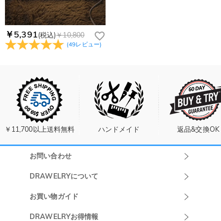
￥5,391
(税込)
￥10,800
(
49
レビュー
)
￥11,700以上送料無料
ハンドメイド
返品&交換OK
お問い合わせ
Drawelryカスタ
DRAWELRYについて
マーサポート
DRAWELRYについて
お買い物ガイド
午前10:00～
お問い合わせ
発送について
DRAWELRYお得情報
13:00