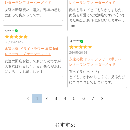
コンビニ前払いのお支払い期限はご注文から 6 日間となりま
レターランプ オーダーメイド
レターランプ オーダーメイド
れている。解決策：数時間たっても届かない場合は、今後お送
支払い情報は保護されますか？
す。
りするメールも遅れる可能性がありますので、別のメールアド
友達の新築祝いに購入。部屋の感じ
配送も早くてとても助かりました。
お支払い情報は高度なセキュリティで保護されております。お
にあって良かったです。
商品も可愛くて大満足です(*^◯^*)
レスからお名前とご住所を記載したメールを
個人情報は保護されますか？
客様のお支払い情報は当社のサーバーに一切保存されません。
また機会があればお願いしますm(_
service@drawelry.jp へ送信してください。原因③メールアド
Paypal又はクレジットカート発行会社によって処理されます。
_)m
当社では、個人情報保護を目的としたコンプライアンスに則
レスの入力に誤りがある。解決策：お名前とご住所を記載した
h*****
り、プライバシーポリシーを定めています。お客様に安心かつ
メールを service@drawelry.jp へ送信してください。
安全にご利用いただけるよう最善の注意を払い、個人情報を厳
り*****
31/05/2026
重に取り扱っています。 詳細は
プライバシーポリシー
までご
永遠の愛 ドライフラワー 樹脂 led
確認ください
26/05/2026
レターランプ オーダーメイド
永遠の愛 ドライフラワー 樹脂 led
友達の開店お祝いであげたのですが
レターランプ オーダーメイド
大変喜ばれました。また機会があれ
ばよろしくお願いします！
買って良かったです
とても、かわいらしくて、見るたび
にニコニコしてしまいます。
1
2
3
4
5
6
7
おすすめ