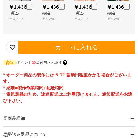
￥1,436
￥1,436
￥1,436
￥1,436
(税込)
(税込)
(税込)
(税込)
￥3,240
￥3,240
￥3,240
￥3,240
カートに入れる
ポイント
29
点付与されます
1
×
* オーダー商品の製作には 5-12 営業日程度かかる場合がございま
す。
* 納期=製作作業時間+配送時間
* 電気製品のため、速達配送はご利用頂けません、通常配送をお選
び下さい。
商品詳細
商品番号
:
DRHL2155
発送＆返品について
可愛い！！！と喜んで頂けるギフトです。