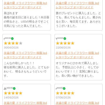
永遠の愛 ドライフラワー 樹脂 led
永遠の愛 ドライフラワー 樹脂 led
送料は配送方法によって異なります。通常配送は送料が1,620
※注意事項：
レターランプ オーダーメイド
注文した商品はいつ届きますか？
レターランプ オーダーメイド
円で、11,700円以上で無料になります。速達配送は送料が
①ーつ一つ手作業で製作している為色や形に違いが生じる場合がございます。
喜ばれます
妻のプレゼントに購入しました。と
4,680円になります。ご注文金額が25,200以上なら速達配送も
納期=製作作業時間+配送時間 受注製作品のため、ご入金を確
ハンドメイドならではの風合いをお楽しみ下さい。
義母の誕生日に送りました！向日葵
ても、喜んでもらえました。癒され
商品に納品書などの明細書は同梱されますか？
無料となります。（一部離島や遠方へご発送の場合、中継料が
認してから制作となります。大量生産品ではなく、一つ一つ手
の明るさと、LEDの明るさですごく
ると言い、毎日見てます。ありがと
②LEDライトは電源コード式で、充電用USBケーブル付属（約1.5m）してお
別途加算されます。）
でお作りしており、予定作業時間は商品ページに記載しており
ご注文の納品書・領収書といった明細書は商品に同梱しており
元気になったと喜んでました。
うございました。
ります。
商品を海外へ直接発送することは可能でしょうか。
ます。そしてご購入の際にお選び頂いた「配送方法」の選択に
ません。領収書発行をご希望の場合は、ご注文明細をメールに
注意事項をよくご理解頂いた上でご購入をお願い致します。
よって、お届け日数が異なります。詳細は
配送について
までご
てご確認ください。
はい、対応可能です。海外配送をご希望の場合は、カスタマー
r*****
Y*****
返品・交換はできますか？
確認ください。.
商品仕様
サポートまで詳しい海外配送先情報をお送りください。配送先
点灯パターン
:
スイッチ
の国・地域によって送料が異なります。また、海外配送の際は
お客様が商品受け取り後、60日以内の未使用品の返品は可能で
30/06/2026
22/06/2026
受取人様に関税が発生する場合がございます。
素材
:
樹脂, ウッド
す。受注生産品のため、返品は50%の返品手数料(材料費)が発
注文＆支払いについて
永遠の愛 ドライフラワー 樹脂 led
永遠の愛 ドライフラワー 樹脂 led
生致します。詳細は
キャンセル/返品について
までご確認くだ
電源
:
USB電源
レターランプ オーダーメイド
レターランプ オーダーメイド
注文後に注文の内容を変更できますか？
さい。.
こんなの欲しかった！！
オリジナルにひかれて購入しまし
寝る前用に購入しました。とてもか
た。 予想以上に小さく、そしてか
もし注文確認メールをご確認後、注文内容に間違いでもありま
Drawelryからのメールが届きません。
わいく、明るさもちょうどいいで
わいいです！！！ 玄関に飾りまし
したら、至急カスタマーサポート【Eメール：
す。
た。良い買い物ができました。
service@drawelry.jp】までご連絡ください。ご連絡頂く時に注
Drawelryからのメールが届いていない場合、次の可能性が考え
支払方法は何がありますか？
文番号もお送りください。
られます。原因①迷惑メールフォルダに移動されている。解決
策：迷惑メールフォルダに届いているDrawelryからのメールを
み*****
r*****
お支払い方法は、クレジットカード、コンビニ前払い、
コンビニ前払いのお支払い期限はいつまででしょう
迷惑メールでないよう操作して、service@drawelry.jp からの
Paypal、ApplePay、GooglePayからお選びいただけます。
14/06/2026
07/06/2026
か
メールが正しく届くように、迷惑メールフィルターの設定を変
永遠の愛 ドライフラワー 樹脂 led
更してください。原因②通信状態などによりメールの到着が遅
永遠の愛 ドライフラワー 樹脂 led