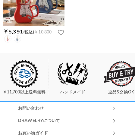
￥5,391
(税込)
￥10,800
￥11,700以上送料無料
ハンドメイド
返品&交換OK
お問い合わせ
Drawelryカスタ
DRAWELRYについて
マーサポート
DRAWELRYについて
お買い物ガイド