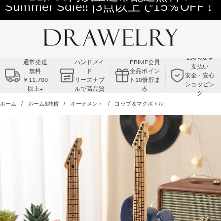
11,700円以上通常配送無料！
Summer Sale!! |3点以上で15％OFF！
コード:VS2
100%安全
通常発送
ハンドメイ
PRIME会員
支払い
無料
ド
全品ポイン
安全・安心
￥11,700
リーズナブ
ト10倍貯ま
ショッピン
以上+
ルで高品質
る
グ
ホーム
ホーム&雑貨
オーナメント
コップ＆マグボトル