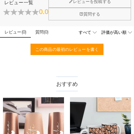
レビューを投稿する
レビュー一覧
大量注文の制作は承っておりますか？
0.0
質問する
はい、対応可能です。ご希望の数量、デザイン、文字内容、ご
写真アップロードする必要のある商品に、アップロ
予算などをご連絡いただけましたら、無料でお見積もりを作成
ードする画像に要求や制限等はありますか？
いたします。お気軽にお問い合わせください。
レビュー
(
0
)
質問
(
0
)
商品のベスト効果のために、お写真を選ぶ際に可能な限り最高
品質（画素数の高画像データ）の画像をご使用ください。
配送＆返品について
この商品の最初のレビューを書く
送料はいくらですか？
送料は配送方法によって異なります。通常配送は送料が1,620
注文した商品はいつ届きますか？
円で、11,700円以上で無料になります。速達配送は送料が
4,680円になります。ご注文金額が25,200以上なら速達配送も
納期=製作作業時間+配送時間 受注製作品のため、ご入金を確
おすすめ
商品に納品書などの明細書は同梱されますか？
無料となります。（一部離島や遠方へご発送の場合、中継料が
認してから制作となります。大量生産品ではなく、一つ一つ手
別途加算されます。）
でお作りしており、予定作業時間は商品ページに記載しており
ご注文の納品書・領収書といった明細書は商品に同梱しており
商品を海外へ直接発送することは可能でしょうか。
ます。そしてご購入の際にお選び頂いた「配送方法」の選択に
ません。領収書発行をご希望の場合は、ご注文明細をメールに
よって、お届け日数が異なります。詳細は
配送について
までご
てご確認ください。
はい、対応可能です。海外配送をご希望の場合は、カスタマー
返品・交換はできますか？
確認ください。.
サポートまで詳しい海外配送先情報をお送りください。配送先
の国・地域によって送料が異なります。また、海外配送の際は
お客様が商品受け取り後、60日以内の未使用品の返品は可能で
受取人様に関税が発生する場合がございます。
す。受注生産品のため、返品は50%の返品手数料(材料費)が発
注文＆支払いについて
生致します。詳細は
キャンセル/返品について
までご確認くだ