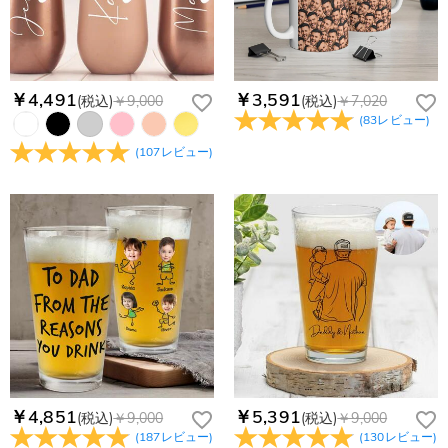
注文後に注文の内容を変更できますか？
さい。.
もし注文確認メールをご確認後、注文内容に間違いでもありま
Drawelryからのメールが届きません。
したら、至急カスタマーサポート【Eメール：
service@drawelry.jp】までご連絡ください。ご連絡頂く時に注
Drawelryからのメールが届いていない場合、次の可能性が考え
￥4,491
￥3,591
(税込)
￥9,000
(税込)
￥7,020
支払方法は何がありますか？
文番号もお送りください。
られます。原因①迷惑メールフォルダに移動されている。解決
(
83
レビュー
)
策：迷惑メールフォルダに届いているDrawelryからのメールを
お支払い方法は、クレジットカード、コンビニ前払い、
コンビニ前払いのお支払い期限はいつまででしょう
(
107
レビュー
)
迷惑メールでないよう操作して、service@drawelry.jp からの
Paypal、ApplePay、GooglePayからお選びいただけます。
か
メールが正しく届くように、迷惑メールフィルターの設定を変
更してください。原因②通信状態などによりメールの到着が遅
コンビニ前払いのお支払い期限はご注文から 6 日間となりま
れている。解決策：数時間たっても届かない場合は、今後お送
支払い情報は保護されますか？
す。
りするメールも遅れる可能性がありますので、別のメールアド
お支払い情報は高度なセキュリティで保護されております。お
レスからお名前とご住所を記載したメールを
個人情報は保護されますか？
客様のお支払い情報は当社のサーバーに一切保存されません。
service@drawelry.jp へ送信してください。原因③メールアド
Paypal又はクレジットカート発行会社によって処理されます。
当社では、個人情報保護を目的としたコンプライアンスに則
レスの入力に誤りがある。解決策：お名前とご住所を記載した
り、プライバシーポリシーを定めています。お客様に安心かつ
メールを service@drawelry.jp へ送信してください。
安全にご利用いただけるよう最善の注意を払い、個人情報を厳
重に取り扱っています。 詳細は
プライバシーポリシー
までご
確認ください
￥4,851
￥5,391
(税込)
￥9,000
(税込)
￥9,000
(
187
レビュー
)
(
130
レビュー
)