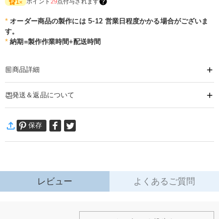
ポイント
29
点付与されます
1
×
*
オーダー商品の製作には 5-12 営業日程度かかる場合がございま
す。
*
納期=製作作業時間+配送時間
商品詳細
商品番号
:
DRHO5804
発送＆返品について
ギターをモチーフにした遊び心溢れるのマグカップ。
飾っても楽しいマグカップ！
·
60日間返品可能
保存
万一、ご注文商品にご満足いただけない場合は、商品が到着後60日
以内に返品＆交換できます。
詳細はこちら
レビュー
よくあるご質問
ホーム＆雑貨