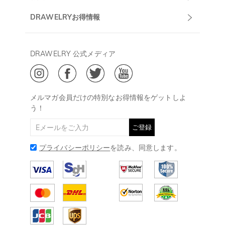
午前10:00～
お問い合わせ
発送について
DRAWELRYお得情報
13:00
よくあるご質問
キャンセル/返品について
Drawelry Prime
午後15:00～
プライバシーポリシー
決済について
会員・ポイントについて
DRAWELRY 公式メディア
18:00
ご利用規約
ジュエリーお手入れ
ご特定商取引法に基づく表示
(土日・祝日休み)
Drawelry Blog
@
メールアドレス:
service@drawelry.jp
メルマガ会員だけの特別なお得情報をゲットしよ
う！
ご登録
プライバシーポリシー
を読み、同意します。