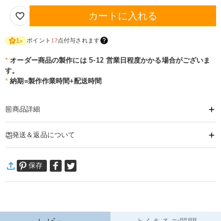
カートに入れる
ポイント
17
点付与されます
1
×
*
オーダー商品の製作には 5-12 営業日程度かかる場合がございま
す。
*
納期=製作作業時間+配送時間
商品詳細
商品番号
:
DRHO5807
発送＆返品について
手榴弾をモチーフにした遊び心溢れるのマグカップ。
飾っても楽しいマグカップ！
·
発送について
保存
通常配送
:
5-9
営業日
￥1,620 (注文数 < ￥11,700)
無料 (注文数 > ￥11,700)
速達配送
:
3-5
営業日
￥4,680 (注文数 < ￥25,200)
無料 (注文数 > ￥25,200)
詳細はこちら