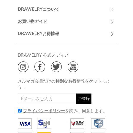
Drawelryカスタ
DRAWELRYについて
マーサポート
DRAWELRYについて
お買い物ガイド
午前10:00～
お問い合わせ
発送について
DRAWELRYお得情報
13:00
よくあるご質問
キャンセル/返品について
Drawelry Prime
午後15:00～
プライバシーポリシー
決済について
会員・ポイントについて
DRAWELRY 公式メディア
18:00
ご利用規約
ジュエリーお手入れ
ご特定商取引法に基づく表示
(土日・祝日休み)
Drawelry Blog
@
メールアドレス:
service@drawelry.jp
メルマガ会員だけの特別なお得情報をゲットしよ
う！
ご登録
プライバシーポリシー
を読み、同意します。