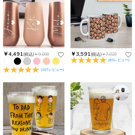
返品・交換はできますか？
確認ください。.
サポートまで詳しい海外配送先情報をお送りください。配送先
の国・地域によって送料が異なります。また、海外配送の際は
お客様が商品受け取り後、60日以内の未使用品の返品は可能で
受取人様に関税が発生する場合がございます。
す。受注生産品のため、返品は50%の返品手数料(材料費)が発
注文＆支払いについて
生致します。詳細は
キャンセル/返品について
までご確認くだ
注文後に注文の内容を変更できますか？
さい。.
もし注文確認メールをご確認後、注文内容に間違いでもありま
Drawelryからのメールが届きません。
したら、至急カスタマーサポート【Eメール：
service@drawelry.jp】までご連絡ください。ご連絡頂く時に注
Drawelryからのメールが届いていない場合、次の可能性が考え
￥4,491
￥3,591
(税込)
￥9,000
(税込)
￥7,020
支払方法は何がありますか？
文番号もお送りください。
られます。原因①迷惑メールフォルダに移動されている。解決
(
83
レビュー
)
策：迷惑メールフォルダに届いているDrawelryからのメールを
お支払い方法は、クレジットカード、コンビニ前払い、
コンビニ前払いのお支払い期限はいつまででしょう
(
107
レビュー
)
迷惑メールでないよう操作して、service@drawelry.jp からの
Paypal、ApplePay、GooglePayからお選びいただけます。
か
メールが正しく届くように、迷惑メールフィルターの設定を変
更してください。原因②通信状態などによりメールの到着が遅
コンビニ前払いのお支払い期限はご注文から 6 日間となりま
れている。解決策：数時間たっても届かない場合は、今後お送
支払い情報は保護されますか？
す。
りするメールも遅れる可能性がありますので、別のメールアド
お支払い情報は高度なセキュリティで保護されております。お
レスからお名前とご住所を記載したメールを
個人情報は保護されますか？
客様のお支払い情報は当社のサーバーに一切保存されません。
service@drawelry.jp へ送信してください。原因③メールアド
Paypal又はクレジットカート発行会社によって処理されます。
当社では、個人情報保護を目的としたコンプライアンスに則
レスの入力に誤りがある。解決策：お名前とご住所を記載した
り、プライバシーポリシーを定めています。お客様に安心かつ
メールを service@drawelry.jp へ送信してください。
安全にご利用いただけるよう最善の注意を払い、個人情報を厳
重に取り扱っています。 詳細は
プライバシーポリシー
までご