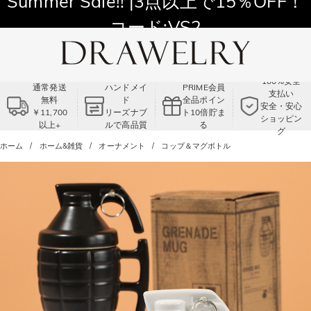
11,700円以上通常配送無料！
Summer Sale!! |3点以上で15％OFF！
コード:VS2
100%安全
通常発送
ハンドメイ
PRIME会員
支払い
無料
ド
全品ポイン
安全・安心
￥11,700
リーズナブ
ト10倍貯ま
ショッピン
以上+
ルで高品質
る
グ
ホーム
ホーム&雑貨
オーナメント
コップ＆マグボトル