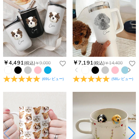
￥4,491
￥7,191
(税込)
￥9,000
(税込)
￥14,400
(
69
レビュー
)
(
58
レビュー
)