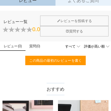
レビュー
よくあるご質問
·
60日間返品可能
万一、ご注文商品にご満足いただけない場合は、商品が到着後60日
以内に返品＆交換できます。
ホーム＆雑貨
レビューを投稿する
レビュー一覧
詳細はこちら
大量注文の制作は承っておりますか？
0.0
質問する
はい、対応可能です。ご希望の数量、デザイン、文字内容、ご
写真アップロードする必要のある商品に、アップロ
予算などをご連絡いただけましたら、無料でお見積もりを作成
ードする画像に要求や制限等はありますか？
いたします。お気軽にお問い合わせください。
レビュー
(
0
)
質問
(
0
)
商品のベスト効果のために、お写真を選ぶ際に可能な限り最高
品質（画素数の高画像データ）の画像をご使用ください。
配送＆返品について
この商品の最初のレビューを書く
送料はいくらですか？
送料は配送方法によって異なります。通常配送は送料が1,620
注文した商品はいつ届きますか？
円で、11,700円以上で無料になります。速達配送は送料が
4,680円になります。ご注文金額が25,200以上なら速達配送も
納期=製作作業時間+配送時間 受注製作品のため、ご入金を確
おすすめ
商品に納品書などの明細書は同梱されますか？
無料となります。（一部離島や遠方へご発送の場合、中継料が
認してから制作となります。大量生産品ではなく、一つ一つ手
別途加算されます。）
でお作りしており、予定作業時間は商品ページに記載しており
ご注文の納品書・領収書といった明細書は商品に同梱しており
商品を海外へ直接発送することは可能でしょうか。
ます。そしてご購入の際にお選び頂いた「配送方法」の選択に
ません。領収書発行をご希望の場合は、ご注文明細をメールに
よって、お届け日数が異なります。詳細は
配送について
までご
てご確認ください。
はい、対応可能です。海外配送をご希望の場合は、カスタマー