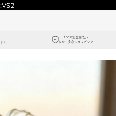
:VS2
100%安全支払い
貯まる
安全・安心ショッピング