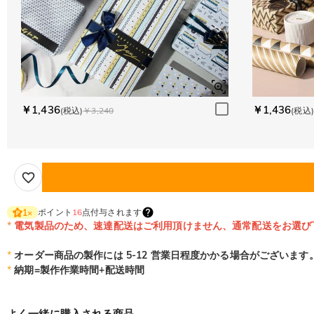
￥1,436
￥1,436
(税込)
￥3,240
(税込)
ポイント
16
点付与されます
1
×
*
電気製品のため、速達配送はご利用頂けません、通常配送をお選び
*
オーダー商品の製作には 5-12 営業日程度かかる場合がございます
*
納期=製作作業時間+配送時間
よく一緒に購入される商品