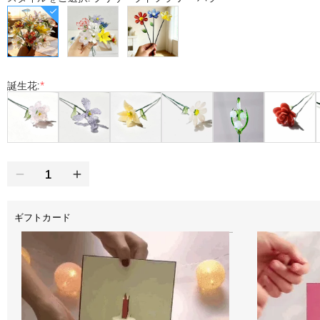
誕生花:
*
ギフトカード