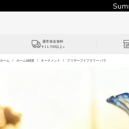
Sum
通常発送無料
￥11,700以上+
ホーム
ホーム&雑貨
オーナメント
プリザーブドフラワー バラ