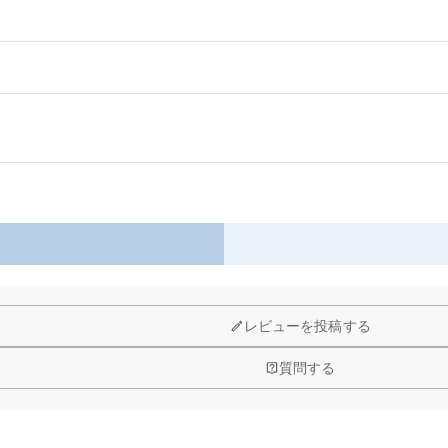
以内に返品＆交換できます。
レビューを投稿する
質問する
予算などをご連絡いただけましたら、無料でお見積もりを作成いたしま
する画像に要求や制限等はありますか？
品質（画素数の高画像データ）の画像をご使用ください。