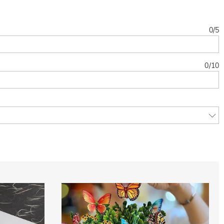
0
/
5
0
/
10