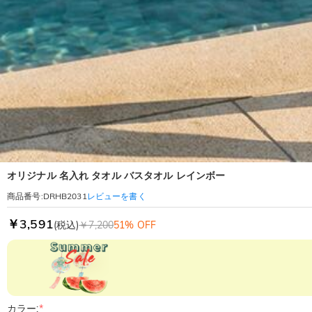
オリジナル 名入れ タオル バスタオル レインボー
レビューを書く
商品番号
:
DRHB2031
￥3,591
(税込)
￥7,200
51% OFF
カラー:
*