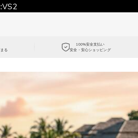
:VS2
100%安全支払い
貯まる
安全・安心ショッピング