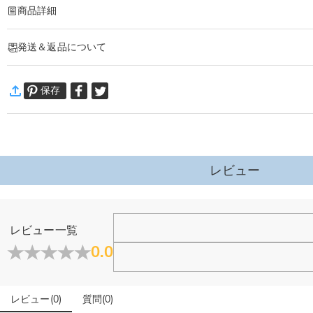
商品詳細
商品番号
:
DRHB2031
発送＆返品について
好きな言葉や名前入りで、「世界で１つだけ」のバスタオルになります。
安心と心地よさ、使いやすさにこだわった商品作りを・・・
·
60日間返品可能
大人からお子様まで用途に合わせて、サイズをお選び頂けます。
保存
万一、ご注文商品にご満足いただけない場合は、商品が到着後60日
プレゼントを贈る際にも個性を出したい方にも完全にオリジナルで作れます。！
詳細はこちら
商品仕様
素材
:
ポリエステル
レビュー
ホーム＆雑貨
レビュー一覧
大量注文の制作は承っておりますか？
0.0
はい、対応可能です。ご希望の数量、デザイン、文字内容、ご
写真アップロードする必要のある商品に、アップロード
レビュー
(
0
)
質問
(
0
)
商品のベスト効果のために、お写真を選ぶ際に可能な限り最高