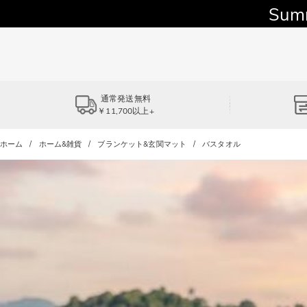
Sum
通常発送無料
￥11,700以上+
ホーム
ホーム&雑貨
ブランケット&玄関マット
バスタオル