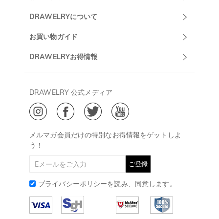
Drawelryカスタ
DRAWELRYについて
マーサポート
DRAWELRYについて
お買い物ガイド
午前10:00～
お問い合わせ
発送について
DRAWELRYお得情報
13:00
よくあるご質問
キャンセル/返品について
Drawelry Prime
午後15:00～
プライバシーポリシー
決済について
会員・ポイントについて
DRAWELRY 公式メディア
18:00
ご利用規約
ジュエリーお手入れ
ご特定商取引法に基づく表示
(土日・祝日休み)
Drawelry Blog
@
メールアドレス:
service@drawelry.jp
メルマガ会員だけの特別なお得情報をゲットしよ
う！
ご登録
プライバシーポリシー
を読み、同意します。