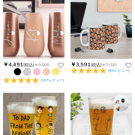
ません。領収書発行をご希望の場合は、ご注文明細をメールに
よって、お届け日数が異なります。詳細は
配送について
までご
てご確認ください。
はい、対応可能です。海外配送をご希望の場合は、カスタマー
返品・交換はできますか？
確認ください。.
サポートまで詳しい海外配送先情報をお送りください。配送先
の国・地域によって送料が異なります。また、海外配送の際は
お客様が商品受け取り後、60日以内の未使用品の返品は可能で
受取人様に関税が発生する場合がございます。
す。受注生産品のため、返品は50%の返品手数料(材料費)が発
注文＆支払いについて
生致します。詳細は
キャンセル/返品について
までご確認くだ
注文後に注文の内容を変更できますか？
さい。.
もし注文確認メールをご確認後、注文内容に間違いでもありま
Drawelryからのメールが届きません。
したら、至急カスタマーサポート【Eメール：
service@drawelry.jp】までご連絡ください。ご連絡頂く時に注
Drawelryからのメールが届いていない場合、次の可能性が考え
￥4,491
￥3,591
(税込)
￥9,000
(税込)
￥7,020
支払方法は何がありますか？
文番号もお送りください。
られます。原因①迷惑メールフォルダに移動されている。解決
(
83
レビュー
)
策：迷惑メールフォルダに届いているDrawelryからのメールを
お支払い方法は、クレジットカード、コンビニ前払い、
コンビニ前払いのお支払い期限はいつまででしょう
(
107
レビュー
)
迷惑メールでないよう操作して、service@drawelry.jp からの
Paypal、ApplePay、GooglePayからお選びいただけます。
か
メールが正しく届くように、迷惑メールフィルターの設定を変
更してください。原因②通信状態などによりメールの到着が遅
コンビニ前払いのお支払い期限はご注文から 6 日間となりま
れている。解決策：数時間たっても届かない場合は、今後お送
支払い情報は保護されますか？
す。
りするメールも遅れる可能性がありますので、別のメールアド
お支払い情報は高度なセキュリティで保護されております。お
レスからお名前とご住所を記載したメールを
個人情報は保護されますか？
客様のお支払い情報は当社のサーバーに一切保存されません。
service@drawelry.jp へ送信してください。原因③メールアド
Paypal又はクレジットカート発行会社によって処理されます。
当社では、個人情報保護を目的としたコンプライアンスに則
レスの入力に誤りがある。解決策：お名前とご住所を記載した
り、プライバシーポリシーを定めています。お客様に安心かつ
メールを service@drawelry.jp へ送信してください。