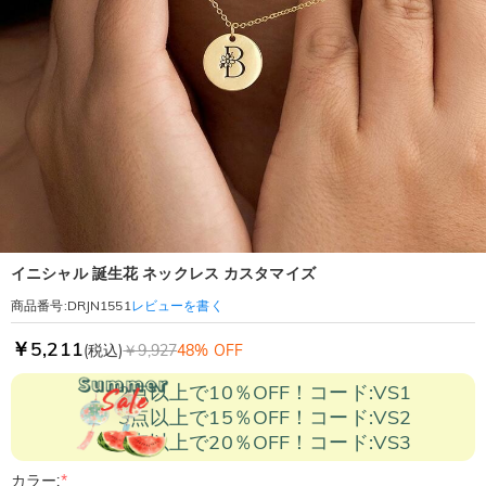
イニシャル 誕生花 ネックレス カスタマイズ
レビューを書く
商品番号
:
DRJN1551
￥5,211
(税込)
￥9,927
48% OFF
2点以上で10％OFF！コード:VS1
3点以上で15％OFF！コード:VS2
5点以上で20％OFF！コード:VS3
カラー:
*