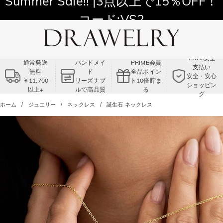
11,700円以上通常配送無料！
Summer Sale!! |3点以上で15％OFF！
コード:VS2
100%安全
通常発送
ハンドメイ
PRIME会員
支払い
無料
ド
全品ポイン
安全・安心
￥11,700
リーズナブ
ト10倍貯ま
ショッピン
以上+
ルで高品質
る
グ
ホーム
ジュエリー
ネックレス
誕生石 ネックレス