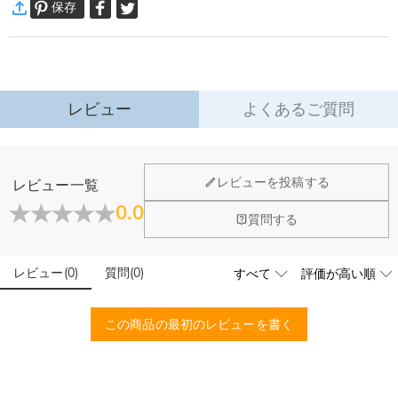
保存
通常配送
:
5-9
営業日
ネックレス詳細
￥1,620 (注文数 < ￥11,700)
無料 (注文数 > ￥11,700)
素材
:
シルバー合金
速達配送
:
3-5
営業日
￥4,680 (注文数 < ￥25,200)
無料 (注文数 > ￥25,200)
詳細はこちら
レビュー
よくあるご質問
·
60日間返品可能
万一、ご注文商品にご満足いただけない場合は、商品が到着後60日
以内に返品＆交換できます。
レビューを投稿する
レビュー一覧
詳細はこちら
0.0
質問する
レビュー
(
0
)
質問
(
0
)
この商品の最初のレビューを書く