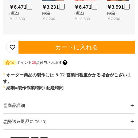
￥6,471
￥3,231
￥6,471
￥3,591
(税込)
(税込)
(税込)
(税込)
￥12,600
￥7,200
￥12,600
￥7,200
カートに入れる
ポイント
28
点付与されます
1
×
*
オーダー商品の製作には 5-12 営業日程度かかる場合がございま
す。
*
納期=製作作業時間+配送時間
商品詳細
商品番号
:
DRJN1551
発送＆返品について
あなたの気持ちを形に出来るオーダーメイドのネックレスです。
大切な人へ、自分へのご褒美に。特別な時に贈るオリジナルネックレス。
·
発送について
あなただけの一品をおつくりします。