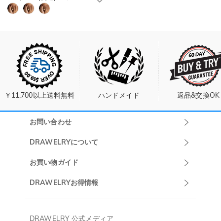
￥11,700以上送料無料
ハンドメイド
返品&交換OK
お問い合わせ
Drawelryカスタ
DRAWELRYについて
マーサポート
DRAWELRYについて
お買い物ガイド
午前10:00～
お問い合わせ
発送について
DRAWELRYお得情報
13:00
よくあるご質問
キャンセル/返品について
Drawelry Prime
午後15:00～
プライバシーポリシー
決済について
会員・ポイントについて
DRAWELRY 公式メディア
18:00
ご利用規約