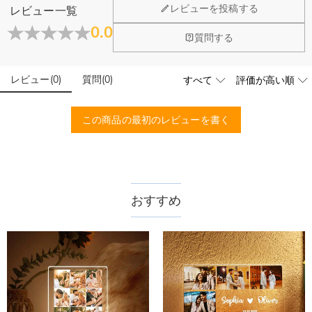
ホーム＆雑貨
レビューを投稿する
レビュー一覧
大量注文の制作は承っておりますか？
0.0
質問する
はい、対応可能です。ご希望の数量、デザイン、文字内容、ご
写真アップロードする必要のある商品に、アップロ
予算などをご連絡いただけましたら、無料でお見積もりを作成
ードする画像に要求や制限等はありますか？
いたします。お気軽にお問い合わせください。
レビュー
(
0
)
質問
(
0
)
商品のベスト効果のために、お写真を選ぶ際に可能な限り最高
品質（画素数の高画像データ）の画像をご使用ください。
配送＆返品について
この商品の最初のレビューを書く
送料はいくらですか？
送料は配送方法によって異なります。通常配送は送料が1,620
注文した商品はいつ届きますか？
円で、11,700円以上で無料になります。速達配送は送料が
4,680円になります。ご注文金額が25,200以上なら速達配送も
納期=製作作業時間+配送時間 受注製作品のため、ご入金を確
おすすめ
商品に納品書などの明細書は同梱されますか？
無料となります。（一部離島や遠方へご発送の場合、中継料が
認してから制作となります。大量生産品ではなく、一つ一つ手
別途加算されます。）
でお作りしており、予定作業時間は商品ページに記載しており
ご注文の納品書・領収書といった明細書は商品に同梱しており
商品を海外へ直接発送することは可能でしょうか。
ます。そしてご購入の際にお選び頂いた「配送方法」の選択に
ません。領収書発行をご希望の場合は、ご注文明細をメールに
よって、お届け日数が異なります。詳細は
配送について
までご
てご確認ください。
はい、対応可能です。海外配送をご希望の場合は、カスタマー
返品・交換はできますか？
確認ください。.
サポートまで詳しい海外配送先情報をお送りください。配送先
の国・地域によって送料が異なります。また、海外配送の際は
お客様が商品受け取り後、60日以内の未使用品の返品は可能で
受取人様に関税が発生する場合がございます。
す。受注生産品のため、返品は50%の返品手数料(材料費)が発
注文＆支払いについて