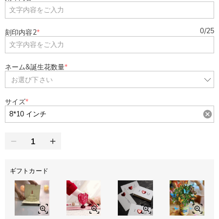
0
/
25
刻印内容2
*
ネーム&誕生花数量
*
お選び下さい
サイズ
*
ギフトカード