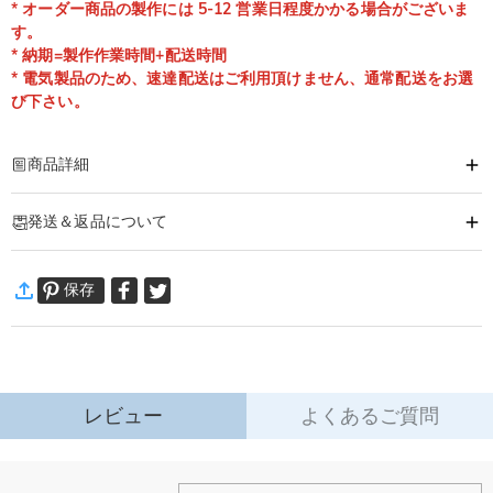
* オーダー商品の製作には 5-12 営業日程度かかる場合がございま
す。
* 納期=製作作業時間+配送時間
* 電気製品のため、速達配送はご利用頂けません、通常配送をお選
び下さい。
商品詳細
商品番号
:
DRHL2080
発送＆返品について
好きなお写真やメッセージ入りで、「世界で１つだけ」のナイトライトになり
ます。
·
60日間返品可能
お部屋を飾るインテリア雑貨にもオーダーメイドでき、あなたが大切に想うお
保存
万一、ご注文商品にご満足いただけない場合は、商品が到着後60日
相手への贈りものにぴったり。
以内に返品＆交換できます。
商品仕様
詳細はこちら
素材
:
アクリル, ウッド
レビュー
よくあるご質問