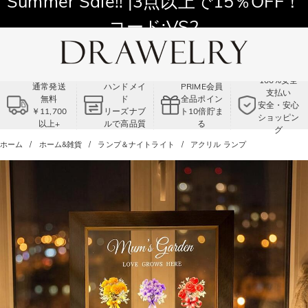
Summer Sale!! |3点以上で15％OFF！
コード:VS2
100%安全
通常発送
ハンドメイ
PRIME会員
支払い
無料
ド
全品ポイン
安全・安心
￥11,700
リーズナブ
ト10倍貯ま
ショッピン
以上+
ルで高品質
る
グ
ホーム
ホーム&雑貨
ランプ＆ナイトライト
アクリル ランプ