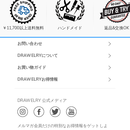
￥11,700以上送料無料
ハンドメイド
返品&交換OK
お問い合わせ
Drawelryカスタ
DRAWELRYについて
マーサポート
DRAWELRYについて
お買い物ガイド
午前10:00～
お問い合わせ
発送について
DRAWELRYお得情報
13:00
よくあるご質問
キャンセル/返品について
Drawelry Prime
午後15:00～
プライバシーポリシー
決済について
会員・ポイントについて
DRAWELRY 公式メディア
18:00
ご利用規約
ジュエリーお手入れ
ご特定商取引法に基づく表示
(土日・祝日休み)
Drawelry Blog
@
メールアドレス:
service@drawelry.jp
メルマガ会員だけの特別なお得情報をゲットしよ