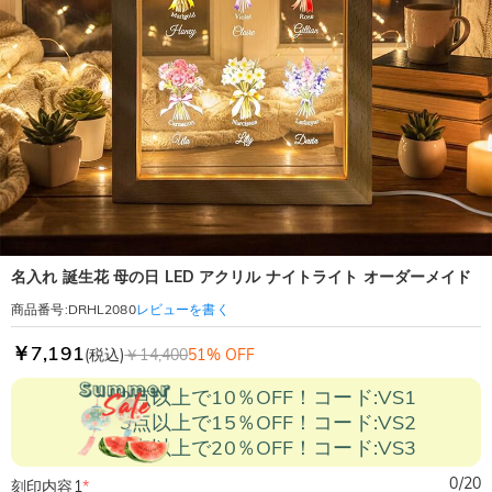
名入れ 誕生花 母の日 LED アクリル ナイトライト オーダーメイド
レビューを書く
商品番号
:
DRHL2080
￥7,191
(税込)
￥14,400
51% OFF
2点以上で10％OFF！コード:VS1
3点以上で15％OFF！コード:VS2
5点以上で20％OFF！コード:VS3
0
/
20
刻印内容1
*