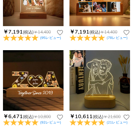
生致します。詳細は
キャンセル/返品について
までご確認くだ
注文後に注文の内容を変更できますか？
さい。.
もし注文確認メールをご確認後、注文内容に間違いでもありま
Drawelryからのメールが届きません。
したら、至急カスタマーサポート【Eメール：
service@drawelry.jp】までご連絡ください。ご連絡頂く時に注
Drawelryからのメールが届いていない場合、次の可能性が考え
￥7,191
￥7,191
(税込)
￥14,400
(税込)
￥14,400
支払方法は何がありますか？
文番号もお送りください。
られます。原因①迷惑メールフォルダに移動されている。解決
(
95
レビュー
)
(
78
レビュー
)
策：迷惑メールフォルダに届いているDrawelryからのメールを
お支払い方法は、クレジットカード、コンビニ前払い、
コンビニ前払いのお支払い期限はいつまででしょう
迷惑メールでないよう操作して、service@drawelry.jp からの
Paypal、ApplePay、GooglePayからお選びいただけます。
か
メールが正しく届くように、迷惑メールフィルターの設定を変
更してください。原因②通信状態などによりメールの到着が遅
コンビニ前払いのお支払い期限はご注文から 6 日間となりま
れている。解決策：数時間たっても届かない場合は、今後お送
支払い情報は保護されますか？
す。
りするメールも遅れる可能性がありますので、別のメールアド
お支払い情報は高度なセキュリティで保護されております。お
レスからお名前とご住所を記載したメールを
個人情報は保護されますか？
客様のお支払い情報は当社のサーバーに一切保存されません。
service@drawelry.jp へ送信してください。原因③メールアド
Paypal又はクレジットカート発行会社によって処理されます。
当社では、個人情報保護を目的としたコンプライアンスに則
レスの入力に誤りがある。解決策：お名前とご住所を記載した
り、プライバシーポリシーを定めています。お客様に安心かつ
メールを service@drawelry.jp へ送信してください。
安全にご利用いただけるよう最善の注意を払い、個人情報を厳
重に取り扱っています。 詳細は
プライバシーポリシー
までご
確認ください
￥6,471
￥10,611
(税込)
￥10,800
(税込)
￥21,600
(
92
レビュー
)
(
21
レビュー
)