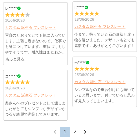
もし注文確認メールをご確認後、注文内容に間違いでもありま
h*****
レ*****
Drawelryからのメールが届きません。
したら、至急カスタマーサポート【Eメール：
service@drawelry.jp】までご連絡ください。ご連絡頂く時に注
Drawelryからのメールが届いていない場合、次の可能性が考え
28/06/2026
30/06/2026
支払方法は何がありますか？
文番号もお送りください。
られます。原因①迷惑メールフォルダに移動されている。解決
カスタム 誕生石 ブレスレット
カスタム 誕生石 ブレスレット
策：迷惑メールフォルダに届いているDrawelryからのメールを
お支払い方法は、クレジットカード、コンビニ前払い、
今まで、持っていた石の形状と違う
写真のとおりでとても気に入ってい
コンビニ前払いのお支払い期限はいつまででしょう
迷惑メールでないよう操作して、service@drawelry.jp からの
Paypal、ApplePay、GooglePayからお選びいただけます。
物を選びました。デザインもとても
ます。主張し過ぎないので、仕事で
か
メールが正しく届くように、迷惑メールフィルターの設定を変
素敵です。ありがとうございます！
も身につけています。重ねづけもし
更してください。原因②通信状態などによりメールの到着が遅
やすそうです。耐久性はまだわかり
コンビニ前払いのお支払い期限はご注文から 6 日間となりま
ませんが…
れている。解決策：数時間たっても届かない場合は、今後お送
もっと見る
支払い情報は保護されますか？
す。
m*****
りするメールも遅れる可能性がありますので、別のメールアド
お支払い情報は高度なセキュリティで保護されております。お
レスからお名前とご住所を記載したメールを
個人情報は保護されますか？
25/06/2026
客様のお支払い情報は当社のサーバーに一切保存されません。
コ*****
service@drawelry.jp へ送信してください。原因③メールアド
Paypal又はクレジットカート発行会社によって処理されます。
カスタム 誕生石 ブレスレット
当社では、個人情報保護を目的としたコンプライアンスに則
レスの入力に誤りがある。解決策：お名前とご住所を記載した
28/06/2026
り、プライバシーポリシーを定めています。お客様に安心かつ
シンプルなので重ね付けにも向いて
メールを service@drawelry.jp へ送信してください。
カスタム 誕生石 ブレスレット
いると思います。付けていると思わ
安全にご利用いただけるよう最善の注意を払い、個人情報を厳
ず見入ってしまいます。
重に取り扱っています。 詳細は
プライバシーポリシー
までご
奥さんへのプレゼントとして渡しま
したがとてもシンプルなデザインか
確認ください
つ石が綺麗で満足しております。
1
2