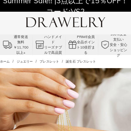
11,700円以上通常配送無料！
Summer Sale!! |3点以上で15％OFF！
コード:VS2
100%安全
通常発送
ハンドメイ
PRIME会員
支払い
無料
ド
全品ポイン
安全・安心
￥11,700
リーズナブ
ト10倍貯ま
ショッピン
以上+
ルで高品質
る
グ
ホーム
ジュエリー
ブレスレット
誕生石 ブレスレット