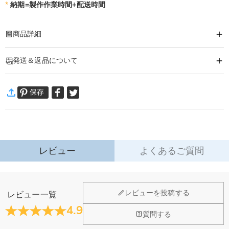
*
納期=製作作業時間+配送時間
商品詳細
商品番号
:
DRJB0812
発送＆返品について
あなたの気持ちを形に出来るオーダーメイドのブレスレットです。
大切な人へ、自分へのご褒美に。特別な時に贈るオリジナルアクセサリー。
·
60日間返品可能
あなただけの一品をおつくりします。
保存
万一、ご注文商品にご満足いただけない場合は、商品が到着後60日
以内に返品＆交換できます。
詳細はこちら
レビュー
よくあるご質問
ジュエリーについて
レビューを投稿する
レビュー一覧
店頭や実店舗とかありますか？
4.9
質問する
店舗に費やす家賃や保険、人的労力等のコストを節約して、商