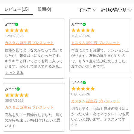
石は本物のダイヤモンドですか？
品自身が値下げできるために、現在はオンラインストアのみ運
営しております。
レビュー
(
15
)
質問
(
0
)
輝きと高い硬度を誇る最高級品質グレード5Aのキューピッド
こちらの商品を身に付けると、肌が緑色に変色しま
ジルコニアを使用しており、その中でも専門の職人によるカッ
すか？
トを施し、最上級位のスーパーキュービックジルコニアとなり
a*****
み*****
ます。
いいえ、肌を緑色に変色させたのは真鍮や銅が含まれた製品で
12/07/2026
10/07/2026
す。Drawelryの製品は18Kゴールドコーティング5回も施し、
配送＆返品について
品質は国際検証機関SGSによって検証されています。
カスタム 誕生石 ブレスレット
カスタム 誕生石 ブレスレット
送料はいくらですか？
価格を見てどうなのかなって思いま
本当にとても綺麗で、テンション上
したが、想像以上に良かったです。
がります。友達の誕生日が近いの
送料は配送方法によって異なります。通常配送は送料が1,620
キラキラと輝いてとても気に入って
で、もう１点を追加注文しました。
注文した商品はいつ届きますか？
円で、11,700円以上で無料になります。速達配送は送料が
います。安心して購入できるお店で
渡すのが楽しみです。
4,680円になります。ご注文金額が25,200以上なら速達配送も
納期=製作作業時間+配送時間 受注製作品のため、ご入金を確
した。
もっと見る
商品に納品書などの明細書は同梱されますか？
無料となります。（一部離島や遠方へご発送の場合、中継料が
認してから制作となります。大量生産品ではなく、一つ一つ手
別途加算されます。）
レ*****
でお作りしており、予定作業時間は商品ページに記載しており
ご注文の納品書・領収書といった明細書は商品に同梱しており
商品を海外へ直接発送することは可能でしょうか。
み*****
ます。そしてご購入の際にお選び頂いた「配送方法」の選択に
ません。領収書発行をご希望の場合は、ご注文明細をメールに
01/07/2026
よって、お届け日数が異なります。詳細は
配送について
までご
てご確認ください。
はい、対応可能です。海外配送をご希望の場合は、カスタマー
05/07/2026
カスタム 誕生石 ブレスレット
返品・交換はできますか？
確認ください。.
サポートまで詳しい海外配送先情報をお送りください。配送先
カスタム 誕生石 ブレスレット
到着も早く、商品も値段の割りによ
の国・地域によって送料が異なります。また、海外配送の際は
お客様が商品受け取り後、60日以内の未使用品の返品は可能で
かったです！次はネックレスでも買
商品を見て一目惚れしました。届く
受取人様に関税が発生する場合がございます。
す。受注生産品のため、返品は50%の返品手数料(材料費)が発
注文＆支払いについて
いたいと思います。オススメです
のが待ち遠しい!毎日付けたいと思
生致します。詳細は
キャンセル/返品について
までご確認くだ
^_^
います!
注文後に注文の内容を変更できますか？
さい。.