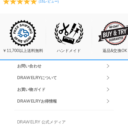
(
15
レビュー
)
￥11,700以上送料無料
ハンドメイド
返品&交換OK
お問い合わせ
Drawelryカスタ
DRAWELRYについて
マーサポート
DRAWELRYについて
お買い物ガイド
午前10:00～
お問い合わせ
発送について
DRAWELRYお得情報
13:00
よくあるご質問
キャンセル/返品について
Drawelry Prime
午後15:00～
プライバシーポリシー
決済について
会員・ポイントについて
DRAWELRY 公式メディア
18:00
ご利用規約
ジュエリーお手入れ