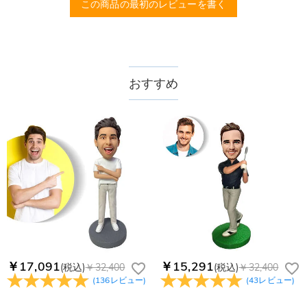
この商品の最初のレビューを書く
なる仕上がりになることをご理解、ご了承ください。
送料はいくらですか？
③写真のみからの製作ですので、職人の感性とお客様の感性が異なる場合がご
送料は配送方法によって異なります。通常配送は送料が1,620
ざいますので、ハンドメイドならではの風合いをお楽しみ下さい。
注文した商品はいつ届きますか？
円で、11,700円以上で無料になります。速達配送は送料が
④ハンドメイド作品のため、製作(焼成)過程によって、軽微な汚れ、細かい傷
4,680円になります。ご注文金額が25,200以上なら速達配送も
納期=製作作業時間+配送時間 受注製作品のため、ご入金を確
おすすめ
や凸凹などはご了承下さい。暖かみのある作品だと思って頂けると幸いです。
商品に納品書などの明細書は同梱されますか？
無料となります。（一部離島や遠方へご発送の場合、中継料が
認してから制作となります。大量生産品ではなく、一つ一つ手
商品仕様
別途加算されます。）
でお作りしており、予定作業時間は商品ページに記載しており
ご注文の納品書・領収書といった明細書は商品に同梱しており
素材
:
樹脂粘土
商品を海外へ直接発送することは可能でしょうか。
ます。そしてご購入の際にお選び頂いた「配送方法」の選択に
ません。領収書発行をご希望の場合は、ご注文明細をメールに
よって、お届け日数が異なります。詳細は
配送について
までご
てご確認ください。
はい、対応可能です。海外配送をご希望の場合は、カスタマー
返品・交換はできますか？
確認ください。.
サポートまで詳しい海外配送先情報をお送りください。配送先
の国・地域によって送料が異なります。また、海外配送の際は
お客様が商品受け取り後、60日以内の未使用品の返品は可能で
受取人様に関税が発生する場合がございます。
す。受注生産品のため、返品は50%の返品手数料(材料費)が発
注文＆支払いについて
生致します。詳細は
キャンセル/返品について
までご確認くだ
注文後に注文の内容を変更できますか？
さい。.
もし注文確認メールをご確認後、注文内容に間違いでもありま
Drawelryからのメールが届きません。
したら、至急カスタマーサポート【Eメール：
service@drawelry.jp】までご連絡ください。ご連絡頂く時に注
Drawelryからのメールが届いていない場合、次の可能性が考え
￥17,091
￥15,291
(税込)
￥32,400
(税込)
￥32,400
支払方法は何がありますか？
文番号もお送りください。
られます。原因①迷惑メールフォルダに移動されている。解決
(
136
レビュー
)
(
43
レビュー
)
策：迷惑メールフォルダに届いているDrawelryからのメールを
お支払い方法は、クレジットカード、コンビニ前払い、
コンビニ前払いのお支払い期限はいつまででしょう
迷惑メールでないよう操作して、service@drawelry.jp からの