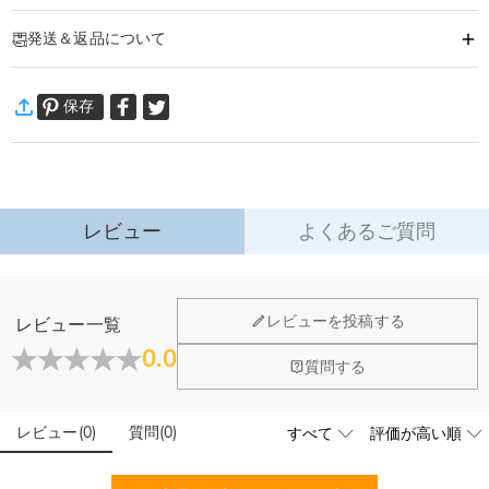
商品番号
:
DRHO5431
発送＆返品について
ボブルヘッドは、あらかじめご準備しているボディーデザインからお好きなボ
ーズを選択いただき、
·
発送について
デジカメなどで撮影したフィギュアにしたい人の顔写（前側写真+側面写真)を
保存
通常配送
:
5-9
営業日
アップロードいただくと「世界にたったひとつ』のオリジナルボブルヘッドを
￥1,620 (注文数 < ￥11,700)
無料 (注文数 > ￥11,700)
作成することができるのです。
速達配送
:
3-5
営業日
お客様からお送りいただく写真からお作りいたしますので、笑顔やキメ顔な
￥4,680 (注文数 < ￥25,200)
無料 (注文数 > ￥25,200)
ど、このボディーデザインに似合う写真をご用意ください♪
詳細はこちら
レビュー
よくあるご質問
·
60日間返品可能
様々な記念日にこだわりのオリジナルボブルヘッドを贈りませんか？
誕生日・恋人へ・結婚記念日・卒業・結婚祝い・還暦祝い・クリスマス・・・
万一、ご注文商品にご満足いただけない場合は、商品が到着後60日
以内に返品＆交換できます。
ホーム＆雑貨
レビューを投稿する
レビュー一覧
詳細はこちら
大量注文の制作は承っておりますか？
0.0
※ご購入の前に必ずこちらをお読みいただき、ご了承の上お買い求めください
閉じる
質問する
ませ：
はい、対応可能です。ご希望の数量、デザイン、文字内容、ご
写真アップロードする必要のある商品に、アップロ
予算などをご連絡いただけましたら、無料でお見積もりを作成
①こちらは全てひとつひとつ職人による手作業で完全オーダーメイドのボブル
ードする画像に要求や制限等はありますか？
いたします。お気軽にお問い合わせください。
レビュー
(
0
)
質問
(
0
)
ヘッドが作られております。ハンドメイド品であることをご理解いただいた上
商品のベスト効果のために、お写真を選ぶ際に可能な限り最高
でご購入くださいませ。
品質（画素数の高画像データ）の画像をご使用ください。
配送＆返品について
②アップロード頂いた写真をもとに制作いたしますが、お写真と商品が若干異