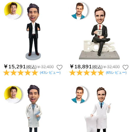
Paypal、ApplePay、GooglePayからお選びいただけます。
か
メールが正しく届くように、迷惑メールフィルターの設定を変
更してください。原因②通信状態などによりメールの到着が遅
コンビニ前払いのお支払い期限はご注文から 6 日間となりま
れている。解決策：数時間たっても届かない場合は、今後お送
支払い情報は保護されますか？
す。
りするメールも遅れる可能性がありますので、別のメールアド
お支払い情報は高度なセキュリティで保護されております。お
レスからお名前とご住所を記載したメールを
個人情報は保護されますか？
客様のお支払い情報は当社のサーバーに一切保存されません。
service@drawelry.jp へ送信してください。原因③メールアド
Paypal又はクレジットカート発行会社によって処理されます。
当社では、個人情報保護を目的としたコンプライアンスに則
レスの入力に誤りがある。解決策：お名前とご住所を記載した
り、プライバシーポリシーを定めています。お客様に安心かつ
メールを service@drawelry.jp へ送信してください。
安全にご利用いただけるよう最善の注意を払い、個人情報を厳
重に取り扱っています。 詳細は
プライバシーポリシー
までご
確認ください
￥15,291
￥18,891
(税込)
￥32,400
(税込)
￥32,400
(
43
レビュー
)
(
65
レビュー
)