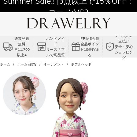
11,700円以上通常配送無料！
Summer Sale!! |3点以上で15％OFF！
コード:VS2
100%安全
通常発送
ハンドメイ
PRIME会員
支払い
無料
ド
全品ポイン
安全・安心
￥11,700
リーズナブ
ト10倍貯ま
ショッピン
以上+
ルで高品質
る
グ
ホーム
ホーム&雑貨
オーナメント
ボブルヘッド