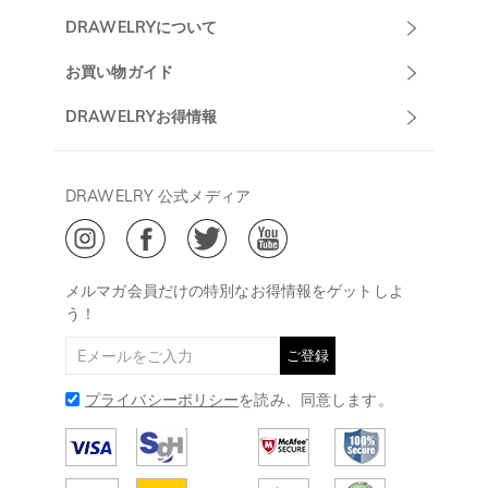
Drawelryカスタ
DRAWELRYについて
マーサポート
DRAWELRYについて
お買い物ガイド
午前10:00～
お問い合わせ
発送について
DRAWELRYお得情報
13:00
よくあるご質問
キャンセル/返品について
Drawelry Prime
午後15:00～
プライバシーポリシー
決済について
会員・ポイントについて
DRAWELRY 公式メディア
18:00
ご利用規約
ジュエリーお手入れ
ご特定商取引法に基づく表示
(土日・祝日休み)
Drawelry Blog
@
メールアドレス:
service@drawelry.jp
メルマガ会員だけの特別なお得情報をゲットしよ
う！
ご登録
プライバシーポリシー
を読み、同意します。