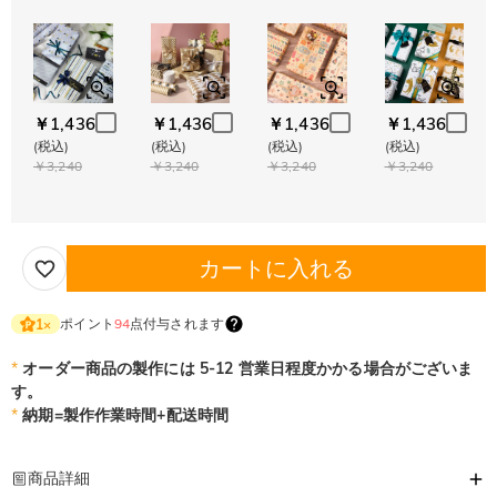
￥1,436
￥1,436
￥1,436
￥1,436
(税込)
(税込)
(税込)
(税込)
￥3,240
￥3,240
￥3,240
￥3,240
カートに入れる
ポイント
94
点付与されます
1
×
*
オーダー商品の製作には 5-12 営業日程度かかる場合がございま
す。
*
納期=製作作業時間+配送時間
商品詳細