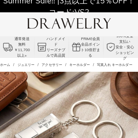
11,700円以上通常配送無料！
Summer Sale!! |3点以上で15％OFF！
コード:VS2
100%安全
通常発送
ハンドメイ
PRIME会員
支払い
無料
ド
全品ポイン
安全・安心
￥11,700
リーズナブ
ト10倍貯ま
ショッピン
以上+
ルで高品質
る
グ
ホーム
ジュエリー
アクセサリー
キーホルダー
写真入れ キーホルダー