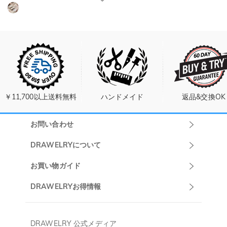
￥11,700以上送料無料
ハンドメイド
返品&交換OK
お問い合わせ
Drawelryカスタ
DRAWELRYについて
マーサポート
DRAWELRYについて
お買い物ガイド
午前10:00～
お問い合わせ
発送について
DRAWELRYお得情報
13:00
よくあるご質問
キャンセル/返品について
Drawelry Prime
午後15:00～
プライバシーポリシー
決済について
会員・ポイントについて
DRAWELRY 公式メディア
18:00
ご利用規約