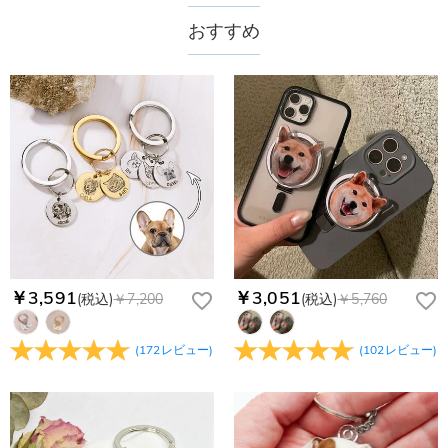
送料は配送方法によって異なります。通常配送は送料が1,620
おすすめ
注文した商品はいつ届きますか？
円で、11,700円以上で無料になります。速達配送は送料が
4,680円になります。ご注文金額が25,200以上なら速達配送も
納期=製作作業時間+配送時間 受注製作品のため、ご入金を確
商品に納品書などの明細書は同梱されますか？
無料となります。（一部離島や遠方へご発送の場合、中継料が
認してから制作となります。大量生産品ではなく、一つ一つ手
別途加算されます。）
でお作りしており、予定作業時間は商品ページに記載しており
ご注文の納品書・領収書といった明細書は商品に同梱しており
商品を海外へ直接発送することは可能でしょうか。
ます。そしてご購入の際にお選び頂いた「配送方法」の選択に
ません。領収書発行をご希望の場合は、ご注文明細をメールに
よって、お届け日数が異なります。詳細は
配送について
までご
てご確認ください。
はい、対応可能です。海外配送をご希望の場合は、カスタマー
返品・交換はできますか？
確認ください。.
サポートまで詳しい海外配送先情報をお送りください。配送先
の国・地域によって送料が異なります。また、海外配送の際は
お客様が商品受け取り後、60日以内の未使用品の返品は可能で
受取人様に関税が発生する場合がございます。
す。受注生産品のため、返品は50%の返品手数料(材料費)が発
注文＆支払いについて
生致します。詳細は
キャンセル/返品について
までご確認くだ
注文後に注文の内容を変更できますか？
さい。.
もし注文確認メールをご確認後、注文内容に間違いでもありま
￥3,591
￥3,051
(税込)
￥7,200
(税込)
￥5,760
Drawelryからのメールが届きません。
したら、至急カスタマーサポート【Eメール：
service@drawelry.jp】までご連絡ください。ご連絡頂く時に注
Drawelryからのメールが届いていない場合、次の可能性が考え
支払方法は何がありますか？
(
172
レビュー
)
(
102
レビュー
)
文番号もお送りください。
られます。原因①迷惑メールフォルダに移動されている。解決
策：迷惑メールフォルダに届いているDrawelryからのメールを
お支払い方法は、クレジットカード、コンビニ前払い、
コンビニ前払いのお支払い期限はいつまででしょう
迷惑メールでないよう操作して、service@drawelry.jp からの
Paypal、ApplePay、GooglePayからお選びいただけます。
か
メールが正しく届くように、迷惑メールフィルターの設定を変
更してください。原因②通信状態などによりメールの到着が遅