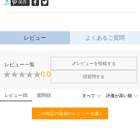
保存
万一、ご注文商品にご満足いただけない場合は、商品が到着後60日
めます。
以内に返品＆交換できます。
父の日や誕生日、車好きな方々へのプレゼントに超おすすめます！
詳細はこちら
レビュー
よくあるご質問
ジュエリーについて
レビューを投稿する
レビュー一覧
店頭や実店舗とかありますか？
0.0
質問する
店舗に費やす家賃や保険、人的労力等のコストを節約して、商
石は本物のダイヤモンドですか？
品自身が値下げできるために、現在はオンラインストアのみ運
営しております。
レビュー
(
0
)
質問
(
0
)
輝きと高い硬度を誇る最高級品質グレード5Aのキューピッド
こちらの商品を身に付けると、肌が緑色に変色しま
ジルコニアを使用しており、その中でも専門の職人によるカッ
すか？
トを施し、最上級位のスーパーキュービックジルコニアとなり
この商品の最初のレビューを書く
ます。
いいえ、肌を緑色に変色させたのは真鍮や銅が含まれた製品で
す。Drawelryの製品は18Kゴールドコーティング5回も施し、
配送＆返品について
品質は国際検証機関SGSによって検証されています。
送料はいくらですか？