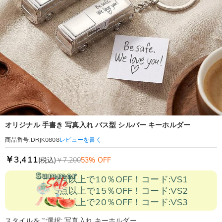
オリジナル 手書き 写真入れ バス型 シルバー キーホルダー
レビューを書く
商品番号
:
DRJK0808
￥3,411
(税込)
￥7,200
53% OFF
2点以上で10％OFF！コード:VS1
3点以上で15％OFF！コード:VS2
5点以上で20％OFF！コード:VS3
スタイルをご選択: 写真入れ キーホルダー