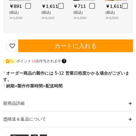
￥891
￥1,611
￥711
￥1,611
(税込)
(税込)
(税込)
(税込)
￥1,800
￥4,320
￥1,800
￥4,500
カートに入れる
ポイント
18
点付与されます
1
×
*
オーダー商品の製作には 5-12 営業日程度かかる場合がございま
す。
*
納期=製作作業時間+配送時間
商品詳細
商品番号
:
DRJK0808
発送＆返品について
お手書きの写真で作ったバス型のキーホルダーです。
特別なデザインで、あなたの気持ちを形にして最適な贈り物です。
·
60日間返品可能
運転の安全を願う優しい言葉や、感謝、口に出さない愛の気持ちなどを刻み込