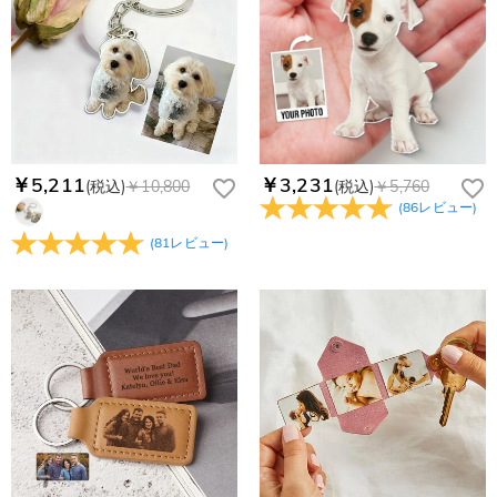
コンビニ前払いのお支払い期限はご注文から 6 日間となりま
れている。解決策：数時間たっても届かない場合は、今後お送
支払い情報は保護されますか？
す。
りするメールも遅れる可能性がありますので、別のメールアド
お支払い情報は高度なセキュリティで保護されております。お
レスからお名前とご住所を記載したメールを
個人情報は保護されますか？
客様のお支払い情報は当社のサーバーに一切保存されません。
service@drawelry.jp へ送信してください。原因③メールアド
Paypal又はクレジットカート発行会社によって処理されます。
当社では、個人情報保護を目的としたコンプライアンスに則
レスの入力に誤りがある。解決策：お名前とご住所を記載した
り、プライバシーポリシーを定めています。お客様に安心かつ
メールを service@drawelry.jp へ送信してください。
安全にご利用いただけるよう最善の注意を払い、個人情報を厳
重に取り扱っています。 詳細は
プライバシーポリシー
までご
￥5,211
￥3,231
(税込)
￥10,800
(税込)
￥5,760
確認ください
(
86
レビュー
)
(
81
レビュー
)