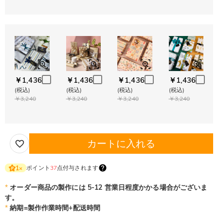
￥1,436
￥1,436
￥1,436
￥1,436
(税込)
(税込)
(税込)
(税込)
￥3,240
￥3,240
￥3,240
￥3,240
カートに入れる
ポイント
37
点付与されます
1
×
*
オーダー商品の製作には 5-12 営業日程度かかる場合がございま
す。
*
納期=製作作業時間+配送時間