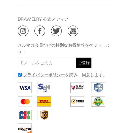
13:00
よくあるご質問
キャンセル/返品について
Drawelry Prime
午後15:00～
プライバシーポリシー
決済について
会員・ポイントについて
DRAWELRY 公式メディア
18:00
ご利用規約
ジュエリーお手入れ
ご特定商取引法に基づく表示
(土日・祝日休み)
Drawelry Blog
@
メールアドレス:
service@drawelry.jp
メルマガ会員だけの特別なお得情報をゲットしよ
う！
ご登録
プライバシーポリシー
を読み、同意します。