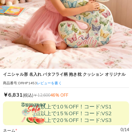
イニシャル形 名入れ バタフライ柄 抱き枕 クッション オリジナル
レビューを書く
商品番号
:
DRHP1453
￥6,831
(税込)
￥12,600
46% OFF
2点以上で10％OFF！コード:VS1
3点以上で15％OFF！コード:VS2
5点以上で20％OFF！コード:VS3
0
/
14
ネーム
*