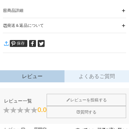
商品詳細
商品番号
:
DRHP1453
発送＆返品について
お好きな柄物やイニシャル、名前などで作った可愛いクッションです。
高品質素材で、柔軟で、刺激のない肌触リ感です。
·
60日間返品可能
長期間使用してもへたらず、形を保ちながら適度な反発力を維持します。 単な
保存
万一、ご注文商品にご満足いただけない場合は、商品が到着後60日
る柔らかく快適なクッションではなく、インテリアの仕上げとなる存在です。
以内に返品＆交換できます。
ソファ、ベッドサイド、テーブル、出窓、その他の装飾要素に添えるだけで、
詳細はこちら
空間のスタイルを瞬時に格上げます。
レビュー
よくあるご質問
レビューを投稿する
レビュー一覧
0.0
質問する