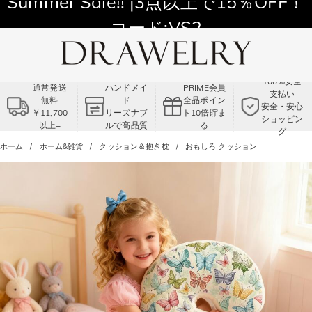
11,700円以上通常配送無料！
Summer Sale!! |3点以上で15％OFF！
コード:VS2
100%安全
通常発送
ハンドメイ
PRIME会員
支払い
無料
ド
全品ポイン
安全・安心
￥11,700
リーズナブ
ト10倍貯ま
ショッピン
以上+
ルで高品質
る
グ
ホーム
ホーム&雑貨
クッション＆抱き枕
おもしろ クッション