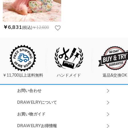
￥6,831
(税込)
￥12,600
￥11,700以上送料無料
ハンドメイド
返品&交換OK
お問い合わせ
Drawelryカスタ
DRAWELRYについて
マーサポート
DRAWELRYについて
お買い物ガイド
午前10:00～
お問い合わせ
発送について
DRAWELRYお得情報