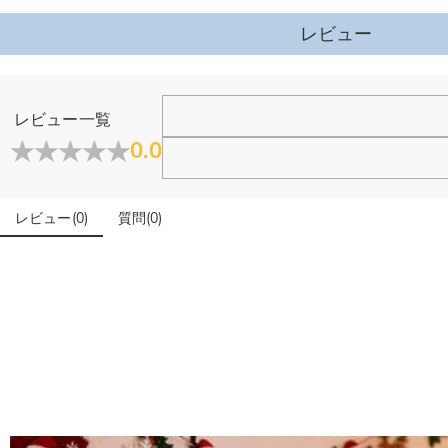
高さ(cm)
:
30 cm
詳細はこちら
幅(cm)
:
30 cm
レビュー
·
60日間返品可能
万一、ご注文商品にご満足いただけない場合は、商品が到着後60日
詳細はこちら
レビュー一覧
0.0
レビュー
(
0
)
質問
(
0
)