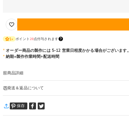
ポイント
28
点付与されます
1
×
*
オーダー商品の製作には 5-12 営業日程度かかる場合がございます
*
納期=製作作業時間+配送時間
商品詳細
商品番号
:
DRHP1778
発送＆返品について
旅行の疲れから解放し、実用とファッションが融合した旅行必需品-マルチファ
画一的な退屈さを拒否！多様な柄を用意するだけでなく、名前カスタマイズサー
·
発送について
独占的なマークで U 字型枕をあなただけのアイデンティティにし、旅行中に他
保存
通常配送
:
5-9
営業日
肌に優しく通気性が良く、雲のように細かく柔らかい触感です。長時間密着して
￥1,620 (注文数 < ￥11,700)
無料 (注文数 > ￥11,700)
速達配送
:
3-5
営業日
商品仕様
￥4,680 (注文数 < ￥25,200)
無料 (注文数 > ￥25,200)