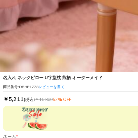
名入れ ネックピロー U字型枕 熊柄 オーダーメイド
レビューを書く
商品番号
:
DRHP1778
￥5,211
(税込)
￥10,800
52% OFF
ネーム
*