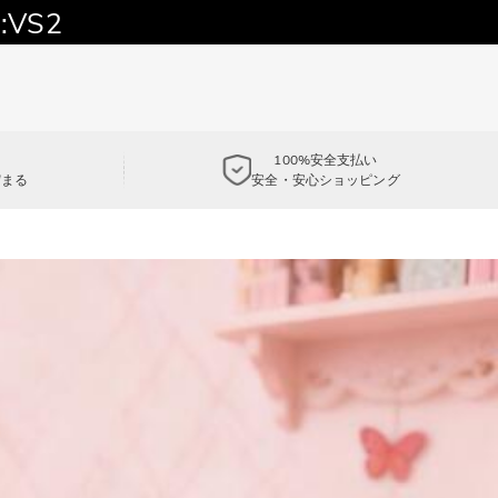
:VS2
100%安全支払い
貯まる
安全・安心ショッピング