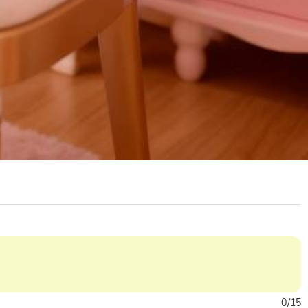
0
/
15