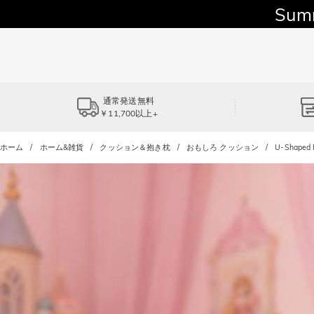
Sum
通常発送無料
￥11,700以上+
ホーム
ホーム&雑貨
クッション＆抱き枕
おもしろ クッション
U-Shaped 