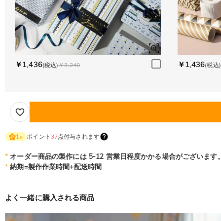
￥1,436
￥1,436
(税込)
￥3,240
(税込)
ポイント
37
点付与されます
1
×
*
オーダー商品の製作には 5-12 営業日程度かかる場合がございます
*
納期=製作作業時間+配送時間
よく一緒に購入される商品