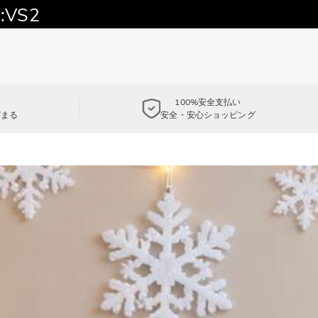
:VS2
100%安全支払い
貯まる
安全・安心ショッピング