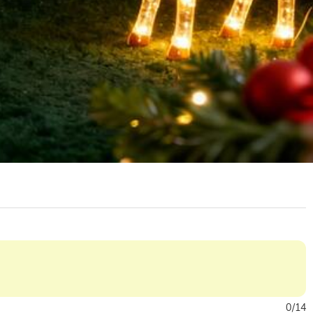
0
/
14