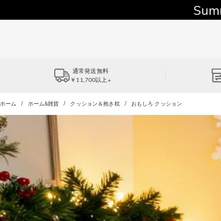
Sum
通常発送無料
￥11,700以上+
ホーム
ホーム&雑貨
クッション＆抱き枕
おもしろ クッション