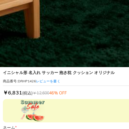
イニシャル形 名入れ サッカー 抱き枕 クッション オリジナル
レビューを書く
商品番号
:
DRHP1426
￥6,831
(税込)
￥12,600
46% OFF
ネーム
*