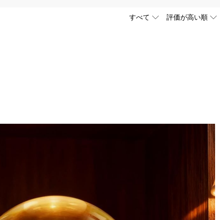
ります。ご注文金額が25,200以上なら速達配送も無料となります。（一
しており、予定作業時間は商品ページに記載しております。そしてご購
ください。
域によって送料が異なります。また、海外配送の際は受取人様に関税
す。詳細は
キャンセル/返品について
までご確認ください。.
p】までご連絡ください。ご連絡頂く時に注文番号もお送りください。
ールフォルダに届いているDrawelryからのメールを迷惑メールでな