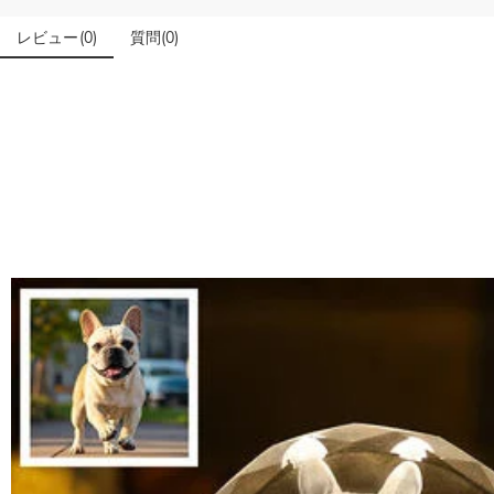
写真アップロードする必要のある商品に、アップロード
レビュー
(
0
)
質問
(
0
)
商品のベスト効果のために、お写真を選ぶ際に可能な限り最高
配送＆返品について
送料はいくらですか？
送料は配送方法によって異なります。通常配送は送料が1,620円で
注文した商品はいつ届きますか？
部離島や遠方へご発送の場合、中継料が別途加算されます。）
納期=製作作業時間+配送時間 受注製作品のため、ご入金を確
商品に納品書などの明細書は同梱されますか？
入の際にお選び頂いた「配送方法」の選択によって、お届け日
ご注文の納品書・領収書といった明細書は商品に同梱しており
商品を海外へ直接発送することは可能でしょうか。
はい、対応可能です。海外配送をご希望の場合は、カスタマー
返品・交換はできますか？
が発生する場合がございます。
お客様が商品受け取り後、60日以内の未使用品の返品は可能です
注文＆支払いについて
注文後に注文の内容を変更できますか？
もし注文確認メールをご確認後、注文内容に間違いでもありましたら、
Drawelryからのメールが届きません。
Drawelryからのメールが届いていない場合、次の可能性が考