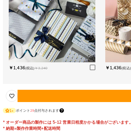
￥1,436
￥1,436
(税込)
￥3,240
(税込)
ポイント
29
点付与されます
1
×
* オーダー商品の製作には 5-12 営業日程度かかる場合がございます
* 納期=製作作業時間+配送時間