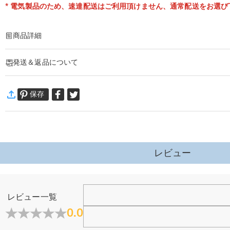
* 電気製品のため、速達配送はご利用頂けません、通常配送をお選び
商品詳細
商品番号
:
DRHL2216
発送＆返品について
お名前や好きな言葉を素敵なクリスタルボールに入れて飾りましょう。
職人が一つ一つ丁寧に心を込めて作られる最高のオリジナルギフト！
·
60日間返品可能
商品仕様
保存
万一、ご注文商品にご満足いただけない場合は、商品が到着後60日
電源
:
USB電源
詳細はこちら
レビュー
ホーム＆雑貨
レビュー一覧
大量注文の制作は承っておりますか？
0.0
はい、対応可能です。ご希望の数量、デザイン、文字内容、ご