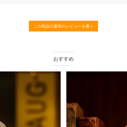
する画像に要求や制限等はありますか？
品質（画素数の高画像データ）の画像をご使用ください。
この商品の最初のレビューを書く
、11,700円以上で無料になります。速達配送は送料が4,680円にな
認してから制作となります。大量生産品ではなく、一つ一つ手でお作り
数が異なります。詳細は
配送について
までご確認ください。.
おすすめ
ません。領収書発行をご希望の場合は、ご注文明細をメールにてご確認
サポートまで詳しい海外配送先情報をお送りください。配送先の国・地
。受注生産品のため、返品は50%の返品手数料(材料費)が発生致しま
至急カスタマーサポート【Eメール：service@drawelry.j
えられます。原因①迷惑メールフォルダに移動されている。解決策：迷惑メ