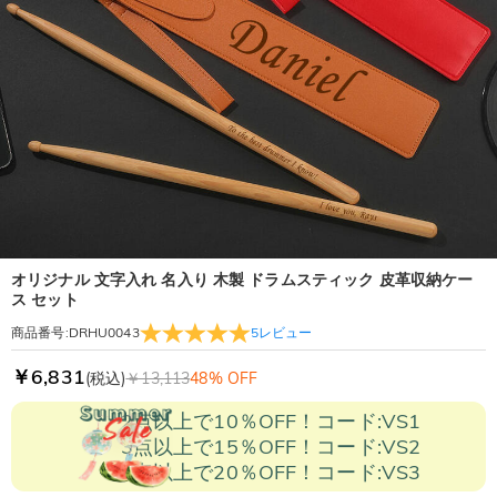
オリジナル 文字入れ 名入り 木製 ドラムスティック 皮革収納ケー
ス セット
5
レビュー
商品番号
:
DRHU0043
￥6,831
(税込)
￥13,113
48% OFF
2点以上で10％OFF！コード:VS1
3点以上で15％OFF！コード:VS2
5点以上で20％OFF！コード:VS3