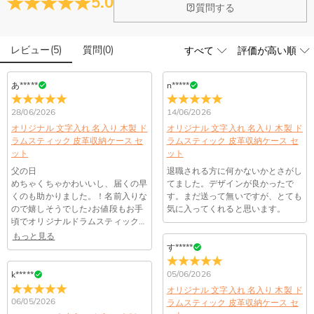
5.0
5.多機能クリップ ：ドラムキット、バッグ、ベルトに簡単にクリップでき、素
閉じる
質問する
早いアクセスが可能です。
レビュー
(
5
)
質問
(
0
)
あ*****
n*****
28/06/2026
14/06/2026
オリジナル 文字入れ 名入り 木製 ド
オリジナル 文字入れ 名入り 木製 ド
ラムスティック 皮革収納ケース セ
ラムスティック 皮革収納ケース セ
ット
ット
父の日
退職される方に何かないかとさがし
めちゃくちゃかわいいし、届くの早
てました。デザインが良かったで
くのも助かりました。！名前入りな
す。まだ送って無いですが、とても
ので嬉しそうでした♪お値段もお手
気に入ってくれると思います。
頃でオリジナルドラムスティックが
出来るので良いと思います。
もっと見る
す*****
05/06/2026
k*****
オリジナル 文字入れ 名入り 木製 ド
06/05/2026
ラムスティック 皮革収納ケース セ