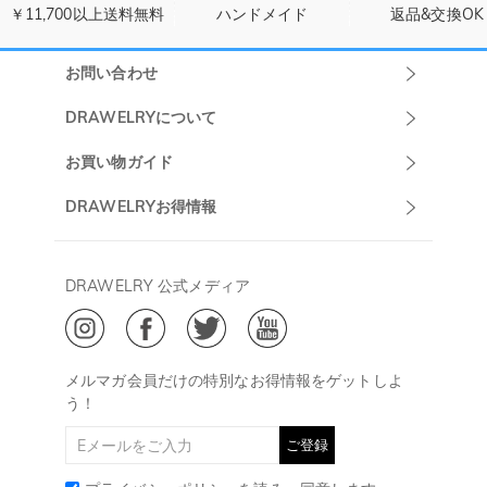
￥11,700以上送料無料
ハンドメイド
返品&交換OK
お問い合わせ
Drawelryカスタ
DRAWELRYについて
マーサポート
DRAWELRYについて
お買い物ガイド
午前10:00～
お問い合わせ
発送について
DRAWELRYお得情報
13:00
よくあるご質問
キャンセル/返品について
Drawelry Prime
午後15:00～
プライバシーポリシー
決済について
会員・ポイントについて
DRAWELRY 公式メディア
18:00
ご利用規約
ジュエリーお手入れ
ご特定商取引法に基づく表示
(土日・祝日休み)
Drawelry Blog
@
メールアドレス:
service@drawelry.jp
メルマガ会員だけの特別なお得情報をゲットしよ
う！
ご登録