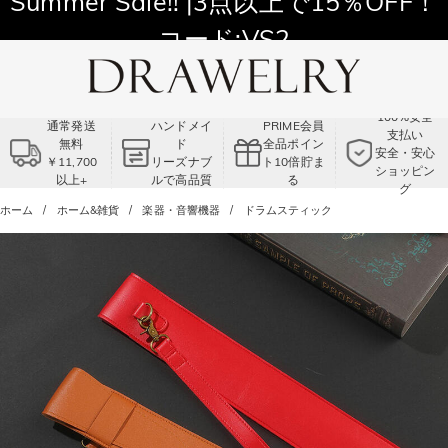
Summer Sale!! |3点以上で15％OFF！
コード:VS2
100%安全
通常発送
ハンドメイ
PRIME会員
支払い
無料
ド
全品ポイン
安全・安心
￥11,700
リーズナブ
ト10倍貯ま
ショッピン
以上+
ルで高品質
る
グ
ホーム
ホーム&雑貨
楽器・音響機器
ドラムスティック