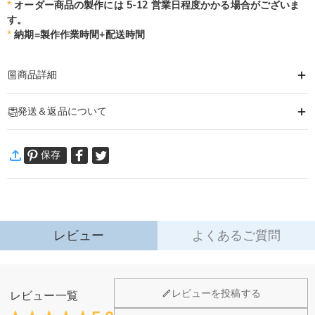
*
オーダー商品の製作には 5-12 営業日程度かかる場合がございま
す。
*
納期=製作作業時間+配送時間
商品詳細
商品番号
:
DRHU0043
発送＆返品について
オリジナル木製彫刻ドラムスティック&高品質皮革収納ケースセットです！
品質、耐久性、ファッションスタイルを追求するドラマーのために設計されま
·
60日間返品可能
した。音楽好きな方、学生、友人などへのプレゼントにお勧めます。
保存
万一、ご注文商品にご満足いただけない場合は、商品が到着後60日
特徴：
以内に返品＆交換できます。
1.優れたハードウッドドラムスティック：滑らかで光沢があり、電子ドラムと
詳細はこちら
アコースティックキットの両方に適用します！
2.カスタマイズレーザー彫刻：お名前、バンドロゴ、好きな言葉などが彫刻さ
れます。
レビュー
よくあるご質問
3.プログレードの耐久性 – 強化された先端と頑丈なシャフトで、長寿命のパフ
ォーマンスを実現します。
4.高品質レザー収納ケース付き：ドラムスティックの整理、品質保護、持ち運
レビューを投稿する
レビュー一覧
びに役たちます。