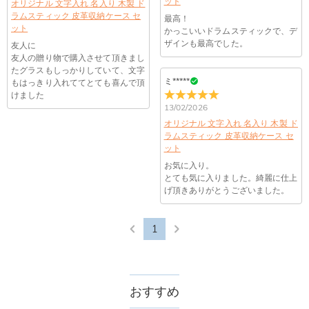
ット
オリジナル 文字入れ 名入り 木製 ド
ラムスティック 皮革収納ケース セ
最高！
ット
かっこいいドラムスティックで、デ
ザインも最高でした。
友人に
友人の贈り物で購入させて頂きまし
たグラスもしっかりしていて、文字
ミ*****
もはっきり入れててとても喜んで頂
けました
13/02/2026
オリジナル 文字入れ 名入り 木製 ド
ラムスティック 皮革収納ケース セ
ット
お気に入り。
とても気に入りました。綺麗に仕上
げ頂きありがとうございました。
1
おすすめ