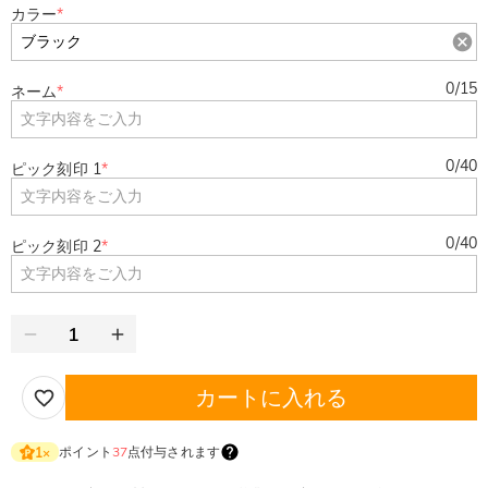
カラー
*
0
/
15
ネーム
*
0
/
40
ピック刻印 1
*
0
/
40
ピック刻印 2
*
カートに入れる
ポイント
37
点付与されます
1
×