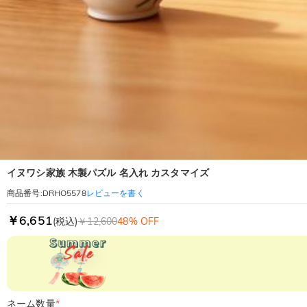
イヌワシ家族 木製パズル 名入れ カスタマイズ
レビューを書く
商品番号
:
DRHO5578
￥6,651
(税込)
￥12,600
48% OFF
ネーム数量
*