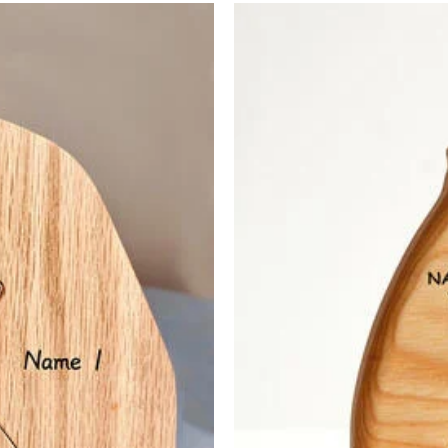
サポートまで詳しい海外配送先情報をお送りください。配送先の国・地
。受注生産品のため、返品は50%の返品手数料(材料費)が発生致しま
至急カスタマーサポート【Eメール：service@drawelry.j
えられます。原因①迷惑メールフォルダに移動されている。解決策：迷惑メ
ールが正しく届くように、迷惑メールフィルターの設定を変更してください。
で、別のメールアドレスからお名前とご住所を記載したメールを servic
plePay、GooglePayからお選びいただけます。
ice@drawelry.jp へ送信してください。
。
様のお支払い情報は当社のサーバーに一切保存されません。Paypal
、プライバシーポリシーを定めています。お客様に安心かつ安全にご利