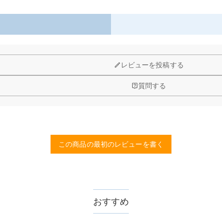
たギフト
価値が増す宝物
して最適
レビューを投稿する
質問する
予算などをご連絡いただけましたら、無料でお見積もりを作成いたしま
する画像に要求や制限等はありますか？
品質（画素数の高画像データ）の画像をご使用ください。
この商品の最初のレビューを書く
、11,700円以上で無料になります。速達配送は送料が4,680円にな
認してから制作となります。大量生産品ではなく、一つ一つ手でお作り
数が異なります。詳細は
配送について
までご確認ください。.
おすすめ
ません。領収書発行をご希望の場合は、ご注文明細をメールにてご確認