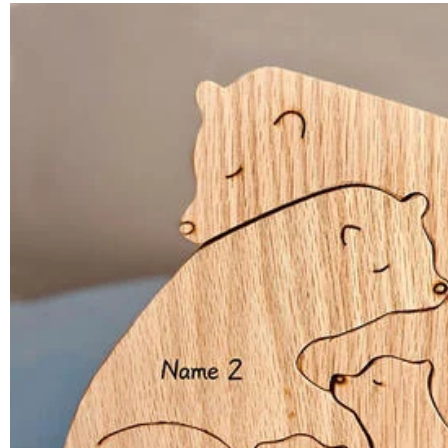
はい、対応可能です。海外配送をご希望の場合は、カスタマー
返品・交換はできますか？
が発生する場合がございます。
お客様が商品受け取り後、60日以内の未使用品の返品は可能です
注文＆支払いについて
注文後に注文の内容を変更できますか？
もし注文確認メールをご確認後、注文内容に間違いでもありましたら、
Drawelryからのメールが届きません。
Drawelryからのメールが届いていない場合、次の可能性が考
支払方法は何がありますか？
いよう操作して、service@drawelry.jp からのメ
も届かない場合は、今後お送りするメールも遅れる可能性がありますの
お支払い方法は、クレジットカード、コンビニ前払い、Paypal、Ap
コンビニ前払いのお支払い期限はいつまででしょうか
の入力に誤りがある。解決策：お名前とご住所を記載したメールを serv
コンビニ前払いのお支払い期限はご注文から 6 日間となります
支払い情報は保護されますか？
お支払い情報は高度なセキュリティで保護されております。お客
個人情報は保護されますか？
当社では、個人情報保護を目的としたコンプライアンスに則り
ます。 詳細は
プライバシーポリシー
までご確認ください