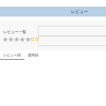
贈るシーン
・新米パパママへ：家族誕生の喜びを記念する、心のこもっ
レビュー
・記念日に：結婚記念日・家族の節目を残す、年月とともに
・思い出を大切にする方へ：ストーリーを持つインテリアと
ただの置物ではなく、木でできた優しい抱擁。
ホーム＆雑貨
レビュー一覧
目に見える家族の物語として、毎日大切に残せます。
大量注文の制作は承っておりますか？
0.0
閉じる
はい、対応可能です。ご希望の数量、デザイン、文字内容、ご
写真アップロードする必要のある商品に、アップロード
レビュー
(
0
)
質問
(
0
)
商品のベスト効果のために、お写真を選ぶ際に可能な限り最高
配送＆返品について
送料はいくらですか？
送料は配送方法によって異なります。通常配送は送料が1,620円で
注文した商品はいつ届きますか？
部離島や遠方へご発送の場合、中継料が別途加算されます。）
納期=製作作業時間+配送時間 受注製作品のため、ご入金を確
商品に納品書などの明細書は同梱されますか？
入の際にお選び頂いた「配送方法」の選択によって、お届け日
ご注文の納品書・領収書といった明細書は商品に同梱しており
商品を海外へ直接発送することは可能でしょうか。