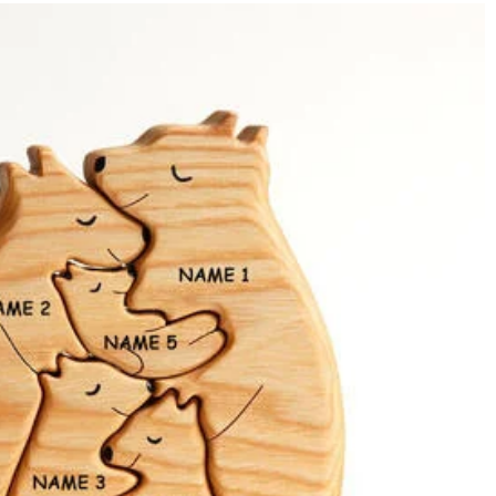
域によって送料が異なります。また、海外配送の際は受取人様に関税
す。詳細は
キャンセル/返品について
までご確認ください。.
p】までご連絡ください。ご連絡頂く時に注文番号もお送りください。
ールフォルダに届いているDrawelryからのメールを迷惑メールでな
原因②通信状態などによりメールの到着が遅れている。解決策：数時間たって
e@drawelry.jp へ送信してください。原因③メールアドレス
又はクレジットカート発行会社によって処理されます。
用いただけるよう最善の注意を払い、個人情報を厳重に取り扱ってい