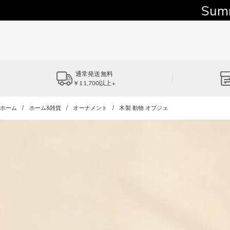
Sum
通常発送無料
￥11,700以上+
ホーム
ホーム&雑貨
オーナメント
木製 動物 オブジェ