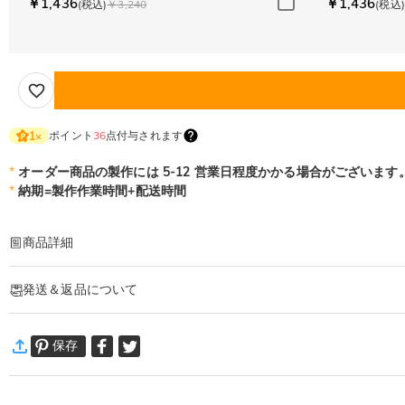
￥1,436
￥1,436
(税込)
￥3,240
(税込)
ポイント
36
点付与されます
1
×
*
オーダー商品の製作には 5-12 営業日程度かかる場合がございます
*
納期=製作作業時間+配送時間
商品詳細
商品番号
:
DRHO5578
発送＆返品について
家族の穏やかで温かい絆に勝るものはありません。
こちらの動物デザイン木製パズルは、その愛のつながりをそ
·
60日間返品可能
優しい曲線のデザインに、家族一人ひとりの名前を刻印可能
保存
万一、ご注文商品にご満足いただけない場合は、商品が到着後60日
インテリアとして飾るだけでなく、愛や笑い、団らんの思い
詳細はこちら