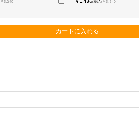
￥1,436
￥3,240
(税込)
￥3,240
カートに入れる
。
のまま形にしました。
。
以内に返品＆交換できます。
出を込めた「家そのもの」を象徴する特別なアイテムです。