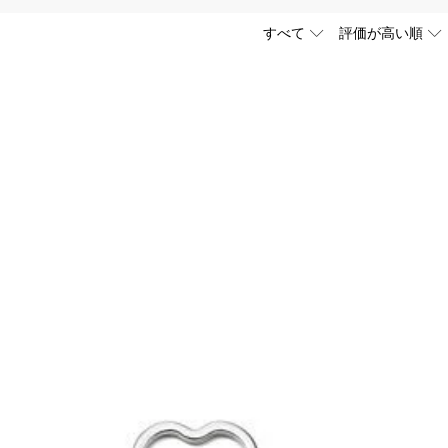
最上級位のスーパーキュービックジルコニアとなります。
際検証機関SGSによって検証されています。
ります。ご注文金額が25,200以上なら速達配送も無料となります。（一
しており、予定作業時間は商品ページに記載しております。そしてご購
ください。
域によって送料が異なります。また、海外配送の際は受取人様に関税
す。詳細は
キャンセル/返品について
までご確認ください。.
p】までご連絡ください。ご連絡頂く時に注文番号もお送りください。