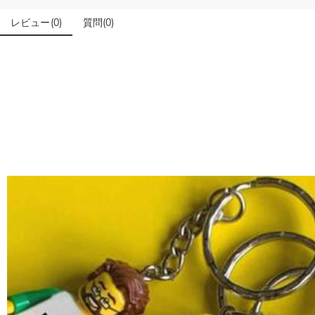
石は本物のダイヤモンドですか？
レビュー
(
0
)
質問
(
0
)
輝きと高い硬度を誇る最高級品質グレード5Aのキューピッドジ
こちらの商品を身に付けると、肌が緑色に変色しますか
いいえ、肌を緑色に変色させたのは真鍮や銅が含まれた製品です。D
配送＆返品について
送料はいくらですか？
送料は配送方法によって異なります。通常配送は送料が1,620円で
注文した商品はいつ届きますか？
部離島や遠方へご発送の場合、中継料が別途加算されます。）
納期=製作作業時間+配送時間 受注製作品のため、ご入金を確
商品に納品書などの明細書は同梱されますか？
入の際にお選び頂いた「配送方法」の選択によって、お届け日
ご注文の納品書・領収書といった明細書は商品に同梱しており
商品を海外へ直接発送することは可能でしょうか。
はい、対応可能です。海外配送をご希望の場合は、カスタマー
返品・交換はできますか？
が発生する場合がございます。
お客様が商品受け取り後、60日以内の未使用品の返品は可能です
注文＆支払いについて
注文後に注文の内容を変更できますか？
もし注文確認メールをご確認後、注文内容に間違いでもありましたら、