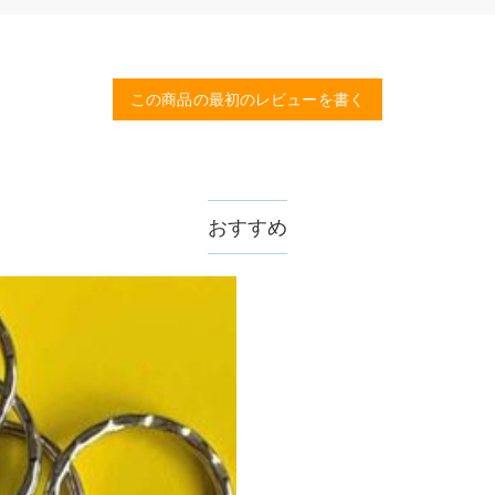
ルコニアを使用しており、その中でも専門の職人によるカットを施し、
？
rawelryの製品は18Kゴールドコーティング5回も施し、品質は国
この商品の最初のレビューを書く
、11,700円以上で無料になります。速達配送は送料が4,680円にな
おすすめ
認してから制作となります。大量生産品ではなく、一つ一つ手でお作り
数が異なります。詳細は
配送について
までご確認ください。.
ません。領収書発行をご希望の場合は、ご注文明細をメールにてご確認
サポートまで詳しい海外配送先情報をお送りください。配送先の国・地
。受注生産品のため、返品は50%の返品手数料(材料費)が発生致しま
至急カスタマーサポート【Eメール：service@drawelry.j