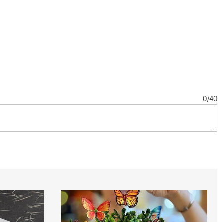
0
/
40