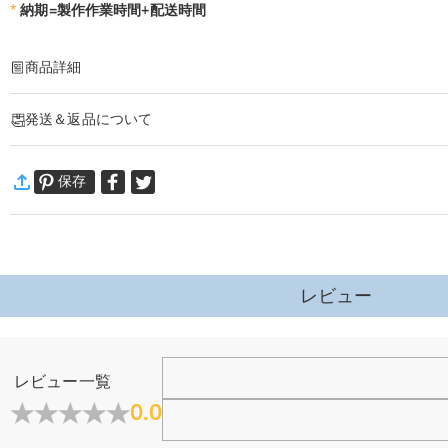
*
納期=製作作業時間+配送時間
商品詳細
商品番号
:
DRJK0802
発送＆返品について
あなたの気持ちを形に出来るオーダーメイドのキーホルダーです。
バイカーなら一目で心惹かれるクールなデザインが魅力です。
·
60日間返品可能
普段なかなか口にできない「無事でいてほしい」「ずっと一緒にいたい」という
保存
万一、ご注文商品にご満足いただけない場合は、商品が到着後60日
車のキーやバイクのキーに付ければ、乗るたびに贈った人の温もりを感じられる
詳細はこちら
父の日や誕生日、結婚記念日などのシーンに最適です！
レビュー
ジュエリーについて
レビュー一覧
店頭や実店舗とかありますか？
0.0
店舗に費やす家賃や保険、人的労力等のコストを節約して、商