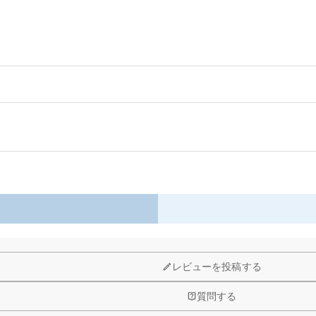
本心を、小さなキーホルダーに込められます。
以内に返品＆交換できます。
、世界に一つだけの特別な贈り物。
レビューを投稿する
質問する
品自身が値下げできるために、現在はオンラインストアのみ運営してお