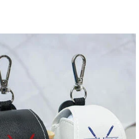
しており、予定作業時間は商品ページに記載しております。そしてご購
ください。
域によって送料が異なります。また、海外配送の際は受取人様に関税
す。詳細は
キャンセル/返品について
までご確認ください。.
p】までご連絡ください。ご連絡頂く時に注文番号もお送りください。
ールフォルダに届いているDrawelryからのメールを迷惑メールでな
原因②通信状態などによりメールの到着が遅れている。解決策：数時間たって
e@drawelry.jp へ送信してください。原因③メールアドレス
又はクレジットカート発行会社によって処理されます。