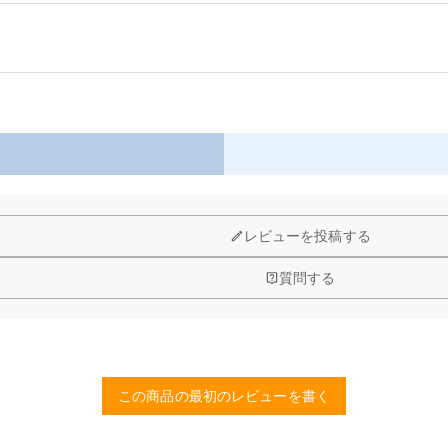
コース上での使用が簡単です。
性があり、通常の使用による磨耗に耐えます。
なゴルフボールポーチはゴルフトレーニングの収納バッグに最適です。
以内に返品＆交換できます。
レビューを投稿する
質問する
予算などをご連絡いただけましたら、無料でお見積もりを作成いたしま
する画像に要求や制限等はありますか？
品質（画素数の高画像データ）の画像をご使用ください。
この商品の最初のレビューを書く
、11,700円以上で無料になります。速達配送は送料が4,680円にな