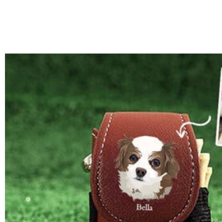
部離島や遠方へご発送の場合、中継料が別途加算されます。）
納期=製作作業時間+配送時間 受注製作品のため、ご入金を確
商品に納品書などの明細書は同梱されますか？
入の際にお選び頂いた「配送方法」の選択によって、お届け日
ご注文の納品書・領収書といった明細書は商品に同梱しており
商品を海外へ直接発送することは可能でしょうか。
はい、対応可能です。海外配送をご希望の場合は、カスタマー
返品・交換はできますか？
が発生する場合がございます。
お客様が商品受け取り後、60日以内の未使用品の返品は可能です
注文＆支払いについて
注文後に注文の内容を変更できますか？
もし注文確認メールをご確認後、注文内容に間違いでもありましたら、
Drawelryからのメールが届きません。
Drawelryからのメールが届いていない場合、次の可能性が考
支払方法は何がありますか？
いよう操作して、service@drawelry.jp からのメ
も届かない場合は、今後お送りするメールも遅れる可能性がありますの
お支払い方法は、クレジットカード、コンビニ前払い、Paypal、Ap
コンビニ前払いのお支払い期限はいつまででしょうか
の入力に誤りがある。解決策：お名前とご住所を記載したメールを serv
コンビニ前払いのお支払い期限はご注文から 6 日間となります
支払い情報は保護されますか？
お支払い情報は高度なセキュリティで保護されております。お客