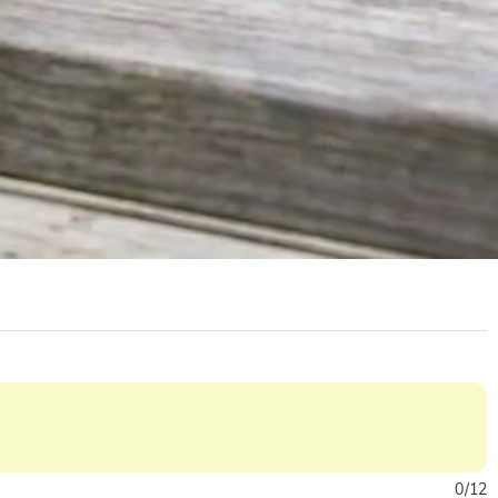
0
/
12