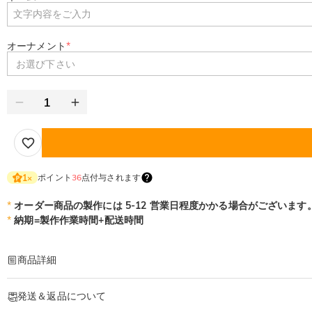
オーナメント
*
お選び下さい
ポイント
36
点付与されます
1
×
*
オーダー商品の製作には 5-12 営業日程度かかる場合がございます
*
納期=製作作業時間+配送時間
商品詳細
商品番号
:
DRHS0426
発送＆返品について
コンパクトで多機能！大容量ゴルフツール・アクセサリー収納ポーチ