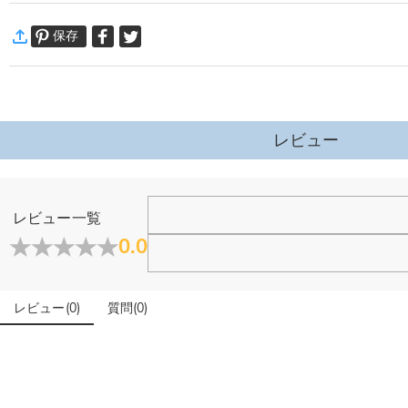
【持ち運びが簡単】コンパクトなサイズと軽量設計により、持ち運びが簡単で、
·
発送について
【耐久性】ゴルフ多機能バッグは高品質の本革素材で作られており、頑丈で耐久
保存
通常配送
:
5-9
営業日
【幅広い用途】: ゴルフトレーニング、競技、日常生活に適しています。小さ
￥1,620 (注文数 < ￥11,700)
無料 (注文数 > ￥11,700)
【完璧なギフト】ゴルフ愛好家や初心者への完璧なギフト。
速達配送
:
3-5
営業日
￥4,680 (注文数 < ￥25,200)
無料 (注文数 > ￥25,200)
詳細はこちら
レビュー
·
60日間返品可能
万一、ご注文商品にご満足いただけない場合は、商品が到着後60日
ホーム＆雑貨
詳細はこちら
レビュー一覧
大量注文の制作は承っておりますか？
0.0
はい、対応可能です。ご希望の数量、デザイン、文字内容、ご
写真アップロードする必要のある商品に、アップロード
レビュー
(
0
)
質問
(
0
)
商品のベスト効果のために、お写真を選ぶ際に可能な限り最高
配送＆返品について
送料はいくらですか？
送料は配送方法によって異なります。通常配送は送料が1,620円で
注文した商品はいつ届きますか？