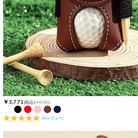
個人情報は保護されますか？
当社では、個人情報保護を目的としたコンプライアンスに則り
ます。 詳細は
プライバシーポリシー
までご確認ください
￥3,771
(税込)
￥6,561
(
51
レビュー
)