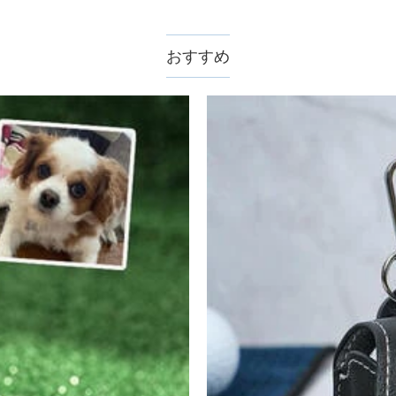
認してから制作となります。大量生産品ではなく、一つ一つ手でお作り
数が異なります。詳細は
配送について
までご確認ください。.
おすすめ
ません。領収書発行をご希望の場合は、ご注文明細をメールにてご確認
サポートまで詳しい海外配送先情報をお送りください。配送先の国・地
。受注生産品のため、返品は50%の返品手数料(材料費)が発生致しま
至急カスタマーサポート【Eメール：service@drawelry.j
えられます。原因①迷惑メールフォルダに移動されている。解決策：迷惑メ
ールが正しく届くように、迷惑メールフィルターの設定を変更してください。
で、別のメールアドレスからお名前とご住所を記載したメールを servic
plePay、GooglePayからお選びいただけます。
ice@drawelry.jp へ送信してください。
。
様のお支払い情報は当社のサーバーに一切保存されません。Paypal