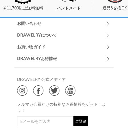
￥11,700以上送料無料
ハンドメイド
返品&交換OK
お問い合わせ
Drawelryカスタ
DRAWELRYについて
マーサポート
DRAWELRYについて
お買い物ガイド
午前10:00～
お問い合わせ
発送について
DRAWELRYお得情報
13:00
よくあるご質問
キャンセル/返品について
Drawelry Prime
午後15:00～
プライバシーポリシー
決済について
会員・ポイントについて
DRAWELRY 公式メディア
18:00
ご利用規約
ジュエリーお手入れ
ご特定商取引法に基づく表示
(土日・祝日休み)
Drawelry Blog
@
メールアドレス:
service@drawelry.jp
メルマガ会員だけの特別なお得情報をゲットしよ
う！
ご登録