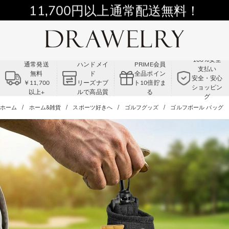
11,700円以上通常配送無料！
Summer Sale!! |3点以上で15％OFF！
コード:VS2
100%安全
通常発送
ハンドメイ
PRIME会員
支払い
無料
ド
全品ポイン
安全・安心
￥11,700
リーズナブ
ト10倍貯ま
ショッピン
以上+
ルで高品質
る
グ
ホーム
ホーム&雑貨
スポーツ好きへ
ゴルフグッズ
ゴルフボール バッグ