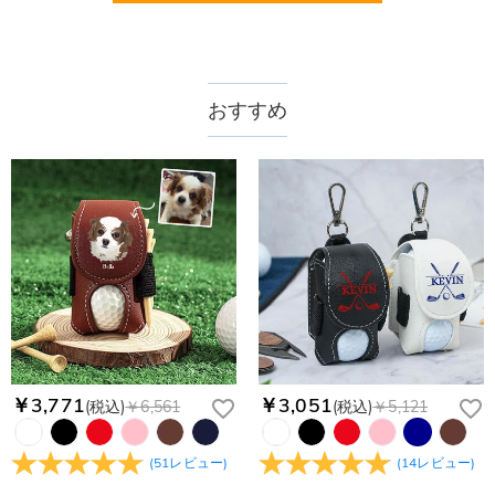
送料はいくらですか？
送料は配送方法によって異なります。通常配送は送料が1,620
注文した商品はいつ届きますか？
円で、11,700円以上で無料になります。速達配送は送料が
4,680円になります。ご注文金額が25,200以上なら速達配送も
納期=製作作業時間+配送時間 受注製作品のため、ご入金を確
おすすめ
商品に納品書などの明細書は同梱されますか？
無料となります。（一部離島や遠方へご発送の場合、中継料が
認してから制作となります。大量生産品ではなく、一つ一つ手
別途加算されます。）
でお作りしており、予定作業時間は商品ページに記載しており
ご注文の納品書・領収書といった明細書は商品に同梱しており
商品を海外へ直接発送することは可能でしょうか。
ます。そしてご購入の際にお選び頂いた「配送方法」の選択に
ません。領収書発行をご希望の場合は、ご注文明細をメールに
よって、お届け日数が異なります。詳細は
配送について
までご
てご確認ください。
はい、対応可能です。海外配送をご希望の場合は、カスタマー
返品・交換はできますか？
確認ください。.
サポートまで詳しい海外配送先情報をお送りください。配送先
の国・地域によって送料が異なります。また、海外配送の際は
お客様が商品受け取り後、60日以内の未使用品の返品は可能で
受取人様に関税が発生する場合がございます。
す。受注生産品のため、返品は50%の返品手数料(材料費)が発
注文＆支払いについて
生致します。詳細は
キャンセル/返品について
までご確認くだ
注文後に注文の内容を変更できますか？
さい。.
もし注文確認メールをご確認後、注文内容に間違いでもありま
Drawelryからのメールが届きません。
したら、至急カスタマーサポート【Eメール：
service@drawelry.jp】までご連絡ください。ご連絡頂く時に注
Drawelryからのメールが届いていない場合、次の可能性が考え
￥3,771
￥3,051
(税込)
￥6,561
(税込)
￥5,121
支払方法は何がありますか？
文番号もお送りください。
られます。原因①迷惑メールフォルダに移動されている。解決
策：迷惑メールフォルダに届いているDrawelryからのメールを
お支払い方法は、クレジットカード、コンビニ前払い、
コンビニ前払いのお支払い期限はいつまででしょう
(
51
レビュー
)
(
14
レビュー
)
迷惑メールでないよう操作して、service@drawelry.jp からの
Paypal、ApplePay、GooglePayからお選びいただけます。
か
メールが正しく届くように、迷惑メールフィルターの設定を変