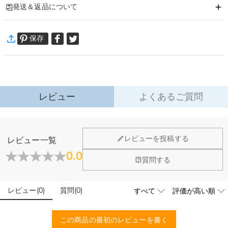
発送＆返品について
軽量で伸縮性のある防水ネオプレン製の名入れゴルフボールケースです。
ゴルフボール3つ、ティーが3本収納できます。
·
60日間返品可能
伸縮性のある生地でボールの出し入れが簡単なので円滑にプレーを楽しむこと
保存
万一、ご注文商品にご満足いただけない場合は、商品が到着後60日
ができます。
以内に返品＆交換できます。
※ゴルフボール、ティーは付属しません。
詳細はこちら
レビュー
よくあるご質問
ホーム＆雑貨
レビューを投稿する
レビュー一覧
大量注文の制作は承っておりますか？
0.0
質問する
はい、対応可能です。ご希望の数量、デザイン、文字内容、ご
写真アップロードする必要のある商品に、アップロ
予算などをご連絡いただけましたら、無料でお見積もりを作成
ードする画像に要求や制限等はありますか？
いたします。お気軽にお問い合わせください。
レビュー
(
0
)
質問
(
0
)
商品のベスト効果のために、お写真を選ぶ際に可能な限り最高
品質（画素数の高画像データ）の画像をご使用ください。
配送＆返品について
この商品の最初のレビューを書く