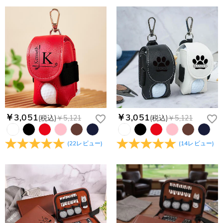
更してください。原因②通信状態などによりメールの到着が遅
コンビニ前払いのお支払い期限はご注文から 6 日間となりま
れている。解決策：数時間たっても届かない場合は、今後お送
支払い情報は保護されますか？
す。
りするメールも遅れる可能性がありますので、別のメールアド
お支払い情報は高度なセキュリティで保護されております。お
レスからお名前とご住所を記載したメールを
個人情報は保護されますか？
客様のお支払い情報は当社のサーバーに一切保存されません。
service@drawelry.jp へ送信してください。原因③メールアド
Paypal又はクレジットカート発行会社によって処理されます。
当社では、個人情報保護を目的としたコンプライアンスに則
レスの入力に誤りがある。解決策：お名前とご住所を記載した
り、プライバシーポリシーを定めています。お客様に安心かつ
メールを service@drawelry.jp へ送信してください。
安全にご利用いただけるよう最善の注意を払い、個人情報を厳
重に取り扱っています。 詳細は
プライバシーポリシー
までご
確認ください
￥3,051
￥3,051
(税込)
￥5,121
(税込)
￥5,121
(
22
レビュー
)
(
14
レビュー
)