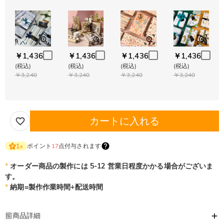
￥1,436
￥1,436
￥1,436
￥1,436
(税込)
(税込)
(税込)
(税込)
￥3,240
￥3,240
￥3,240
￥3,240
カートに入れる
ポイント
17
点付与されます
1
×
*
オーダー商品の製作には 5-12 営業日程度かかる場合がございま
す。
*
納期=製作作業時間+配送時間
商品詳細