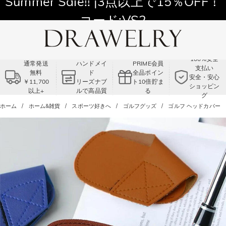
11,700円以上通常配送無料！
Summer Sale!! |3点以上で15％OFF！
コード:VS2
100%安全
通常発送
ハンドメイ
PRIME会員
支払い
無料
ド
全品ポイン
安全・安心
￥11,700
リーズナブ
ト10倍貯ま
ショッピン
以上+
ルで高品質
る
グ
ホーム
ホーム&雑貨
スポーツ好きへ
ゴルフグッズ
ゴルフ ヘッドカバー