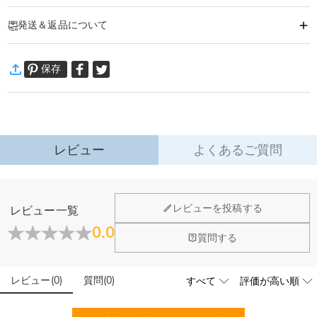
商品番号
:
DRHS0332
発送＆返品について
カスタマイズレザー ゴルフクラブヘッドカバー
–
ゴルフクラブをエレガントに
保護！
·
60日間返品可能
スタイルを添えてアイアンを守る – 耐久性があり、高級感溢れる実用的なデザ
保存
万一、ご注文商品にご満足いただけない場合は、商品が到着後60日
イン！
以内に返品＆交換できます。
詳細はこちら
特徴：
高品質 PU レザー – 本革ではないものの、同じのスリムな外観を持ち、環境に
配慮した耐久性を実現。
レビュー
よくあるご質問
エンボス加工 – 洗練された職人技で、洗練された外観を演出。
防水 & 傷付きにくい – 雨天、汚れ、摩耗からクラブヘッドを保護。
ふっくらとしたインナーライニング（内張り） – 柔らかいクッション性で打痕
レビューを投稿する
レビュー一覧
を防ぎ、クラブの塗装を保護。
0.0
4 色のクラシックカラー – ブラック、ブルー、カーキ、ダークブラウン – どん
閉じる
質問する
なゴルフバッグやスタイルにも合わせられる。
レビュー
(
0
)
質問
(
0
)
適応シーン：
愛好家 & プロ選手向け – 本格的なプレイヤーには必須のアイテム。
父の日、誕生日 & 祝日 – 身近なゴルファーにサプライズギフトを。