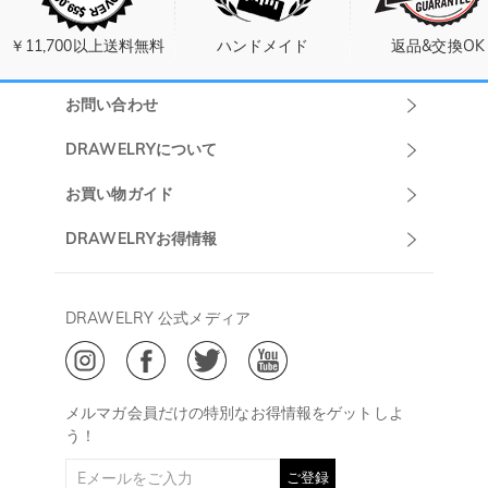
￥11,700以上送料無料
ハンドメイド
返品&交換OK
お問い合わせ
Drawelryカスタ
DRAWELRYについて
マーサポート
DRAWELRYについて
お買い物ガイド
午前10:00～
お問い合わせ
発送について
DRAWELRYお得情報
13:00
よくあるご質問
キャンセル/返品について
Drawelry Prime
午後15:00～
プライバシーポリシー
決済について
会員・ポイントについて
DRAWELRY 公式メディア
18:00
ご利用規約
ジュエリーお手入れ
ご特定商取引法に基づく表示
(土日・祝日休み)
Drawelry Blog
@
メールアドレス:
service@drawelry.jp
メルマガ会員だけの特別なお得情報をゲットしよ
う！
ご登録